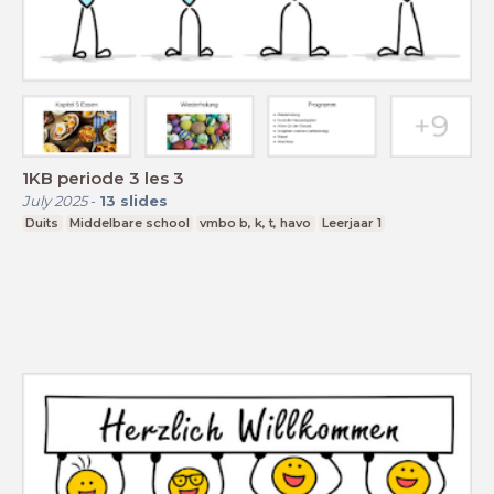
1KB periode 3 les 3
July 2025
-
13
slides
Duits
Middelbare school
vmbo b, k, t, havo
Leerjaar 1