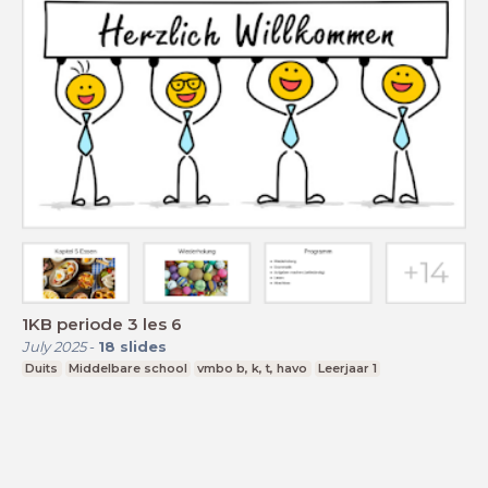
1KB periode 3 les 6
July 2025
-
18
slides
Duits
Middelbare school
vmbo b, k, t, havo
Leerjaar 1