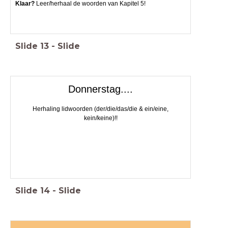
Klaar?
Leer/herhaal de woorden van Kapitel 5!
Slide
13
-
Slide
Donnerstag....
Herhaling lidwoorden (der/die/das/die & ein/eine,
kein/keine)!!
Slide
14
-
Slide