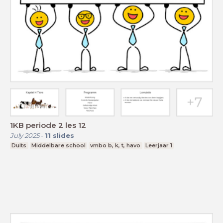
1KB periode 2 les 12
July 2025
-
11
slides
Duits
Middelbare school
vmbo b, k, t, havo
Leerjaar 1