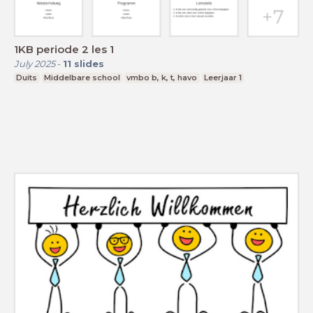
1KB periode 2 les 1
July 2025
-
11
slides
Duits
Middelbare school
vmbo b, k, t, havo
Leerjaar 1