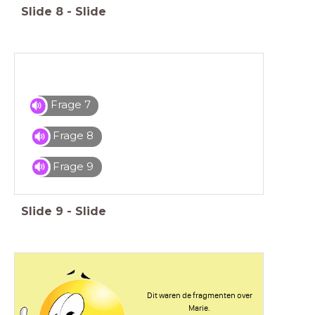
Slide
8
-
Slide
Frage 7
Frage 8
Frage 9
Slide
9
-
Slide
Dit waren de fragmenten over
Marie.