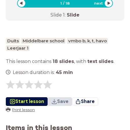
1
/
18
next
Slide
1
:
Slide
Duits
Middelbare school
vmbo b, k, t, havo
Leerjaar 1
This lesson contains
18 slides
,
with
text slides
.
Lesson duration is:
45
min
Start lesson
Save
Share
Print lesson
Items in this lesson