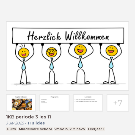
1KB periode 3 les 11
July 2025
-
11
slides
Duits
Middelbare school
vmbo b, k, t, havo
Leerjaar 1