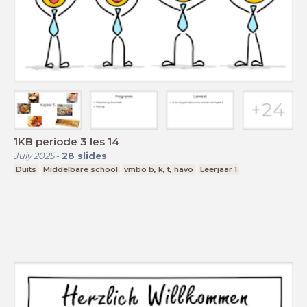
1KB periode 3 les 14
July 2025
-
28
slides
Duits
Middelbare school
vmbo b, k, t, havo
Leerjaar 1