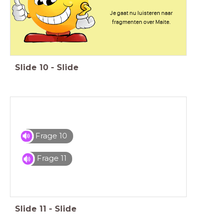
Je gaat nu luisteren naar
fragmenten over Maite.
Slide
10
-
Slide
Frage 10
Frage 11
Slide
11
-
Slide