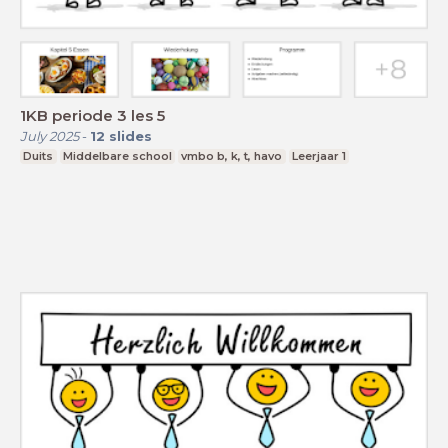
1KB periode 3 les 5
July 2025
-
12
slides
Duits
Middelbare school
vmbo b, k, t, havo
Leerjaar 1