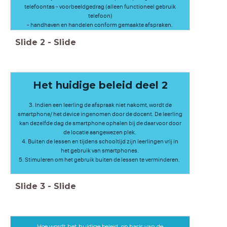
telefoontas - voorbeeldgedrag (alleen functioneel gebruik
telefoon)
- handhaven en handelen conform gemaakte afspraken.
Slide
2
-
Slide
Het huidige beleid deel 2
3. Indien een leerling de afspraak niet nakomt, wordt de
smartphone/ het device ingenomen door de docent. De leerling
kan dezelfde dag de smartphone ophalen bij de daarvoor door
de locatie aangewezen plek.
4. Buiten de lessen en tijdens schooltijd zijn leerlingen vrij in
het gebruik van smartphones.
5. Stimuleren om het gebruik buiten de lessen te verminderen.
Slide
3
-
Slide
Hoe wordt het huidige beleid, op basis van de