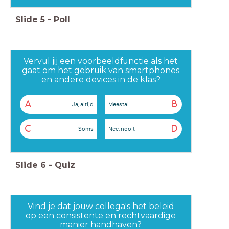
Slide
5
-
Poll
Vervul jij een voorbeeldfunctie als het
gaat om het gebruik van smartphones
en andere devices in de klas?
A
B
Ja, altijd
Meestal
C
D
Soms
Nee, nooit
Slide
6
-
Quiz
Vind je dat jouw collega's het beleid
op een consistente en rechtvaardige
manier handhaven?