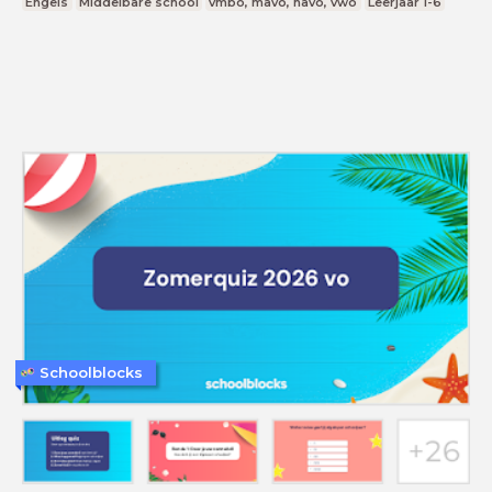
Engels
Middelbare school
vmbo, mavo, havo, vwo
Leerjaar 1-6
Schoolblocks