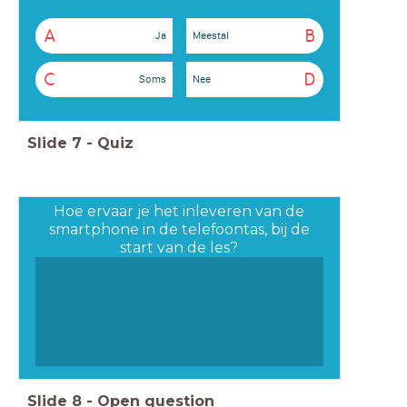
A
B
Ja
Meestal
C
D
Soms
Nee
Slide
7
-
Quiz
Hoe ervaar je het inleveren van de
smartphone in de telefoontas, bij de
start van de les?
Slide
8
-
Open question