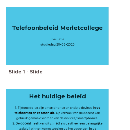
Telefoonbeleid Merletcollege
Evaluatie
studiedag 20-03-2025
Slide
1
-
Slide
Het huidige beleid
1. Tijdens de les zijn smartphones en andere devices
in de
telefoontas en ze staan uit.
Op verzoek van de docent kan
gebruik gemaakt worden van de devices/ smartphones.
2. De
docent
heeft vanuit zijn
rol
als gastheer een belangrijke
taak: bij binnenkomst toezien op het opbergen in de