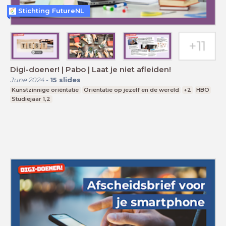
Stichting FutureNL
Digi-doener! | Pabo | Laat je niet afleiden!
June 2024
-
15
slides
Kunstzinnige oriëntatie
Oriëntatie op jezelf en de wereld
+2
HBO
Studiejaar 1,2