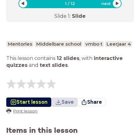
1
/
12
next
Slide
1
:
Slide
Mentorles
Middelbare school
vmbo t
Leerjaar 4
This lesson contains
12 slides
,
with
interactive
quizzes
and
text slides
.
Start lesson
Save
Share
Print lesson
Items in this lesson