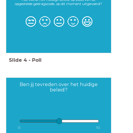
opgestelde gedragscode, op dit moment uitgevoerd?
😒
🙁
😐
🙂
😃
Slide
4
-
Poll
Ben jij tevreden over het huidige
beleid?
0
10