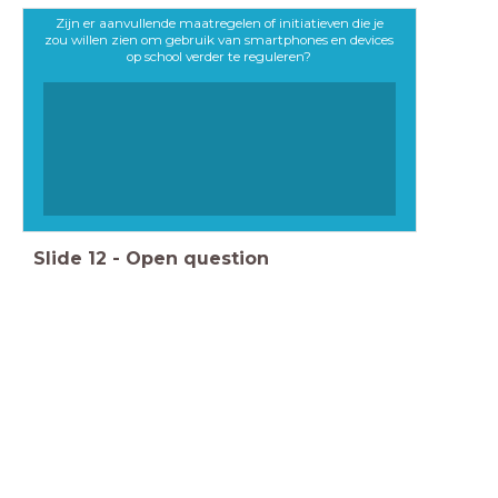
Zijn er aanvullende maatregelen of initiatieven die je
zou willen zien om gebruik van smartphones en devices
op school verder te reguleren?
Slide
12
-
Open question