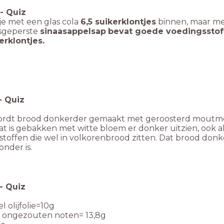
-
Quiz
 je met een glas cola
6,5 suikerklontjes
binnen, maar met
rsgeperste
sinaasappelsap
bevat goede voedingsstoff
erklontjes.
-
Quiz
rdt brood donkerder gemaakt met geroosterd moutmeel
t is gebakken met witte bloem er donker uitzien, ook a
toffen die wel in volkorenbrood zitten. Dat brood donke
nder is.
-
Quiz
l olijfolie=10g
e ongezouten noten= 13,8g