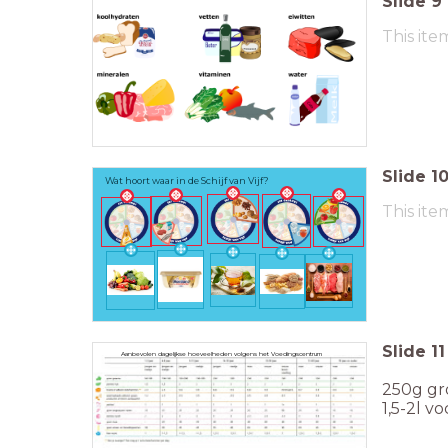
Slide
9
This ite
Slide
1
Wat hoort waar in de Schijf van Vijf?
This ite
Slide
11
Aanbevolen dagelijkse hoeveelheden volgens het Voedingscentrum
250g gr
1,5-2l v