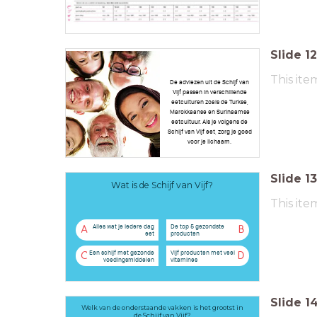
Slide
12
This ite
De adviezen uit de Schijf van
Vijf passen in verschillende
eetculturen zoals de Turkse,
Marokkaanse en Surinaamse
eetcultuur. Als je volgens de
Schijf van Vijf eet, zorg je goed
voor je lichaam.
Slide
13
Wat is de Schijf van Vijf?
This ite
Alles wat je iedere dag
De top 5 gezondste
A
B
eet
producten
Een schijf met gezonde
Vijf producten met veel
C
D
voedingsmiddelen
vitamines
Slide
1
Welk van de onderstaande vakken is het grootst in
de Schijf van Vijf?