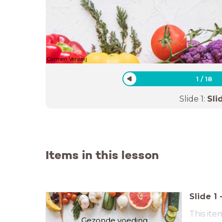
Carmen Verweij
1
/
18
Slide
1
:
Sli
Items in this lesson
Slide
1
This ite
Gezonde voeding