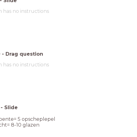
-
Slide
m has no instructions
0
-
Drag question
m has no instructions
-
Slide
oente= 5 opscheplepel
ocht= 8-10 glazen