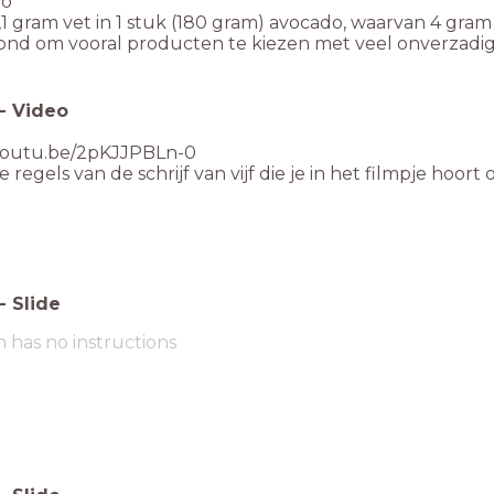
do
5,1 gram vet in 1 stuk (180 gram) avocado, waarvan 4 gram
ond om vooral producten te kiezen met veel onverzadig
-
Video
/youtu.be/2pKJJPBLn-0
e regels van de schrijf van vijf die je in het filmpje hoort 
-
Slide
m has no instructions