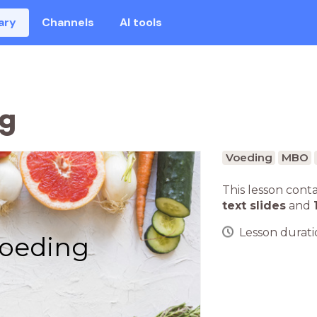
ary
Channels
AI tools
g
Voeding
MBO
This lesson cont
text slides
and
Lesson duratio
oeding