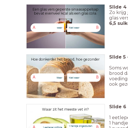
Slide
4
Een glas vers geperste sinaasappelsap
Zo krijg
bevat evenveel kcal als een glas cola.
glas ve
6,5 suik
A
B
waar
Niet waar
Slide
5
Hoe donkerder het brood, hoe gezonder
het is.
Soms wo
brood da
A
B
Waar
Niet waar
voedings
ook gezo
Slide
6
Waar zit het meeste vet in?
1 eetlepe
1 handj
1 handje ongezouten
A
B
1 eetlepel olijfolie