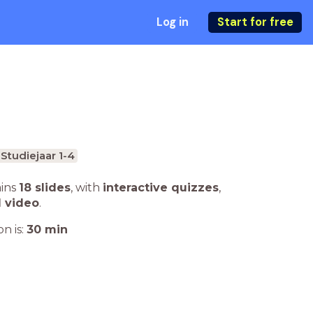
Log in
Start for free
Studiejaar 1-4
ains
18 slides
,
with
interactive quizzes
,
1 video
.
n is:
30
min