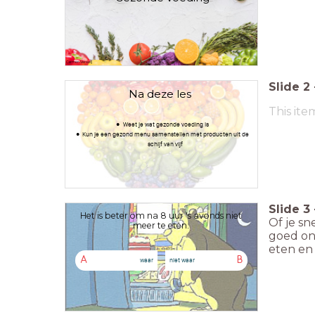
Carmen Verweij
Slide
2
Na deze les
This ite
Weet je wat gezonde voeding is
Kun je een gezond menu samenstellen met producten uit de
schijf van vijf
Slide
3
Het is beter om na 8 uur 's avonds niet
Of je sn
meer te eten.
goed on
eten en 
A
B
waar
niet waar