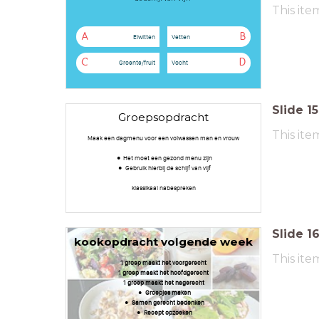
This ite
A
B
Eiwitten
Vetten
C
D
Groente/fruit
Vocht
Slide
15
Groepsopdracht
This ite
Maak een dagmenu voor een volwassen man en vrouw
Het moet een gezond menu zijn
Gebruik hierbij de schijf van vijf
klassikaal nabespreken
Slide
1
kookopdracht volgende week
This ite
1 groep maakt het voorgerecht
1 groep maakt het hoofdgerecht
1 groep maakt het nagerecht
Groepjes maken
Samen gerecht bedenken
Recept opzoeken