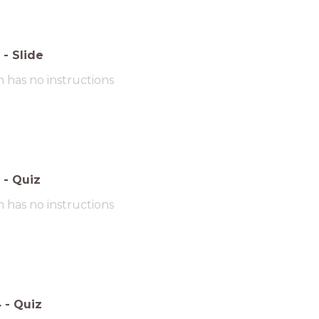
-
Slide
m has no instructions
-
Quiz
m has no instructions
4
-
Quiz