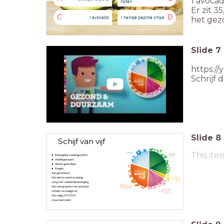
1 avoca
noten
Er zit 3
C
D
1 avocado
1 handje paprika chips
het gez
Slide
7
https:/
Schrijf d
Slide
8
Schijf van vijf
This ite
Belangrijke voedingstoffen
Voedingsexpert
Advies geen dieet
Regels:
- Eet gevarieerd
- Eet niet te veel & te weinig
- Zorg voor voldoende beweging
- Eet veel groente, fruit en brood
- Minder verzadigd vet
- Eet veilig (THT/TGT)
- Duurzaam eten