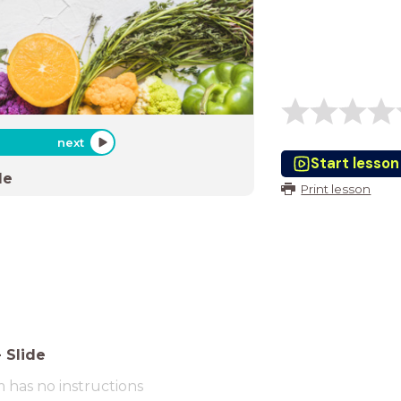
next
Start lesson
de
Print lesson
-
Slide
m has no instructions