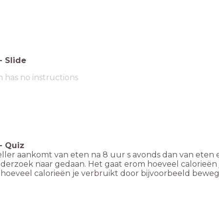
-
Slide
m has no instructions
-
Quiz
eller aankomt van eten na 8 uur s avonds dan van eten eer
derzoek naar gedaan. Het gaat erom hoeveel calorieën je
hoeveel calorieën je verbruikt door bijvoorbeeld beweg