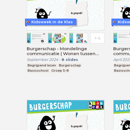
Kidsweek in de Klas
Kidsw
Burgerschap - Mondelinge
Burger
communicatie | Wonen tussen
communi
toeristen op Ibiza
September 2024
-
8
slides
April 202
Begrijpend lezen
Burgerschap
Begrijpen
Basisschool
Groep 5-8
Basissch