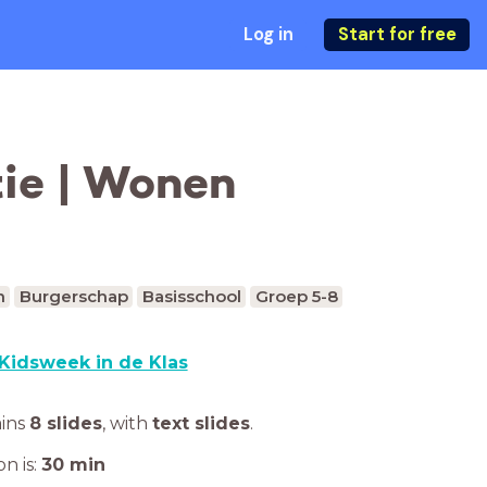
Log in
Start for free
ie | Wonen
n
Burgerschap
Basisschool
Groep 5-8
Kidsweek in de Klas
ains
8 slides
,
with
text slides
.
n is:
30
min