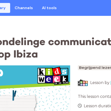
ary
Channels
AI tools
ondelinge communicat
op Ibiza
Begrijpend leze
Lesson by
This lesson cont
Lesson duratio