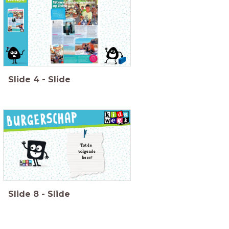
Luister naar
het verhaal
van de
leerkracht.
Slide
4
-
Slide
Tot de
volgende
keer!
Slide
8
-
Slide