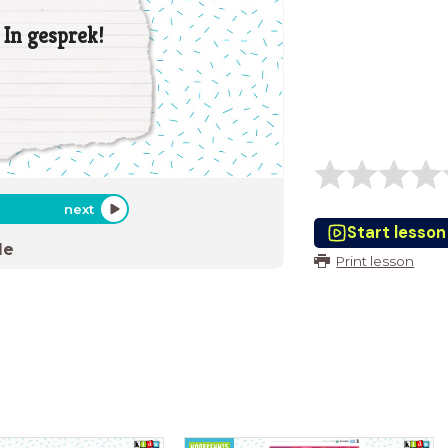
In gesprek!
next
Start lesson
de
Print lesson