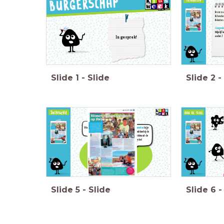
Ik verza
Ik besch
Ik luist
Gesprek
Mijn lijf
ander.)
In gesprek!
Slide
1
-
Slide
Slide
2
-
Wat zou jij doen?
Bedenk
argumenten
bij je
mening. Gebruik hierbij de
voor- en nadelen uit de
vorige les!
Slide
5
-
Slide
Slide
6
-