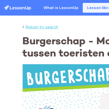
What is LessonUp
Lesson libr
‹
Return to search
Burgerschap - M
tussen toeristen 