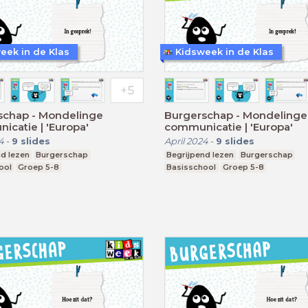
eek in de Klas
Kidsweek in de Klas
schap - Mondelinge
Burgerschap - Mondelinge
catie | 'Europa'
communicatie | 'Europa'
4
-
9
slides
April 2024
-
9
slides
d lezen
Burgerschap
Begrijpend lezen
Burgerschap
ool
Groep 5-8
Basisschool
Groep 5-8