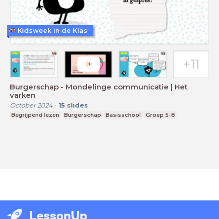
Kidsweek in de Klas
Burgerschap - Mondelinge communicatie | Het
varken
October 2024
-
15
slides
Begrijpend lezen
Burgerschap
Basisschool
Groep 5-8
LessonUp