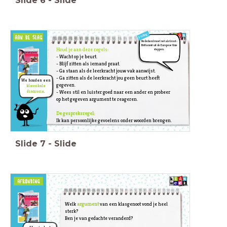
Slide
6
-
Slide
Stelling:
Nederland moet net als Groot-
Brittannië uit de Europese Unie
Houd je aan deze regels:
stappen.
- Wacht op je beurt.
- Blijf zitten als iemand praat.
- Ga staan als de leerkracht jouw vak aanwijst.
- Ga zitten als de leerkracht jou geen beurt heeft
We houden een
gegeven.
klassikale
- Wees stil en luister goed naar een ander en probeer
discussie
.
op het gegeven argument te reageren.
De gespreksregel:
Ik kan persoonlijke gevoelens onder woorden brengen.
Slide
7
-
Slide
Welk
argument
van een klasgenoot vond je heel
sterk?
Ben je van gedachte veranderd?