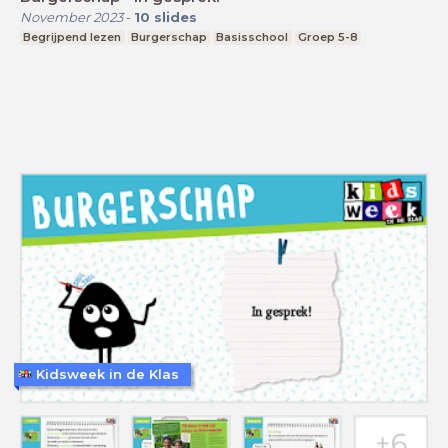
November 2023
-
10
slides
Begrijpend lezen
Burgerschap
Basisschool
Groep 5-8
Kidsweek in de Klas