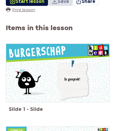
Start lesson
Save
Share
Print lesson
Items in this lesson
In gesprek!
Slide
1
-
Slide