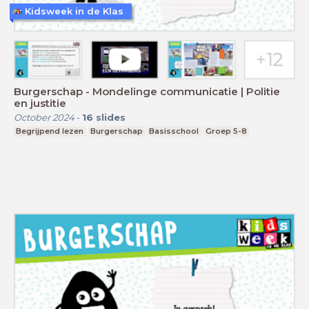
Kidsweek in de Klas
Burgerschap - Mondelinge communicatie | Politie
en justitie
October 2024
-
16
slides
Begrijpend lezen
Burgerschap
Basisschool
Groep 5-8