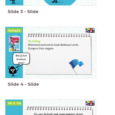
Slide
3
-
Slide
De stelling:
Nederland moet net als Groot-Brittannië uit de
Europese Unie stappen.
Ben jij het
hiermee
eens?
Slide
4
-
Slide
Ga aan de kant met jouw mening staan.