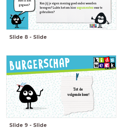
Hoe is het
Kon jij je eigen mening goed onder woorden
gegaan?
brengen? Lukte het om hier
argumenten
voor te
gebruiken?
Slide
8
-
Slide
Tot de
volgende keer!
Slide
9
-
Slide