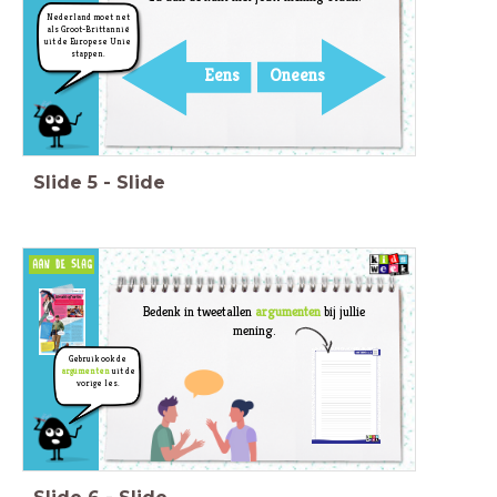
Nederland moet net
als Groot-Brittannië
uit de Europese Unie
stappen.
Eens
Oneens
Slide
5
-
Slide
Bedenk in tweetallen
argumenten
bij jullie
mening.
Gebruik ook de
argumenten
uit de
vorige les.