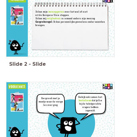
Ik kan mijn
mening geven
over het wel of niet
uit de Europese Unie stappen.
Ik kan mij
verplaatsen
in iemand anders zijn mening.
Gespreksregel:
Ik kan persoonlijke gevoelens onder woorden
brengen.
Slide
2
-
Slide
Bekijk ook samen het
Bespreek met je
kastschema
dat jullie
maatje waar de vorige
bij de tekstgerichte
les over ging.
vragen hebben
ingevuld.