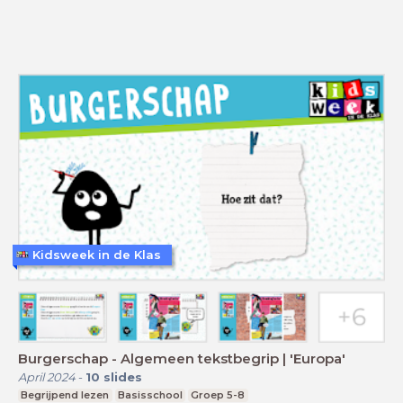
Kidsweek in de Klas
Burgerschap - Algemeen tekstbegrip | 'Europa'
April 2024
-
10
slides
Begrijpend lezen
Basisschool
Groep 5-8