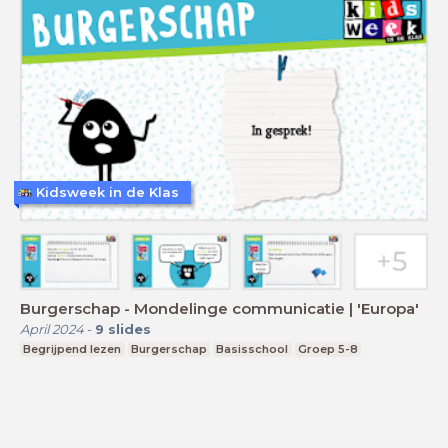
Kidsweek in de Klas
Burgerschap - Mondelinge communicatie | 'Europa'
April 2024
-
9
slides
Begrijpend lezen
Burgerschap
Basisschool
Groep 5-8