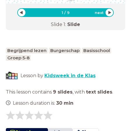
1
/
9
next
Slide
1
:
Slide
Begrijpend lezen
Burgerschap
Basisschool
Groep 5-8
Lesson by
Kidsweek in de Klas
This lesson contains
9 slides
,
with
text slides
.
Lesson duration is:
30
min