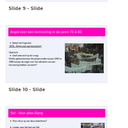
Slide
9
-
Slide
Angst voor een kernoorlog in de jaren 70 & 80
Bekijk het fragment:
‘1978 - Angst voor een kernoorlog’
Opdracht
Geef antwoord op de vraag:
Welke gebeurtenissen die plaatsvonden tussen 1945 en
1980 kunnen de angst voor het uitbreken van een
kernoorlog hebben versterkt?
Slide
10
-
Slide
Sef - Voor alles Bang
Wat valt je op aan deze platenhoes?
Luister naar het lied van Sef.