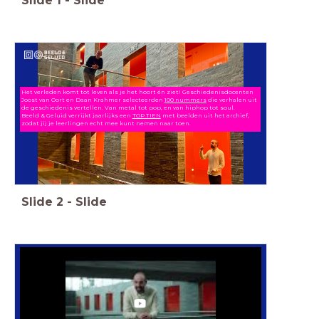
Slide
1
-
Slide
Het verleden komt tot leven als je het hoort én ziet! Geschiedenisdocenten
Joost van Oort en Daan Krahmer selecteerden
100 nummers
die verhalen uit
de geschiedenis vertellen.
Van metal tot pop, en van hiphop tot soul.
Beeld & Geluid verrijkt jaarlijks een
TOP TIEN
met beelden uit het archief,
zodat jij je leerlingen echt mee kunt nemen naar toen.
Slide
2
-
Slide