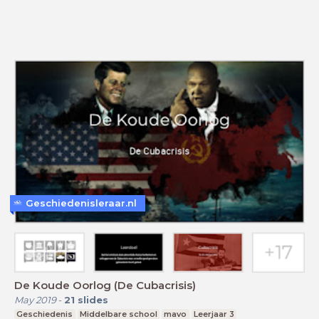
Geschiedenisleraar.nl
De Koude Oorlog (De Cubacrisis)
May 2019
-
21
slides
Geschiedenis
Middelbare school
mavo
Leerjaar 3