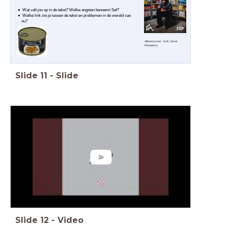
Wat valt jou op in de tekst? Welke angsten benoemt Sef?
Welke link zie je tussen de tekst en problemen in de wereld van
nu?
Albumcover: Sef, Lieve
Monsters
Slide
11
-
Slide
Slide
12
-
Video