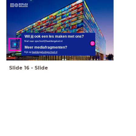
Wil jij ook een les maken met ons?
Mail naar opschool@beeldengeluid.nl
Meer mediafragmenten?
Kijk op
beeldengeluidopschool.nl
Slide
16
-
Slide