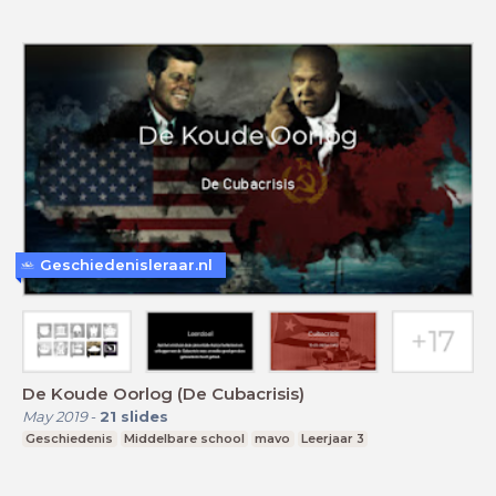
Geschiedenisleraar.nl
De Koude Oorlog (De Cubacrisis)
May 2019
-
21
slides
Geschiedenis
Middelbare school
mavo
Leerjaar 3