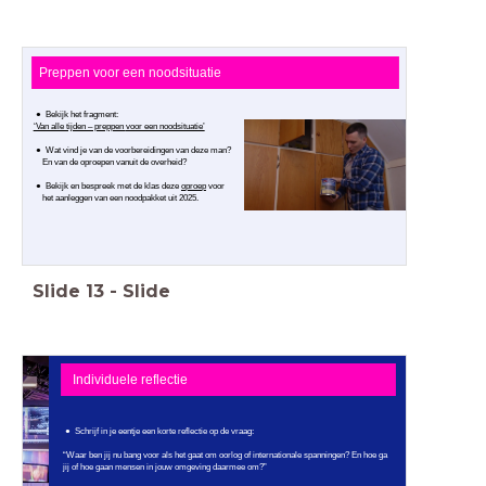
Preppen voor een noodsituatie
Bekijk het fragment:
‘Van alle tijden – preppen
voor een noodsituatie’
Wat vind je van de voorbereidingen van deze man?
En van de oproepen vanuit de overheid?
Bekijk en bespreek met de klas deze
oproep
voor
het aanleggen van een noodpakket uit 2025.
Slide
13
-
Slide
Individuele reflectie
Schrijf in je eentje een korte reflectie op de vraag:
“Waar ben jij nu bang voor als het gaat om oorlog of internationale spanningen? En hoe ga
jij of hoe gaan mensen in jouw omgeving daarmee om?”