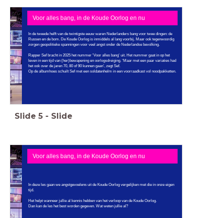
Voor alles bang, in de Koude Oorlog en nu
In de tweede helft van de twintigste eeuw waren Nederlanders bang voor twee dingen: de
Russen en de bom. De Koude Oorlog is inmiddels al lang voorbij. Maar ook tegenwoordig
zorgen geopolitieke spanningen voor veel angst onder de Nederlandse bevolking.
Rapper Sef bracht in 2025 het nummer 'Voor alles bang' uit. Het nummer gaat in op het
leven in een tijd van (her)bewapening en oorlogsdreiging. ‘Maar met een paar variaties had
het ook over de jaren 70, 80 of 90 kunnen gaan’, zegt Sef.
Op de albumhoes schuilt Sef met een soldatenhelm in een voorraadkast vol noodpakketten.
Slide
5
-
Slide
Voor alles bang, in de Koude Oorlog en nu
In deze les gaan we angstgevoelens uit de Koude Oorlog vergelijken met die in onze eigen
tijd.
Het helpt wanneer jullie al kennis hebben van het verloop van de Koude Oorlog.
Dan kan de les het best worden gegeven. Wat weten jullie al?