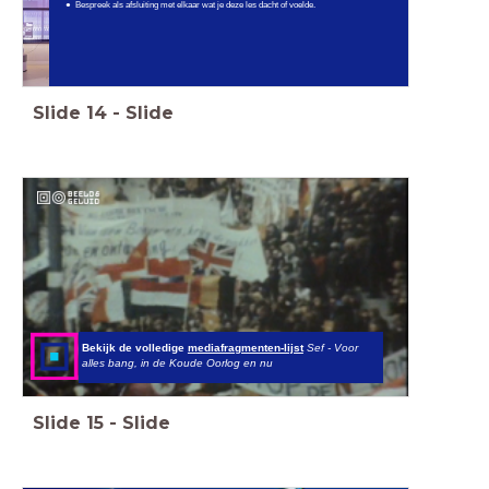
Bespreek als afsluiting met elkaar wat je deze les dacht of voelde.
Slide
14
-
Slide
Bekijk de volledige
mediafragmenten-lijst
Sef - Voor
alles bang, in de Koude Oorlog en nu
Slide
15
-
Slide