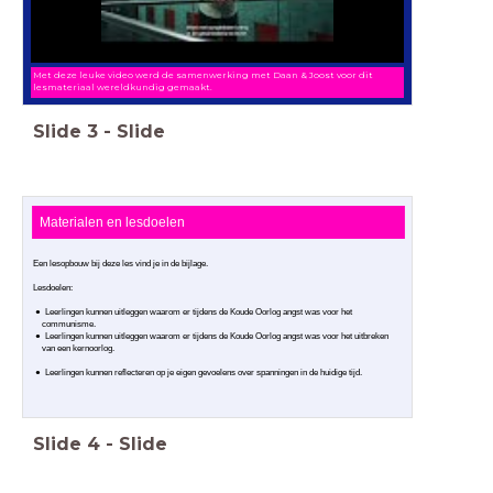
Met deze leuke video werd de samenwerking met Daan & Joost voor dit
lesmateriaal wereldkundig gemaakt.
Slide
3
-
Slide
Materialen en lesdoelen
Een lesopbouw bij deze les vind je in de bijlage.
Lesdoelen:
Leerlingen kunnen uitleggen waarom er tijdens de Koude Oorlog angst was voor het
communisme.
Leerlingen kunnen uitleggen waarom er tijdens de Koude Oorlog angst was voor het uitbreken
van een kernoorlog.
Leerlingen kunnen reflecteren op je eigen gevoelens over spanningen in de huidige tijd.
Slide
4
-
Slide