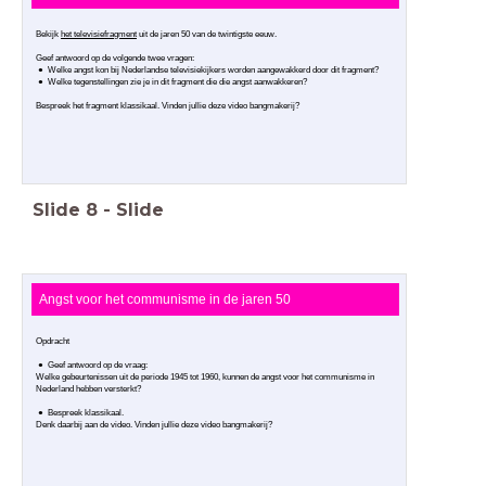
Bekijk
het televisiefragment
uit de jaren 50
van de twintigste eeuw.
Geef antwoord op de volgende twee vragen:
Welke angst kon bij Nederlandse televisiekijkers worden aangewakkerd door dit fragment?
Welke tegenstellingen zie je in dit fragment die die angst aanwakkeren?
Bespreek het
fragment klassikaal. Vinden jullie deze video bangmakerij?
Slide
8
-
Slide
Angst voor het communisme in de jaren 50
Opdracht
Geef antwoord op de vraag:
Welke gebeurtenissen uit de periode 1945 tot 1960, kunnen de angst voor het communisme in
Nederland hebben versterkt?
Bespreek klassikaal.
Denk daarbij aan de video. Vinden jullie deze video bangmakerij?