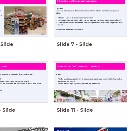
Introductie: De Consumptiemaatschappij
Opdracht
en
Maak een mindmap over de consumptiemaatschappij. Daarin komen in ieder geval de
takken:
euw.
Definitie - Wat is de consumptiemaatschappij?
Ontstaan - Wat zijn de oorzaken van het ontstaan van de consumptiemaatschappij?
Voorbeelden - Welke voorbeelden van de toegenomen consumptie in de jaren 60 en 70
ken je?
Bespreek de mindmaps klassikaal na.
G.Lanting, CC BY 4.0 via Wikimedia Commons
Slide
Slide
7
-
Slide
ngtekst
Inventarisatie: De Consumptiemaatschappij
n bespreek in tweetallen de volgende vragen:
Vragen:
?
Welke negatieve gevolgen van de consumptiemaatschappij werden in het fragment en
elen en consumptie komen naar voren?
het nummer genoemd?
eeld van “winkelen” dat in reclames of media vaak wordt
Welke negatieve gevolgen kun je verder nog bedenken?
 na.
-
Slide
Slide
11
-
Slide