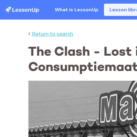
What is LessonUp
Lesson libr
‹
Return to search
The Clash - Lost
Consumptiemaat