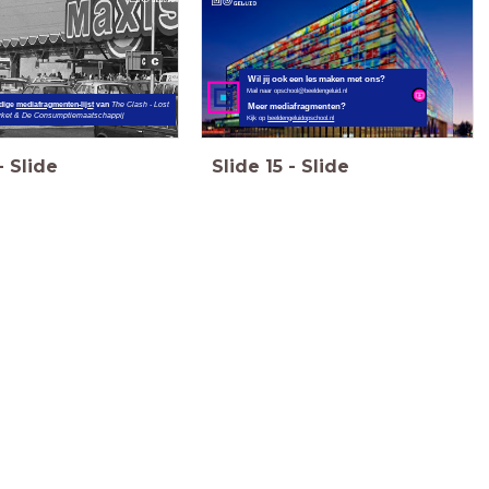
Wil jij ook een les maken met ons?
Mail naar opschool@beeldengeluid.nl
Meer mediafragmenten?
edige
mediafragmenten-lijst
van
The Clash - Lost
rket & De Consumptiemaatschappij
Kijk op
beeldengeluidopschool.nl
-
Slide
Slide
15
-
Slide