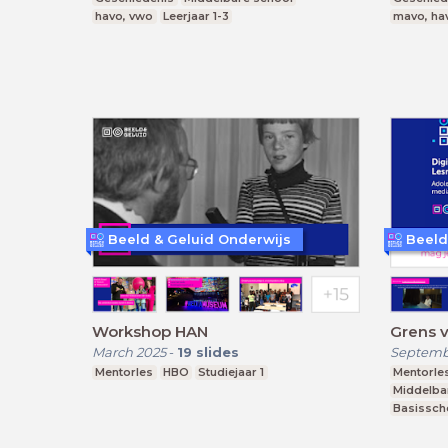
havo, vwo
Leerjaar 1-3
mavo, ha
Beeld & Geluid Onderwijs
Beeld
Workshop HAN
Grens v
March 2025
-
19
slides
Septemb
Mentorles
HBO
Studiejaar 1
Mentorle
Middelba
Basissch