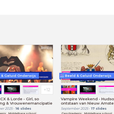
 & Geluid Onderwijs
Beeld & Geluid Onderwijs
CX & Lorde - Girl, so
Vampire Weekend - Hudso
ing & Vrouwenemancipatie
ontstaan van Nieuw Amst
er 2025
-
16
slides
September 2025
-
17
slides
enis
Middelbare school
Geschiedenis
Middelbare school