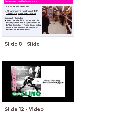
Kijkopdracht met historische bron
Luister naar de uitleg van de docent.
Kijk samen naar het mediafragment
‘1 OP
ZONDAG - Superstore Maxis in Muiden’
Kijkopdracht in tweetallen:
Noteer tijdens het kijken de argumenten die
mensen gebruiken voor of tegen de komst van
de Maxis Superstore in Muiden. De ene leerling
noteert de argumenten van de voorstanders,
de andere van de tegenstanders.
1 Op Zondag, 13-10-1974, NOS, collectie Beeld & Geluid
Slide
8
-
Slide
Slide
12
-
Video