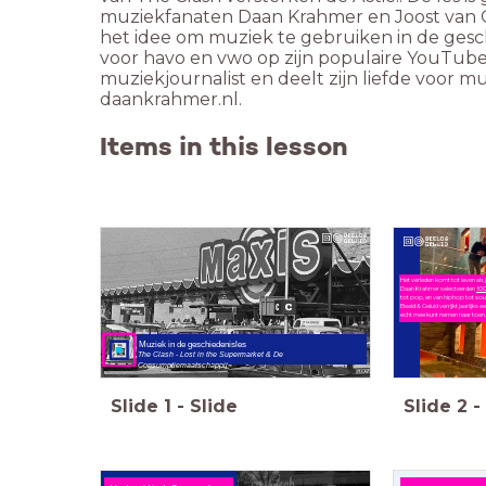
muziekfanaten Daan Krahmer en Joost van 
het idee om muziek te gebruiken in de gesch
voor havo en vwo op zijn populaire YouTube
muziekjournalist en deelt zijn liefde voor m
daankrahmer.nl.
Items in this lesson
Het verleden komt tot leven als
Daan Krahmer selecteerden
10
tot pop, en van hiphop tot sou
Beeld & Geluid verrijkt jaarlijks e
echt mee kunt nemen naar toen
Muziek in de geschiedenisles
The Clash - Lost in the Supermarket & De
Consumptiemaatschappij
Slide
1
-
Slide
Slide
2
-