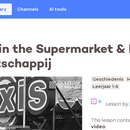
ary
Channels
AI tools
 in the Supermarket &
schappij
Geschiedenis
M
Leerjaar 1-6
Lesson by
This lesson cont
video
.