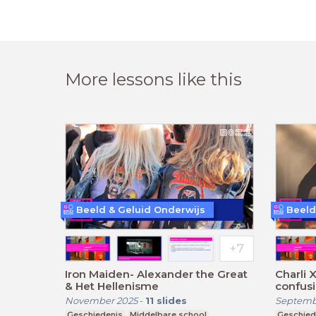
More lessons like this
Beeld & Geluid Onderwijs
Beeld
Iron Maiden- Alexander the Great
Charli X
& Het Hellenisme
confus
November 2025
-
11
slides
Septemb
Geschiedenis
Middelbare school
Geschied