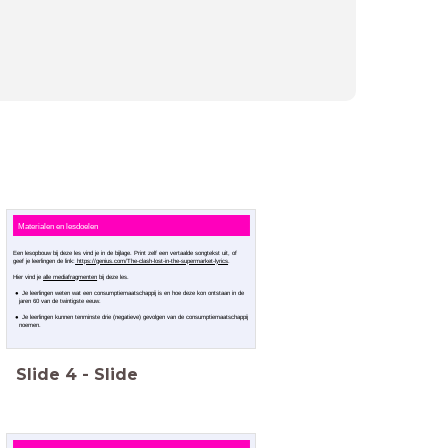
Materialen en lesdoelen
Een lesopbouw bij deze les vind je in de bijlage. Print zelf een vertaalde songtekst uit, of
geef je leerlingen de link:
https://genius.com/The-clash-lost-in-the-supermarket-lyrics
.
Hier vind je
alle mediafragmenten
bij deze les.
Je leerlingen weten wat een consumptiemaatschappij is en hoe deze kon ontstaan in de
jaren 60 van de twintigste eeuw.
Je leerlingen kunnen tenminste drie (negatieve) gevolgen van de consumptiemaatschappij
noemen.
Slide
4
-
Slide