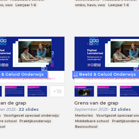
vo, vwo
Leerjaar 1-6
vmbo, havo, vwo
Leerjaar 1-6
 & Geluid Onderwijs
Beeld & Geluid Onderwijs
an de grap
Grens van de grap
er 2025
-
22
slides
September 2025
-
22
slides
s
Voortgezet speciaal onderwijs
Mentorles
Voortgezet speciaal on
re school
Praktijkonderwijs
Middelbare school
Praktijkonderw
ool
Basisschool