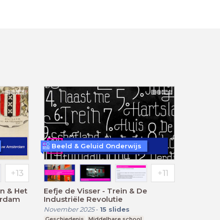
Beeld & Geluid Onderwijs
n & Het
Eefje de Visser - Trein & De
erdam
Industriële Revolutie
November 2025
-
15
slides
Geschiedenis
Middelbare school