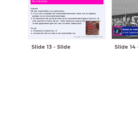
Nu in de Actie!
Opdracht
Kijk naar
reclamefolders van supermarkten.
Ga nu zelf in tweetallen een reclamefolder/advertentie maken over de negatieve
gevolgen van de consumptiemaatschappij.
De advertentie sluit aan bij de kritiek op de consumptiemaatschappij uit deze les. Hij
moet spottend of ironisch zijn (bv.: ‘Maxis Superstore veegt je hele binnenstad schoon.
Je hebt gegarandeerd geen last meer van kleine middenstand!’)
Tot slot:
Bekijk de voll
Presenteer je reclame kort, of
in the Superma
verzamel het werk en maak er een reclamefolder van.
1 Op Zondag, 13-10-1974, NOS, collectie Beeld & Geluid
Slide
13
-
Slide
Slide
14