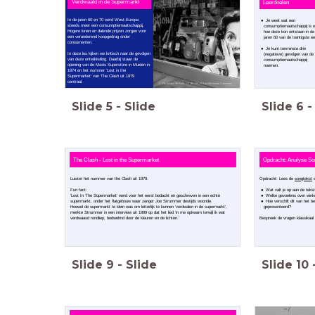
Verdwaald in de Supermarkt
Leerdoelen
In de jaren 60 en 70 werd West-Europa
Je weet wat een
steeds meer een consumptiemaatschappij.
consumptiemaatschappij is 
Hogere lonen en dalende prijzen zorgen voor
hoe deze kon ontstaan in de
een veranderend koopgedrag onder
jaren 60 van de twintigste e
consumenten.
Je kunt tenminste drie
In deze les kijken we kritisch naar de gevolgen
(negatieve) gevolgen van de
van deze ontwikkeling. Daarbij staan de
consumptiemaatschappij
opening van de Maxis Superstore in Muiden in
noemen.
1974 en het nummer ‘Lost in the
Supermarket’ van The Clash uit 1979
centraal.
I, Christoph Michels, CC BY-SA 3.0 via Wikimedia Commons
Slide
5
-
Slide
Slide
6
-
The Clash - Lost in the Supermarket
Opdracht: Analyse So
Opdracht: Lees de
songtekst
e
Luister het nummer van the Clash uit 1979.
Wat valt je op aan de tekst
Fun fact:
Welke gevoelens over wink
'Lost In The Supermarket' werd voor het eerst bedacht en geschreven in een echte
Hoe verschilt dit van het b
supermarkt, onder het flatgebouw waar zanger Joe Strummer destijds woonde.
gepresenteerd?
Hoewel de supermarkt te klein was om letterlijk te kunnen ‘verdwalen in de supermarkt’,
merkte Strummer in een interview uit 1999 op dat het lied ‘in me opkwam terwijl ik wat
Bespreek de vragen klassikaal
verdwaasd rondliep, bedwelmd door de kleuren en de lichten.’
Slide
9
-
Slide
Slide
10