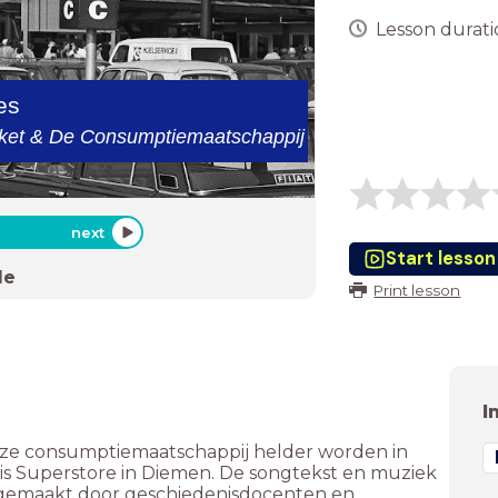
Lesson duratio
les
rket & De Consumptiemaatschappij
next
Start lesson
de
Print lesson
I
 onze consumptiemaatschappij helder worden in
is Superstore in Diemen. De songtekst en muziek
is gemaakt door geschiedenisdocenten en