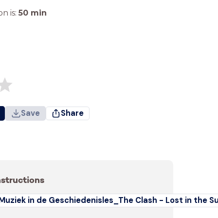
n is:
50
min
Save
Share
nstructions
Muziek in de Geschiedenisles_The Clash - Lost in th