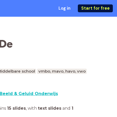
Log in
Start for free
 De
iddelbare school
vmbo, mavo, havo, vwo
Beeld & Geluid Onderwijs
ains
15 slides
,
with
text slides
and
1