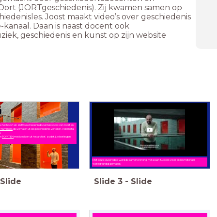
Oort (JORTgeschiedenis). Zij kwamen samen op
iedenisles. Joost maakt video’s over geschiedenis
-kanaal. Daan is naast docent ook
uziek, geschiedenis en kunst op zijn website
 je het hoort én ziet! Geschiedenisdocenten Joost van Oort en
0 nummers
die verhalen uit de geschiedenis vertellen.
Van metal
l.
en
TOP TIEN
met beelden uit het archief, zodat jij je leerlingen
.
Met deze leuke video werd de samenwerking met Daan & Joost voor dit lesmateriaal
wereldkundig gemaakt.
Slide
Slide
3
-
Slide