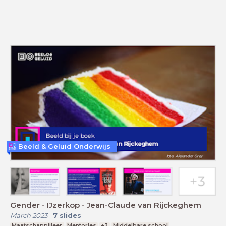
Beeld & Geluid Onderwijs
Gender - IJzerkop - Jean-Claude van Rijckeghem
March 2023
-
7
slides
Maatschappijleer
Mentorles
+3
Middelbare school