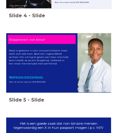
Bron: It's a man's world 2019 BNNVARA
Foto: Artem Gavrish
Slide
4
-
Slide
Rolpatronen: non binair
Roos is geboren in een vrouwenlichaam maar
voelt zich ook man. Best een ingewikkeld
verhaal. Om uiting te geven aan haar manlijke
kant treedt ze op als ‘dragking’. Gekleed in
een mooi mannenpak met overhemd.
Bekijk hier het fragment
Bron: Je zal het maar zijn 2018 BNNVARA
Foto: Christian Wocintechchat
Slide
5
-
Slide
Het is een goede zaak dat non-binaire mensen
tegenwoordig een X in hun paspoort mogen i.p.v. M/V