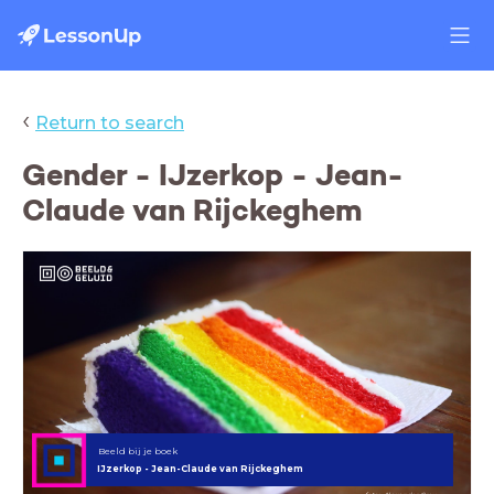
‹
Return to search
Gender - IJzerkop - Jean-
Claude van Rijckeghem
Beeld bij je boek
IJzerkop - Jean-Claude van Rijckeghem