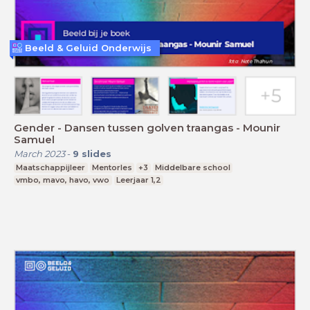
Beeld & Geluid Onderwijs
Gender - Dansen tussen golven traangas - Mounir
Samuel
March 2023
-
9
slides
Maatschappijleer
Mentorles
+3
Middelbare school
vmbo, mavo, havo, vwo
Leerjaar 1,2