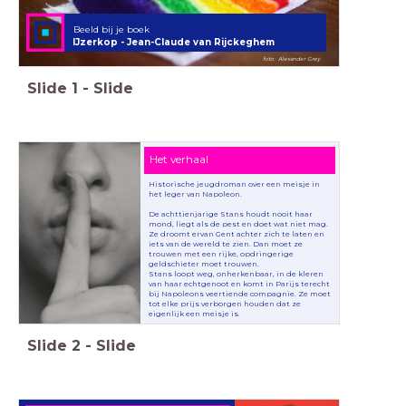
Beeld bij je boek
IJzerkop - Jean-Claude van Rijckeghem
foto: Alexander Grey
Slide
1
-
Slide
Het verhaal
Historische jeugdroman over een meisje in
het leger van Napoleon.
De achttienjarige Stans houdt nooit haar
mond, liegt als de pest en doet wat niet mag.
Ze droomt ervan Gent achter zich te laten en
iets van de wereld te zien. Dan moet ze
trouwen met een rijke, opdringerige
geldschieter moet trouwen.
Stans loopt weg, onherkenbaar, in de kleren
van haar echtgenoot en komt in Parijs terecht
bij Napoleons veertiende compagnie. Ze moet
tot elke prijs verborgen houden dat ze
eigenlijk een meisje is.
Slide
2
-
Slide