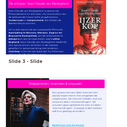
De schrijver: Jean-Claude van Rijckeghem
Jean-Claude van Rijckeghem is scenarist,
filmproducent en schrijver. Hij is co-auteur van
de bekroonde historische jeugdromans
Jonkvrouw
en
Galgenmeid
, die allebei de
Boekenleeuw wonnen.
Hij is (co)-scenarist van succesvolle films als
Aanrijding in Moscou
,
Meisjes
,
Zagros en
Brasserie Romantiek
, van de televisieserie
Amigo’s
en van stripverhalen zoals
Little
England
. Jean-Claude van Rijckeghem bedenkt
zijn scenario’s en verhalen in de meeste
gevallen in samenwerking met anderen.
IJzerkop
is het eerste boek dat hij helemaal
alleen schrijft. ‘Prachtige taal’
Slide
3
-
Slide
Rolpatronen: mannen & vrouwen
Een groep mensen doet mee aan een
sociaal experiment met omgekeerde
rolpatronen. De mannen kleden zich als
vrouw en doen ‘vrouwendingen’. De
vrouwen gaan gekleed als man en doen
‘mannendingen’. Grappig is dat meteen
ook hun gedrag verandert..
Bekijk hier het fragment