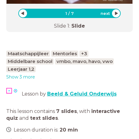
foto: Alexander Grey
1
/
7
next
Slide
1
:
Slide
Maatschappijleer
Mentorles
+3
Middelbare school
vmbo, mavo, havo, vwo
Leerjaar 1,2
Show 3 more
Lesson by
Beeld & Geluid Onderwijs
This lesson contains
7 slides
,
with
interactive
quiz
and
text slides
.
Lesson duration is:
20
min