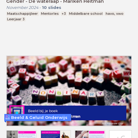
Gender - De wateraap - Mariken Heitman
November 2024
-
10
slides
Maatschappijleer
Mentorles
+3
Middelbare school
havo, vwo
Leerjaar 3
Beeld & Geluid Onderwijs