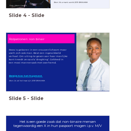
Bron: It's a man's world 2019 BNNVARA
Foto: Artem Gavrish
Slide
4
-
Slide
Rolpatronen: non binair
Roos is geboren in een vrouwenlichaam maar
voelt zich ook man. Best een ingewikkeld
verhaal. Om uiting te geven aan haar manlijke
kant treedt ze op als ‘dragking’. Gekleed in
een mooi mannenpak met overhemd.
Bekijk hier het fragment
Bron: Je zal het maar zijn 2018 BNNVARA
Foto: Christian Wocintechchat
Slide
5
-
Slide
Het is een goede zaak dat non-binaire mensen
tegenwoordig een X in hun paspoort mogen i.p.v. M/V