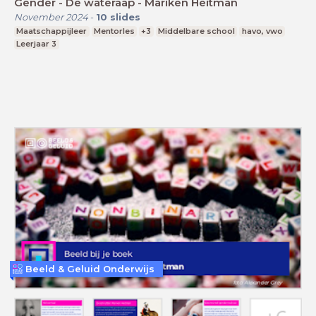
Gender - De wateraap - Mariken Heitman
November 2024
-
10
slides
Maatschappijleer
Mentorles
+3
Middelbare school
havo, vwo
Leerjaar 3
Beeld & Geluid Onderwijs