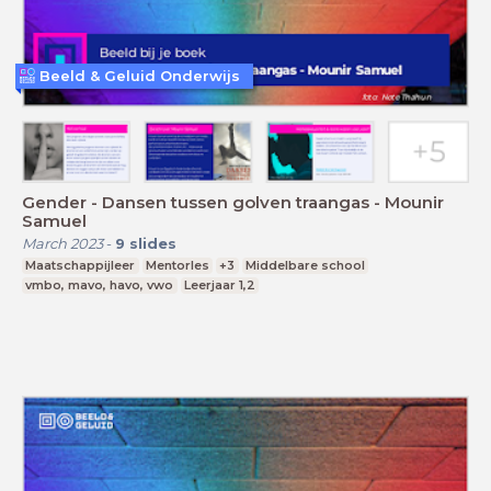
Beeld & Geluid Onderwijs
Gender - Dansen tussen golven traangas - Mounir
Samuel
March 2023
-
9
slides
Maatschappijleer
Mentorles
+3
Middelbare school
vmbo, mavo, havo, vwo
Leerjaar 1,2