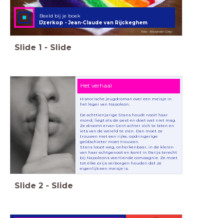
Beeld bij je boek
IJzerkop - Jean-Claude van Rijckeghem
foto: Alexander Grey
Slide
1
-
Slide
Het verhaal
Historische jeugdroman over een meisje in
het leger van Napoleon.
De achttienjarige Stans houdt nooit haar
mond, liegt als de pest en doet wat niet mag.
Ze droomt ervan Gent achter zich te laten en
iets van de wereld te zien. Dan moet ze
trouwen met een rijke, opdringerige
geldschieter moet trouwen.
Stans loopt weg, onherkenbaar, in de kleren
van haar echtgenoot en komt in Parijs terecht
bij Napoleons veertiende compagnie. Ze moet
tot elke prijs verborgen houden dat ze
eigenlijk een meisje is.
Slide
2
-
Slide