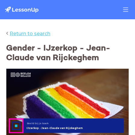
‹
Return to search
Gender - IJzerkop - Jean-
Claude van Rijckeghem
Beeld bij je boek
IJzerkop - Jean-Claude van Rijckeghem