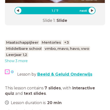
foto: Alexander Grey
1
/
7
next
Slide
1
:
Slide
Maatschappijleer
Mentorles
+3
Middelbare school
vmbo, mavo, havo, vwo
Leerjaar 1,2
Show 3 more
Lesson by
Beeld & Geluid Onderwijs
This lesson contains
7 slides
,
with
interactive
quiz
and
text slides
.
Lesson duration is:
20
min