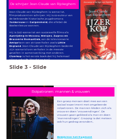
De schrijver: Jean-Claude van Rijckeghem
Jean-Claude van Rijckeghem is scenarist,
filmproducent en schrijver. Hij is co-auteur van
de bekroonde historische jeugdromans
Jonkvrouw
en
Galgenmeid
, die allebei de
Boekenleeuw wonnen.
Hij is (co)-scenarist van succesvolle films als
Aanrijding in Moscou
,
Meisjes
,
Zagros en
Brasserie Romantiek
, van de televisieserie
Amigo’s
en van stripverhalen zoals
Little
England
. Jean-Claude van Rijckeghem bedenkt
zijn scenario’s en verhalen in de meeste
gevallen in samenwerking met anderen.
IJzerkop
is het eerste boek dat hij helemaal
alleen schrijft. ‘Prachtige taal’
Slide
3
-
Slide
Rolpatronen: mannen & vrouwen
Een groep mensen doet mee aan een
sociaal experiment met omgekeerde
rolpatronen. De mannen kleden zich als
vrouw en doen ‘vrouwendingen’. De
vrouwen gaan gekleed als man en doen
‘mannendingen’. Grappig is dat meteen
ook hun gedrag verandert..
Bekijk hier het fragment