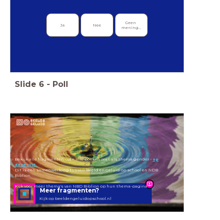
Geen 
Ja
Nee
mening...
Slide
6
-
Poll
Bekijk alle fragmenten - van alle boeken met als thema gender -
op
deze lijst.
Dit is een samenwerking tussen Beeld en Geluid op school en NDB
Biblion.
Kijk voor meer thema's van NBD Biblion op hun thema-pagina
Meer fragmenten?
Kijk op beeldengeluidopschool.nl