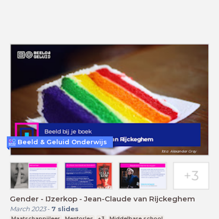
Beeld & Geluid Onderwijs
Gender - IJzerkop - Jean-Claude van Rijckeghem
March 2023
-
7
slides
Maatschappijleer
Mentorles
+3
Middelbare school