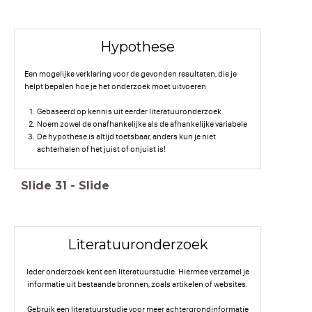
Hypothese
Een mogelijke verklaring voor de gevonden resultaten, die je
helpt bepalen hoe je het onderzoek moet uitvoeren
Gebaseerd op kennis uit eerder literatuuronderzoek
Noem zowel de onafhankelijke als de afhankelijke variabele
De hypothese is altijd toetsbaar, anders kun je niet
achterhalen of het juist of onjuist is!
Slide
31
-
Slide
Literatuuronderzoek
Ieder onderzoek kent een literatuurstudie. Hiermee verzamel je
informatie uit bestaande bronnen, zoals artikelen of websites.
Gebruik een literatuurstudie voor meer achtergrondinformatie