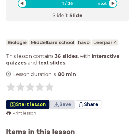
1
/
36
next
Slide
1
:
Slide
Biologie
Middelbare school
havo
Leerjaar 4
This lesson contains
36 slides
,
with
interactive
quizzes
and
text slides
.
Lesson duration is:
80
min
Start lesson
Save
Share
Print lesson
Items in this lesson