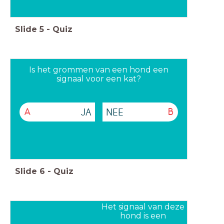
Slide
5
-
Quiz
Is het grommen van een hond een
signaal voor een kat?
JA
NEE
A
B
Slide
6
-
Quiz
Het signaal van deze
hond is een