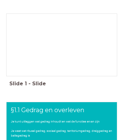
Nectar H1 Gedrag
Deze les:
- Herhaling §1.1 Gedrag en overleven
- §1.4 Gedrag bestuderen
- Start PO Gedragsonderzoek
Maar eerst... Is het huiswerk af?
Slide
1
-
Slide
§1.1 Gedrag en overleven
Je kunt uitleggen wat gedrag inhoudt en wat de functies ervan zijn
Je weet wat ritueel gedrag, sociaal gedrag, territoriumgedrag, dreiggedrag en
baltsgedrag is