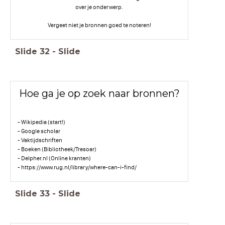
over je onderwerp.
Vergeet niet je bronnen goed te noteren!
Slide
32
-
Slide
Hoe ga je op zoek naar bronnen?
- Wikipedia (start!)
- Google scholar
- Vaktijdschriften
- Boeken (Bibliotheek/Tresoar)
- Delpher.nl (Online kranten)
- https://www.rug.nl/library/where-can-i-find/
Slide
33
-
Slide