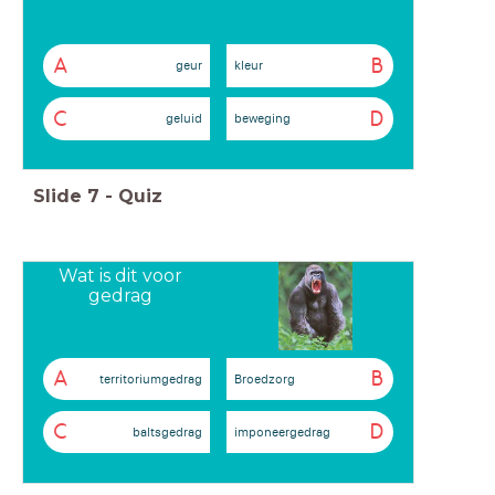
A
B
geur
kleur
C
D
geluid
beweging
Slide
7
-
Quiz
Wat is dit voor
gedrag
A
B
territoriumgedrag
Broedzorg
C
D
baltsgedrag
imponeergedrag