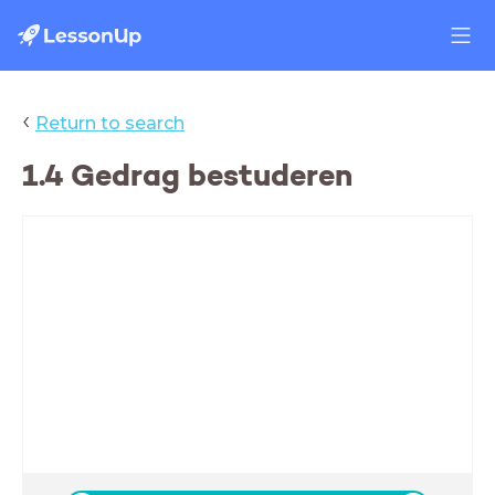
‹
Return to search
1.4 Gedrag bestuderen
Nectar H1 Gedrag
Deze les:
- Herhaling §1.1 Gedrag en overleven
- §1.4 Gedrag bestuderen
- Start PO Gedragsonderzoek
Maar eerst... Is het huiswerk af?