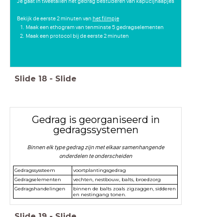
Je gaat in tweetallen het gedrag bestuderen van kapucijnaapjes
Bekijk de eerste 2 minuten van
het filmpje
Maak een ethogram van tenminste 5 gedragselementen
Maak een protocol bij de eerste 2 minuten
Slide
18
-
Slide
Gedrag is georganiseerd in
gedragssystemen
Binnen elk type gedrag zijn met elkaar samenhangende
onderdelen te onderscheiden
Gedragssyssteem
voortplantingsgedrag
Gedragselementen
vechten, nestbouw, balts, broedzorg
Gedragshandelingen
binnen de balts zoals zigzaggen, sidderen
en nestingang tonen.
Slide
19
-
Slide