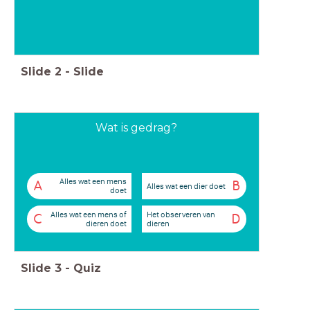
Slide
2
-
Slide
Wat is gedrag?
Alles wat een mens
A
B
Alles wat een dier doet
doet
Alles wat een mens of
Het observeren van
C
D
dieren doet
dieren
Slide
3
-
Quiz