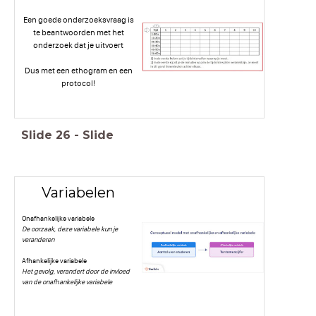
Een goede onderzoeksvraag is
te beantwoorden met het
onderzoek dat je uitvoert
Dus met een ethogram en een
protocol!
Slide
26
-
Slide
Variabelen
Onafhankelijke variabele
De oorzaak, deze variabele kun je
veranderen
Afhankelijke variabele
Het gevolg, verandert door de invloed
van de onafhankelijke variabele