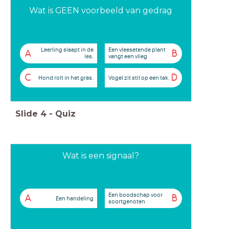
Wat is GEEN voorbeeld van gedrag
Leerling slaapt in de
Een vleesetende plant
A
B
les.
vangt een vlieg
C
D
Hond rolt in het gras.
Vogel zit stil op een tak.
Slide
4
-
Quiz
Wat is een signaal?
Een boodschap voor
A
B
Een handeling
soortgenoten