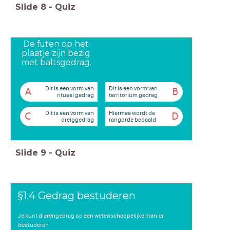
Slide
8
-
Quiz
De futen op het
plaatje zijn bezig
met baltsgedrag.
Dit is een vorm van
Dit is een vorm van
A
B
ritueel gedrag
territorium gedrag
Dit is een vorm van
Hiermee wordt de
C
D
dreiggedrag
rangorde bepaald
Slide
9
-
Quiz
§1.4 Gedrag bestuderen
Je kunt dierengedrag op een wetenschappelijke manier
bestuderen