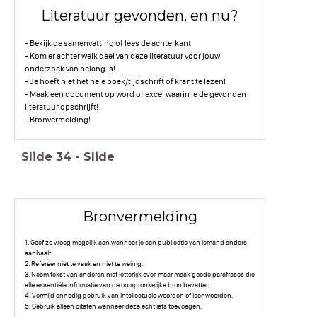
Literatuur gevonden, en nu?
- Bekijk de samenvatting of lees de achterkant.
- Kom er achter welk deel van deze literatuur voor jouw
onderzoek van belang is!
- Je hoeft niet het hele boek/tijdschrift of krant te lezen!
- Maak een document op word of excel waarin je de gevonden
literatuur opschrijft!
- Bronvermelding!
Slide
34
-
Slide
Bronvermelding
1. Geef zo vroeg mogelijk aan wanneer je een publicatie van iemand anders
aanhaalt.
2. Refereer niet te vaak en niet te weinig.
3. Neem tekst van anderen niet letterlijk over, maar maak goede parafrases die
alle essentiële informatie van de oorspronkelijke bron bevatten.
4. Vermijd onnodig gebruik van intellectuele woorden of leenwoorden.
5. Gebruik alleen citaten wanneer deze echt iets toevoegen.