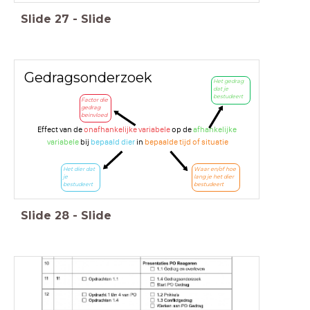
Slide
27
-
Slide
Gedragsonderzoek
Het gedrag
dat je
bestudeert
Factor die
gedrag
beinvloed
Effect van de
onafhankelijke variabele
op de
afhankelijke
variabele
bij
bepaald dier
in
bepaalde tijd of situatie
Het dier dat
Waar en/of hoe
je
lang je het dier
bestudeert
bestudeert
Slide
28
-
Slide