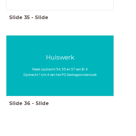
Slide
35
-
Slide
Huiswerk
Maak opdracht 54, 55 en 57 van §1.4
Opdracht 1 t/m 4 van het PO Gedragsonderzoek
Slide
36
-
Slide