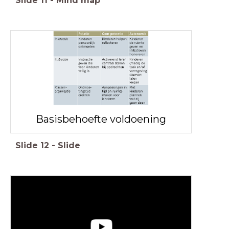
Slide
11
-
Mind map
Basisbehoefte voldoening
Slide
12
-
Slide