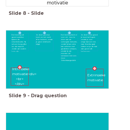
motivatie
Slide
8
-
Slide
Een leerling wil
Je doet goed je
Een leerling kiest er
Je doet extra goed
goed opletten
best om het werk
voor om mee te
je best bij Engels
tijdens de
af te hebben, zodat
doen aan de
omdat je over
rekeninstructie. Hij
je geen strafwerk
verlengde instructie,
enige tijd een reis
wil een hoog cijfer
krijgt.
zodat hij kan extra
naar Amerika gaat
op zijn rapport,
kan oefenen met
maken en je de taal
zodat zijn ouders
gedichten schrijven,
dan goed wilt
trots zijn.
omdat hij zijn
beheersen
moeder wil
verrassen met een
mooi
Sinterklaasgedicht.
Intrinsieke
motivatie<div>
Extrinsieke
<br>
motivatie
</div>
Slide
9
-
Drag question