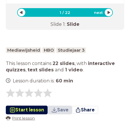
1
/
22
next
Slide
1
:
Slide
Mediawijsheid
HBO
Studiejaar 3
This lesson contains
22 slides
,
with
interactive
quizzes
,
text slides
and
1 video
.
Lesson duration is:
60
min
Start lesson
Save
Share
Print lesson