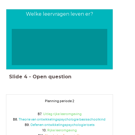
Welke leervragen leven er?
Slide
4
-
Open question
Planning periode 2
B7.
Uitleg rijke leeromgeving
B8.
Theorie van ontwikkelingspsychologie basisschoolkind
B9.
Oefenen ontwikkelingspsychologie toets
10.
Rijke leeromgeving