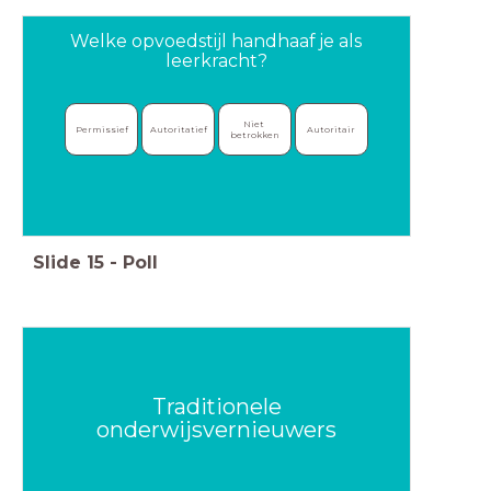
Welke opvoedstijl handhaaf je als
leerkracht?
Niet 
Permissief
Autoritatief
Autoritair
betrokken
Slide
15
-
Poll
Traditionele
onderwijsvernieuwers