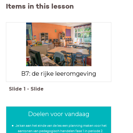
Items in this lesson
B7: de rijke leeromgeving
Slide
1
-
Slide
Doelen voor vandaag
Je kan aan het einde van de les een planning maken voor het
aantonen van pedagogisch handelen fase 1 in periode 2.