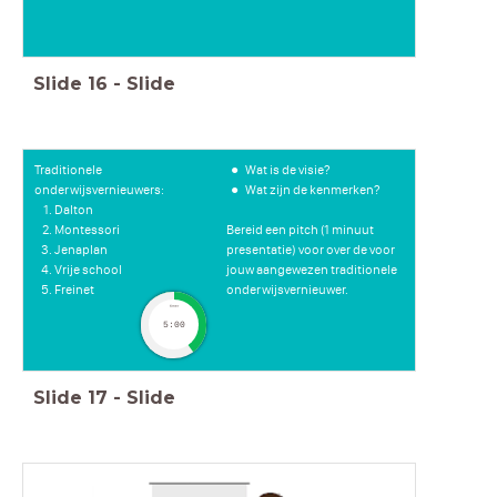
Slide
16
-
Slide
Traditionele
Wat is de visie?
onderwijsvernieuwers:
Wat zijn de kenmerken?
Dalton
Montessori
Bereid een pitch (1 minuut
Jenaplan
presentatie) voor over de voor
Vrije school
jouw aangewezen traditionele
Freinet
onderwijsvernieuwer.
timer
5:00
Slide
17
-
Slide