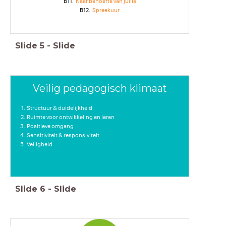
B11.
Naar behoefte van jullie
B12.
Spreekuur
Slide
5
-
Slide
Veilig pedagogisch klimaat
Structuur & duidelijkheid
Ruimte voor ontwikkeling en leren
Positieve omgang
Sensitiviteit & responsiviteit
Veiligheid
Slide
6
-
Slide