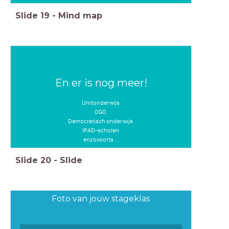
Slide
19
-
Mind map
En er is nog meer!
Unitonderwijs
OGO
Democratisch onderwijs
IPAD-scholen
enzovoorts ...
Slide
20
-
Slide
Foto van jouw stageklas