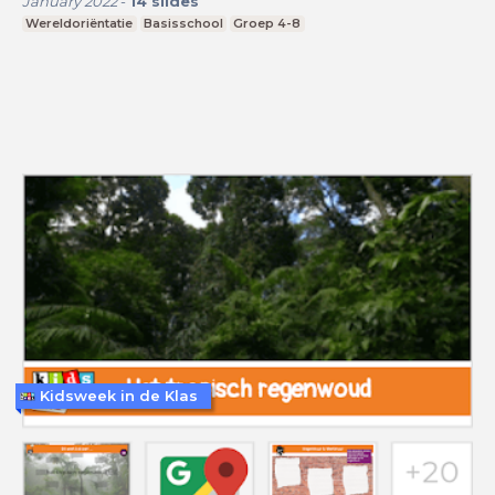
January 2022
-
14
slides
Wereldoriëntatie
Basisschool
Groep 4-8
Kidsweek in de Klas