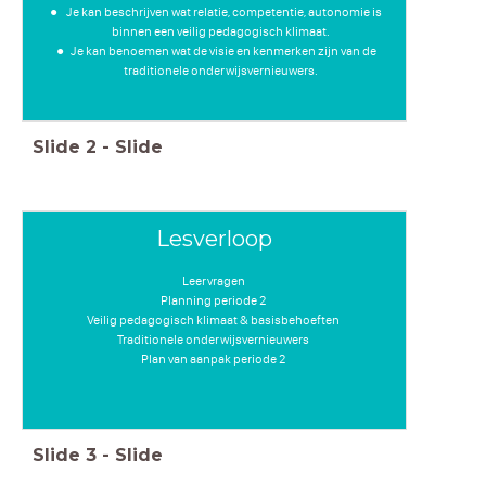
Je kan beschrijven wat relatie, competentie, autonomie is
binnen een veilig pedagogisch klimaat.
Je kan benoemen wat de visie en kenmerken zijn van de
traditionele onderwijsvernieuwers.
Slide
2
-
Slide
Lesverloop
Leervragen
Planning periode 2
Veilig pedagogisch klimaat & basisbehoeften
Traditionele onderwijsvernieuwers
Plan van aanpak periode 2
Slide
3
-
Slide