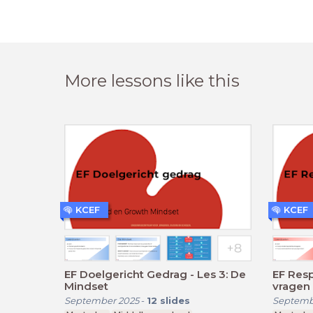
More lessons like this
KCEF
KCEF
EF Doelgericht Gedrag - Les 3: De
EF Resp
Mindset
vragen
September 2025
-
12
slides
Septemb