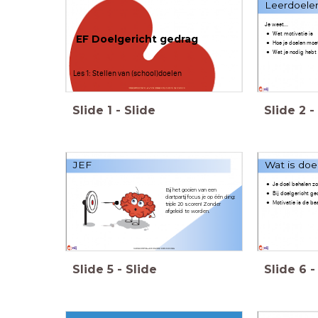
Leerdoele
Je weet...
Wat motivatie is
EF Doelgericht gedrag
Hoe je doelen moet
Wat je nodig hebt
Les 1: Stellen van (school)doelen
Slide
1
-
Slide
Slide
2
-
JEF
Wat is doe
Je doel behalen zo
Bij het gooien van een
Bij doelgericht ge
dartpartij focus je op één ding:
Motivatie is de ba
triple 20 scoren! Zonder
afgeleid te worden.
Slide
5
-
Slide
Slide
6
-