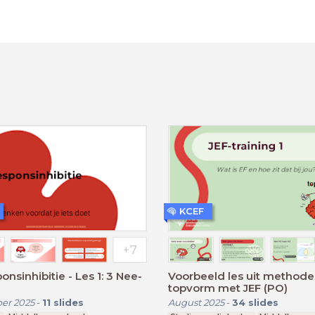
KCEF
onsinhibitie - Les 1: 3 Nee-
Voorbeeld les uit methode
topvorm met JEF (PO)
er 2025
-
11
slides
August 2025
-
34
slides