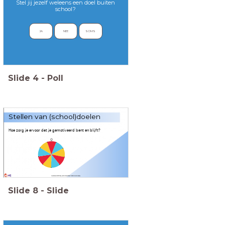
Stel jij jezelf weleens een doel buiten
school?
JA
NEE
SOMS
Slide
4
-
Poll
Stellen van (school)doelen
Hoe zorg je ervoor dat je gemotiveerd bent en blijft?
Slide
8
-
Slide