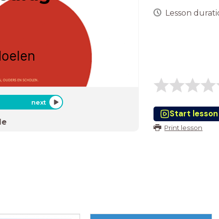
Lesson duratio
doelen
next
Start lesson
de
Print lesson