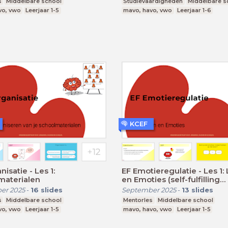
s
Middelbare school
Studievaardigheden
Middelbare s
vo, vwo
Leerjaar 1-5
mavo, havo, vwo
Leerjaar 1-6
KCEF
isatie - Les 1:
EF Emotieregulatie - Les 1:
materialen
en Emoties (self-fulfilling
prophecy)
er 2025
-
16
slides
September 2025
-
13
slides
s
Middelbare school
Mentorles
Middelbare school
vo, vwo
Leerjaar 1-5
mavo, havo, vwo
Leerjaar 1-5