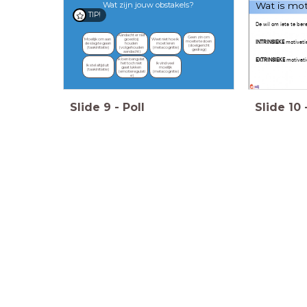
Wat zijn jouw obstakels?
Wat is mot
TIP!
De wil om iets te ber
Aandacht er niet 
Geen zin om 
Moeilijk om aan 
goed bij 
Weet niet hoe ik 
INTRINSIEKE
motivatie:
moeite te doen 
de slag te gaan 
houden 
moet leren 
(doelgericht 
(taakinitiatie)
(volgehouden 
(metacognitie)
gedrag)
aandacht)
EXTRINSIEKE
motivati
Ik ben bang dat 
het toch niet 
Ik vind veel 
Ik stel altijd uit 
gaat lukken 
moeilijk 
(taakinitiatie)
(emotieregulati
(metacognitie)
e)
Slide
9
-
Poll
Slide
10