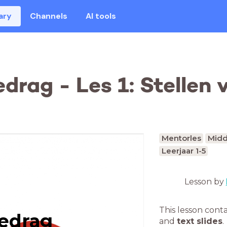
ary
Channels
AI tools
drag - Les 1: Stellen 
Mentorles
Midd
Leerjaar 1-5
Lesson by
This lesson cont
gedrag
and
text slides
.