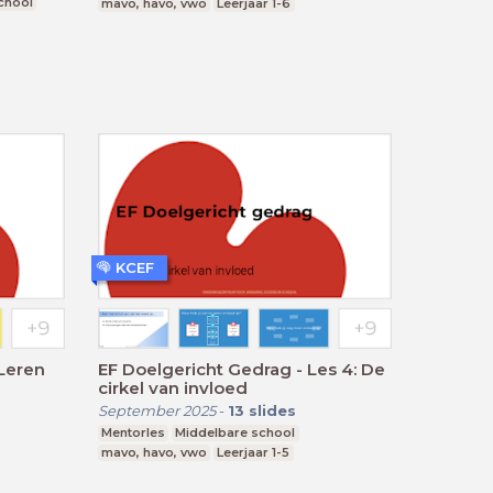
chool
mavo, havo, vwo
Leerjaar 1-6
KCEF
 Leren
EF Doelgericht Gedrag - Les 4: De
cirkel van invloed
September 2025
-
13
slides
Mentorles
Middelbare school
mavo, havo, vwo
Leerjaar 1-5