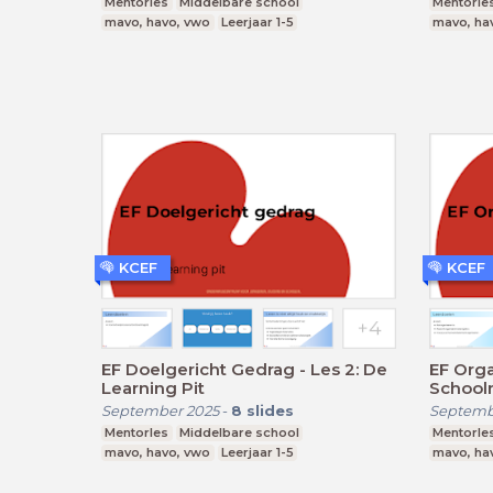
Mentorles
Middelbare school
Mentorle
mavo, havo, vwo
Leerjaar 1-5
mavo, ha
KCEF
KCEF
EF Doelgericht Gedrag - Les 2: De
EF Organ
Learning Pit
School
September 2025
-
8
slides
Septemb
Mentorles
Middelbare school
Mentorle
mavo, havo, vwo
Leerjaar 1-5
mavo, ha