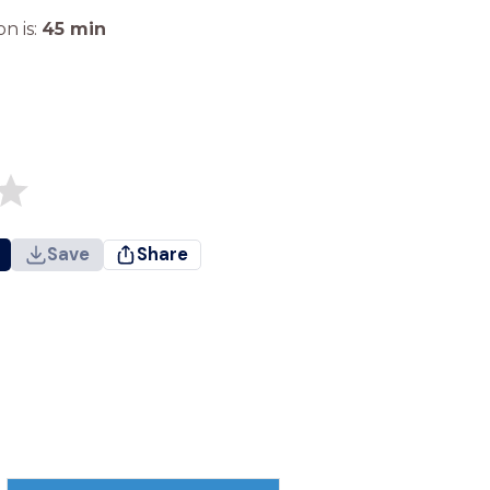
n is:
45
min
Save
Share