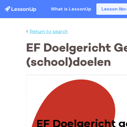
What is LessonUp
Lesson libr
‹
Return to search
EF Doelgericht Ge
(school)doelen
EF Doelgericht 