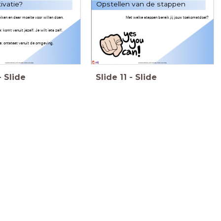
ivatie?
Opstellen van de stappen
eiken en daar moeite voor willen doen.
Met welke stappen bereik jij jouw toekomstdoel?
 komt vanuit jezelf. Je wilt iets zelf.
e: ontstaat vanuit de omgeving.
-
Slide
Slide
11
-
Slide