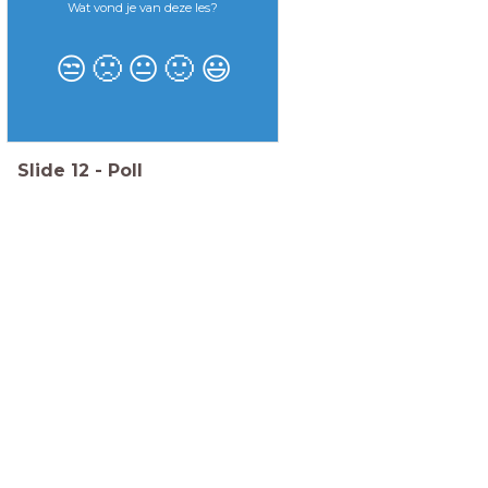
Wat vond je van deze les?
😒
🙁
😐
🙂
😃
Slide
12
-
Poll