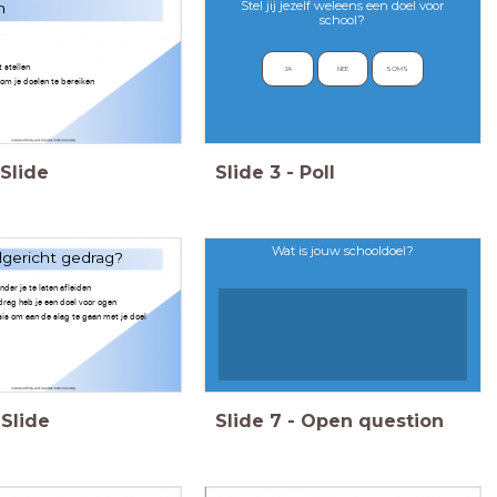
Stel jij jezelf weleens een doel voor
n
school?
 stellen
JA
NEE
SOMS
 om je doelen te bereiken
Slide
Slide
3
-
Poll
Wat is jouw schooldoel?
lgericht gedrag?
nder je te laten afleiden
drag heb je een doel voor ogen
sis om aan de slag te gaan met je doel
Slide
Slide
7
-
Open question