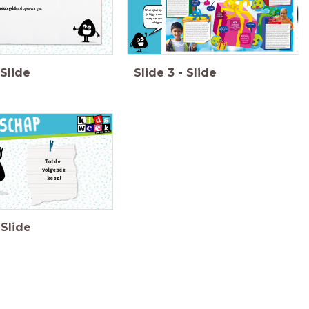
Wat vind jij de fijnste
reksregel:
Ik stel open vragen.
Weet jij het lijstje nog dat
cadeaus om te krijgen?
je bij groene en rode
Zet ze op volorde
vraag van de vorige les
van fijnst naar minder
hebt gemaakt?
fijn.
Slide
Slide
3
-
Slide
Tot de
volgende
keer!
Slide