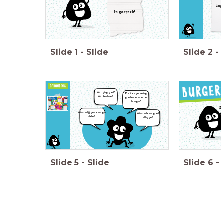
Gesp
In gesprek!
Slide
1
-
Slide
Slide
2
-
Wat ging goed?
Kon jij je eigen mening
Wat kon beter?
goed onder woorden
brengen?
Wie vond jij goede vragen
Wie vond je heel goed
stellen?
uitleggen?
Slide
5
-
Slide
Slide
6
-