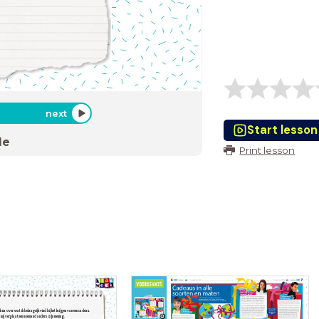
next
Start lesson
de
Print lesson
nk na over wat ik belangrijk vind bij het krijgen van een cadeau.
n mij verplaatsen in iemand anders zijn mening.