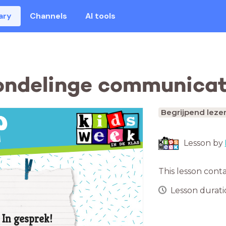
ary
Channels
AI tools
ondelinge communicat
Begrijpend leze
Lesson by
This lesson cont
Lesson duratio
In gesprek!