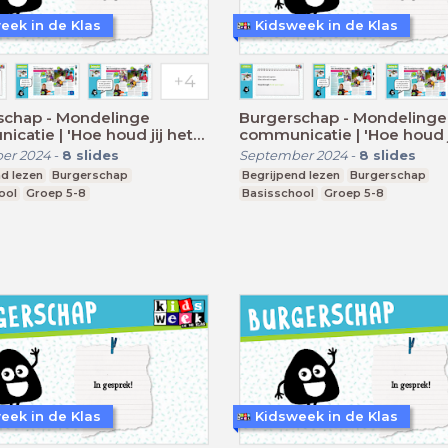
eek in de Klas
Kidsweek in de Klas
schap - Mondelinge
Burgerschap - Mondelinge
catie | 'Hoe houd jij het
communicatie | 'Hoe houd j
veilig?'
er 2024
-
8
slides
September 2024
-
8
slides
d lezen
Burgerschap
Begrijpend lezen
Burgerschap
ool
Groep 5-8
Basisschool
Groep 5-8
eek in de Klas
Kidsweek in de Klas