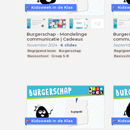
Kidsweek in de Klas
Kidsw
Burgerschap - Mondelinge
Burger
communicatie | Cadeaus
communi
veilig?'
November 2024
-
6
slides
Septemb
Begrijpend lezen
Burgerschap
Begrijpen
Basisschool
Groep 5-8
Basissch
Kidsweek in de Klas
Kidsw