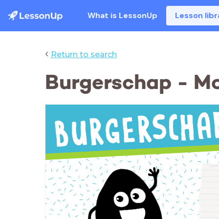
What is LessonUp
Lesson libr
‹
Return to search
Burgerschap - M