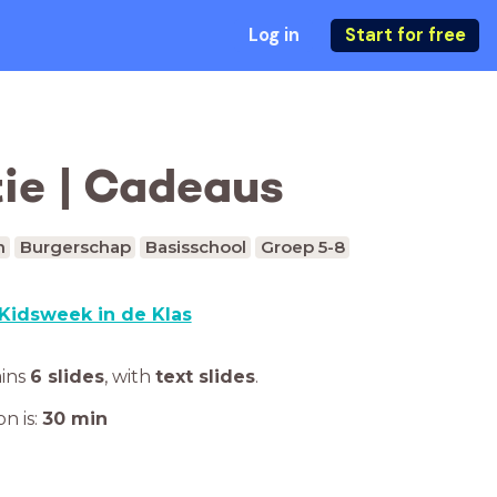
Log in
Start for free
ie | Cadeaus
n
Burgerschap
Basisschool
Groep 5-8
Kidsweek in de Klas
ains
6 slides
,
with
text slides
.
n is:
30
min