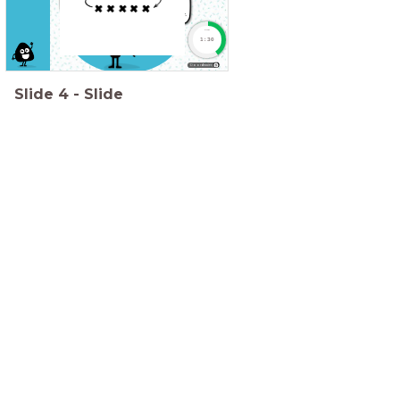
haar lijstje.
De ander stelt hier een
aantal
open vragen
over.
timer
1:30
Doordraaien
Slide
4
-
Slide