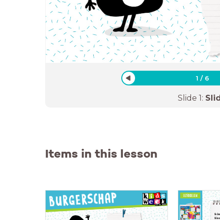
1
/
6
Slide
1
:
Sli
Items in this lesson
Ik de
Ik ka