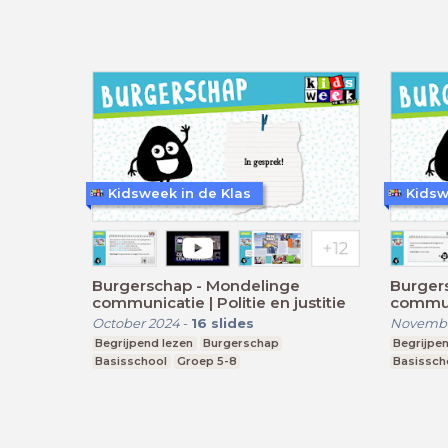
Kidsweek in de Klas
Kidsw
Burgerschap - Mondelinge
Burger
communicatie | Politie en justitie
commun
October 2024
-
16
slides
Novembe
Begrijpend lezen
Burgerschap
Begrijpen
Basisschool
Groep 5-8
Basissch