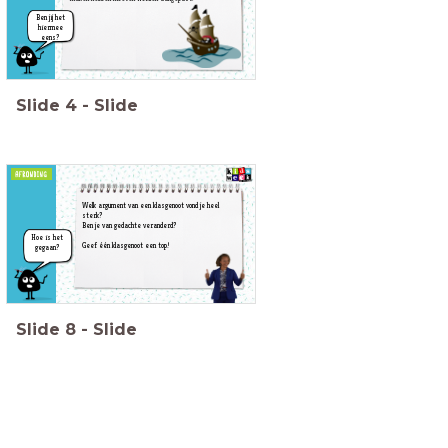
Ben jij het
hiermee
eens?
Slide
4
-
Slide
Welk argument van een klasgenoot vond je heel
sterk?
Ben je van gedachte veranderd?
Hoe is het
Geef één klasgenoot een top!
gegaan?
Slide
8
-
Slide