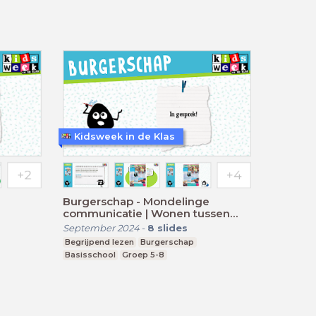
Kidsweek in de Klas
Burgerschap - Mondelinge
communicatie | Wonen tussen
toeristen op Ibiza
September 2024
-
8
slides
Begrijpend lezen
Burgerschap
Basisschool
Groep 5-8