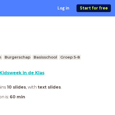
Log in
Start for free
n
Burgerschap
Basisschool
Groep 5-8
Kidsweek in de Klas
ains
10 slides
,
with
text slides
.
n is:
60
min