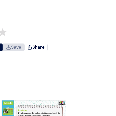
Save
Share
De stelling:
De straatnamen die met de koloniale geschiedenis te
maken hebben moeten worden aangepast.