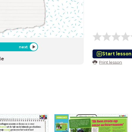
next
Start lesson
de
Print lesson
Kijk naar
het
schema
met
argumenten dat je bij de
tekstgerichte vragen van de
vorige les hebt ingevuld.
 uitleggen waarom er discussie is over
tnamen
uit de tijd van de koloniale geschiedenis.
 mijn
mening
geven over het wel of niet