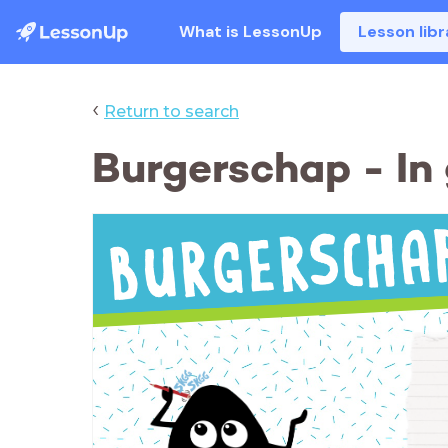
What is LessonUp
Lesson libr
‹
Return to search
Burgerschap - In