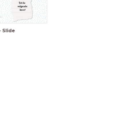
Tot de
volgende
keer!
-
Slide