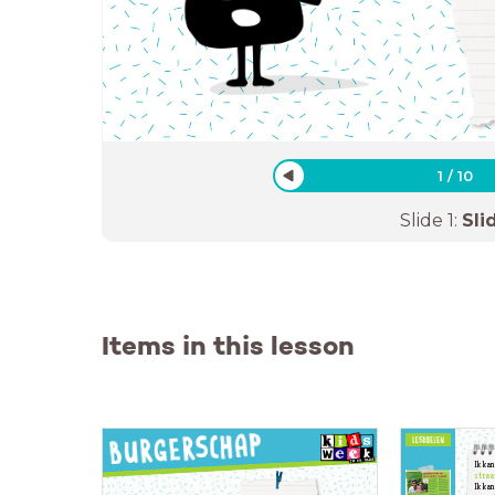
1
/
10
Slide
1
:
Sli
Items in this lesson
Ik kan
straa
Ik kan