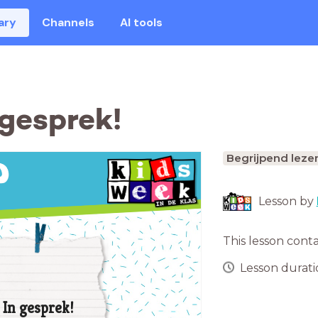
ary
Channels
AI tools
 gesprek!
Begrijpend leze
Lesson by
This lesson cont
Lesson duratio
In gesprek!