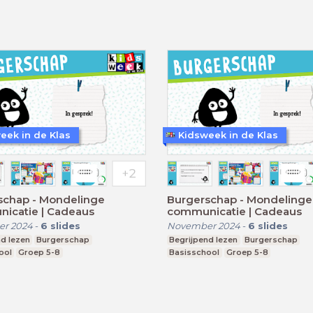
eek in de Klas
Kidsweek in de Klas
schap - Mondelinge
Burgerschap - Mondelinge
icatie | Cadeaus
communicatie | Cadeaus
r 2024
-
6
slides
November 2024
-
6
slides
d lezen
Burgerschap
Begrijpend lezen
Burgerschap
ool
Groep 5-8
Basisschool
Groep 5-8