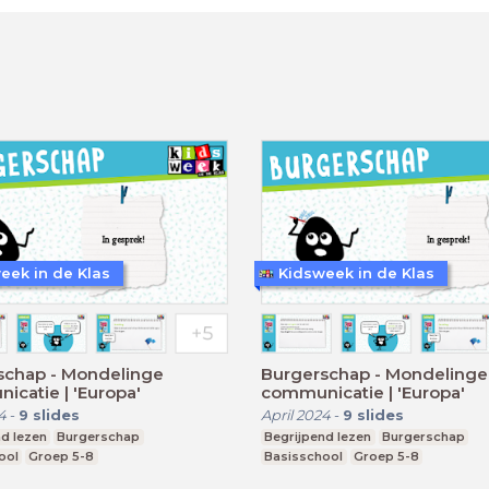
eek in de Klas
Kidsweek in de Klas
schap - Mondelinge
Burgerschap - Mondelinge
catie | 'Europa'
communicatie | 'Europa'
4
-
9
slides
April 2024
-
9
slides
d lezen
Burgerschap
Begrijpend lezen
Burgerschap
ool
Groep 5-8
Basisschool
Groep 5-8