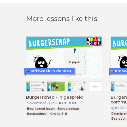
More lessons like this
Kidsweek in de Klas
Kidsw
Burgerschap - In gesprek!
Burger
communi
November 2023
-
10
slides
April 202
Begrijpend lezen
Burgerschap
Begrijpen
Basisschool
Groep 5-8
Basissch