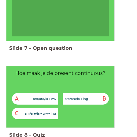
Slide
7
-
Open question
Hoe maak je de present continuous?
A
B
am/are/is + ww
am/are/is + ing
C
am/are/is + ww + ing
Slide
8
-
Quiz