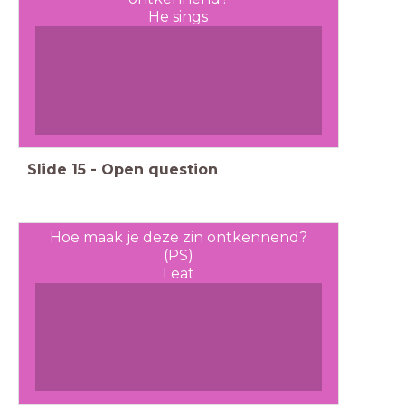
He sings
Slide
15
-
Open question
Hoe maak je deze zin ontkennend?
(PS)
I eat