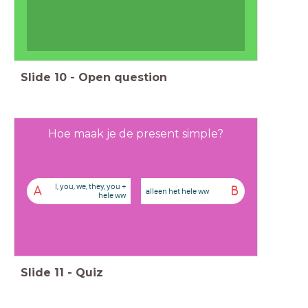
Slide
10
-
Open question
Hoe maak je de present simple?
I, you, we, they, you +
A
B
alleen het hele ww
hele ww
Slide
11
-
Quiz