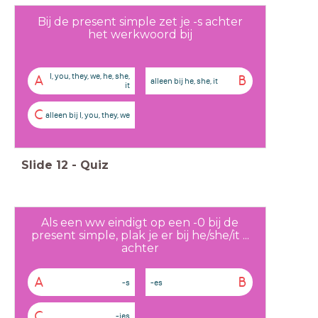
Bij de present simple zet je -s achter
het werkwoord bij
I, you, they, we, he, she,
A
B
alleen bij he, she, it
it
C
alleen bij I, you, they, we
Slide
12
-
Quiz
Als een ww eindigt op een -0 bij de
present simple, plak je er bij he/she/it ...
achter
A
B
-s
-es
C
-ies