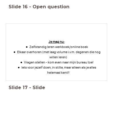
Slide
16
-
Open question
Je mag nu:
Zelfstandig leren werkboek/online boek
Elkaar overhoren (met laag volume i.v.m. degenen die nog
willen leren)
Vragen stellen - kom even naar mijn bureau toe!
Iets voor jezelf doen, in stilte, maar alleen als je alles
helemaal kent!!
Slide
17
-
Slide