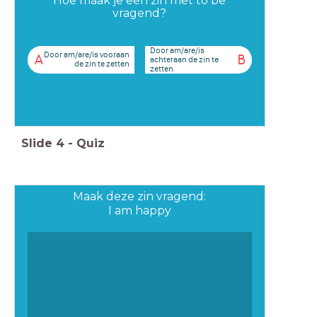
Hoe maak je een zin met to be
vragend?
Door am/are/is
Door am/are/is vooraan
A
B
achteraan de zin te
de zin te zetten
zetten
Slide
4
-
Quiz
Maak deze zin vragend:
I am happy