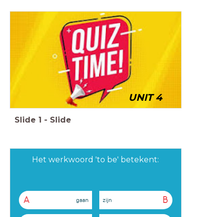
UNIT 4
Slide
1
-
Slide
Het werkwoord 'to be' betekent:
A
B
gaan
zijn