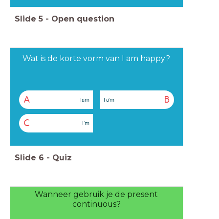
Slide
5
-
Open question
Wat is de korte vorm van I am happy?
A
B
Iam
I a'm
C
I'm
Slide
6
-
Quiz
Wanneer gebruik je de present
continuous?