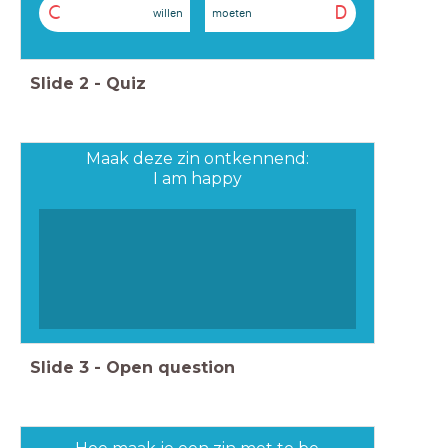
C
D
willen
moeten
Slide
2
-
Quiz
Maak deze zin ontkennend:
I am happy
Slide
3
-
Open question