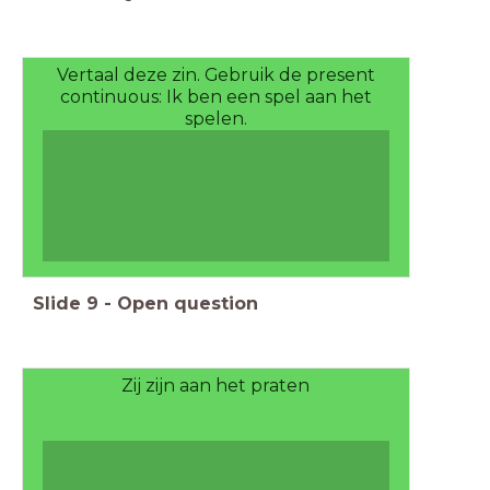
Vertaal deze zin. Gebruik de present
continuous: Ik ben een spel aan het
spelen.
Slide
9
-
Open question
Zij zijn aan het praten