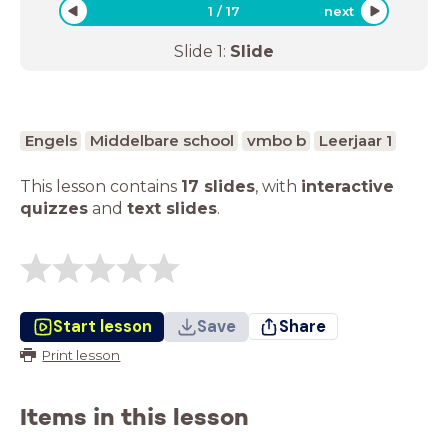
1
/
17
next
Slide
1
:
Slide
Engels
Middelbare school
vmbo b
Leerjaar 1
This lesson contains
17 slides
,
with
interactive
quizzes
and
text slides
.
Start lesson
Save
Share
Print lesson
Items in this lesson