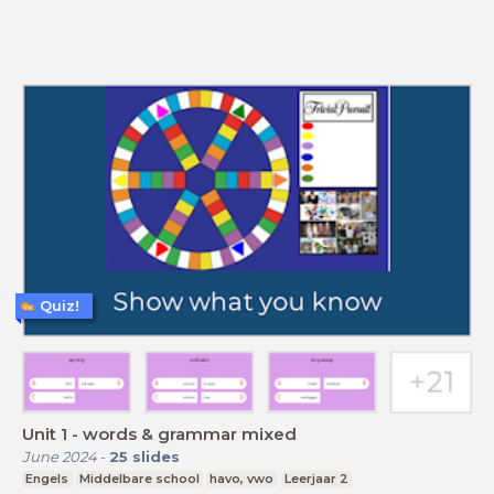
Quiz!
Unit 1 - words & grammar mixed
June 2024
-
25
slides
Engels
Middelbare school
havo, vwo
Leerjaar 2