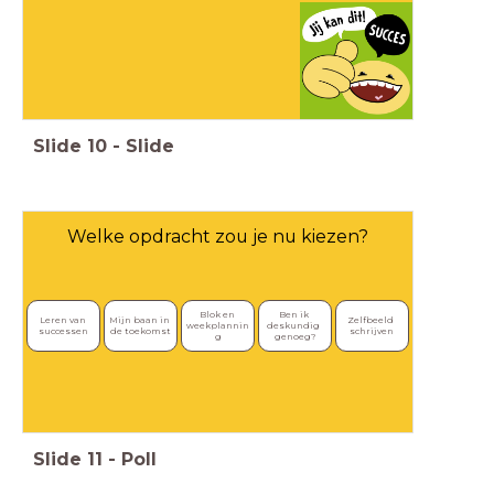
Slide
10
-
Slide
Welke opdracht zou je nu kiezen?
Blok en 
Ben ik 
Leren van 
Mijn baan in 
Zelfbeeld 
weekplannin
deskundig 
successen
de toekomst
schrijven
g
genoeg?
Slide
11
-
Poll