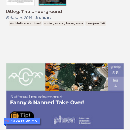
Uitleg: The Underground
February 2019
-
3
slides
Middelbare school
vmbo, mavo, havo, vwo
Leerjaar 1-6
Orkest Phion