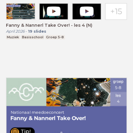
Fanny & Nannerl Take Over! - les 4 (N)
April 2026
-
19
slides
Muziek
Basisschool
Groep 5-8