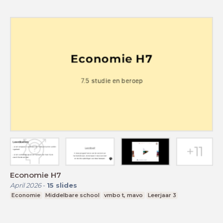
Economie H7
April 2026
-
15
slides
Economie
Middelbare school
vmbo t, mavo
Leerjaar 3