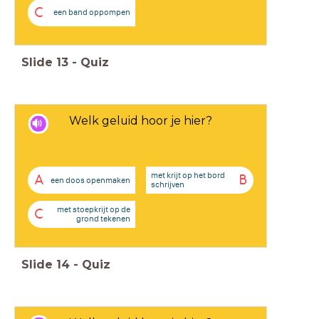
C
een band oppompen
Slide
13
-
Quiz
Welk geluid hoor je hier?
met krijt op het bord
A
B
een doos openmaken
schrijven
met stoepkrijt op de
C
grond tekenen
Slide
14
-
Quiz