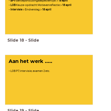
-
BPV
Beroepshoudingsaspectenlijst >
18 april
-
LOB
Keuze-opdracht Motievenreflectie >
18 april
-
Intervisie
> Eindverslag >
18 april
Slide
18
-
Slide
Aan het werk .....
- LOB P7, intervisie, examen 2 etc.
Slide
19
-
Slide