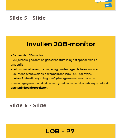
Slide
5
-
Slide
Invullen JOB-monitor
- Ga naar de
JOB-monitor
- Vul je naam, geslacht en geboortedatum in bij het openen van de
vragenlijst,
- Je komt in de beveiligde omgeving om de vragen te beantwoorden.
- Jouw gegevens worden gekoppeld aan jouw DUO-gegevens
-
Let op:
Zodra die koppeling heeft plaatsgevonden worden jouw
persoonsgegevens uit de data verwijderd en de scholen ontvangen later de
geanonimiseerde resultaten
.
Slide
6
-
Slide
LOB - P7