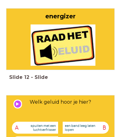
energizer
Slide
12
-
Slide
Welk geluid hoor je hier?
spuiten met een
een band leeg laten
A
B
luchtverfrisser
lopen