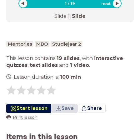
1
/
19
next
Slide
1
:
Slide
Mentorles
MBO
Studiejaar 2
This lesson contains
19 slides
,
with
interactive
quizzes
,
text slides
and
1 video
.
Lesson duration is:
100
min
Start lesson
Save
Share
Print lesson
Items in this lesson