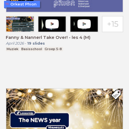
Orkest Phion
Fanny & Nannerl Take Over! - les 4 (M)
April 2026
-
19
slides
Muziek
Basisschool
Groep 5-8