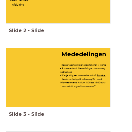
- Aan het werk
- Afsluiting
Slide
2
-
Slide
Mededelingen
- Rapportageformulier ondertekenen > Teams
- Studentenlunch: Maura & Inge > datum nog
niet bekend
- Wat je wil gaan doen na het mbo?
Enquête
- Week van het geld > dinsdag 25 maart
informatiemarkt Atrium 11:00 tot 14:00 uur >
'Hoe maak jij je gelddromen waar?'
Slide
3
-
Slide