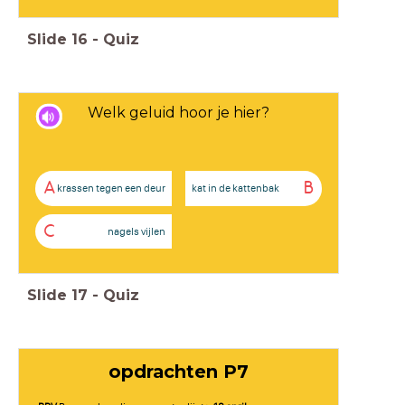
Slide
16
-
Quiz
Welk geluid hoor je hier?
A
B
krassen tegen een deur
kat in de kattenbak
C
nagels vijlen
Slide
17
-
Quiz
opdrachten P7