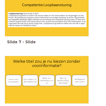
Competentie Loopbaansturing
Slide
7
-
Slide
Welke titel zou je nu kiezen zonder
voorinformatie?
Blok- en 
Ben ik 
Leren van 
Mijn baan in 
Zelfbeeld 
weekplannin
deskundig 
successen
de toekomst
schrijven
g
genoeg?