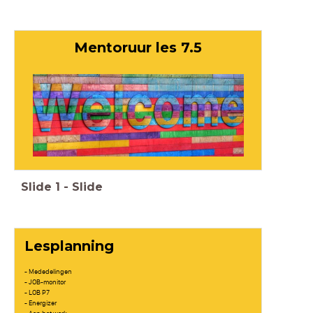
Mentoruur les 7.5
Slide
1
-
Slide
Lesplanning
- Mededelingen
- JOB-monitor
- LOB P7
- Energizer