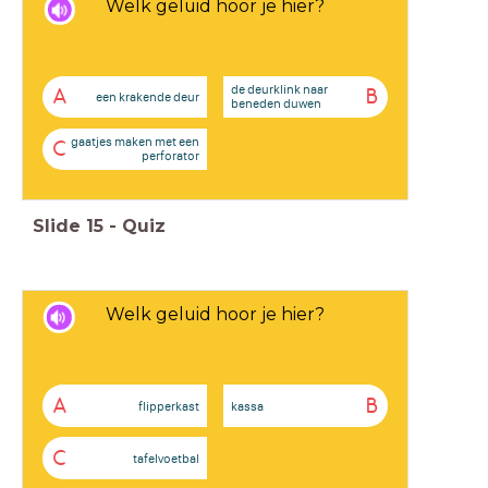
Welk geluid hoor je hier?
de deurklink naar
A
B
een krakende deur
beneden duwen
gaatjes maken met een
C
perforator
Slide
15
-
Quiz
Welk geluid hoor je hier?
A
B
flipperkast
kassa
C
tafelvoetbal