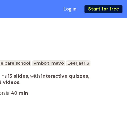
Log in
Start for free
elbare school
vmbo t, mavo
Leerjaar 3
ains
15 slides
,
with
interactive quizzes
,
2 videos
.
n is:
40
min