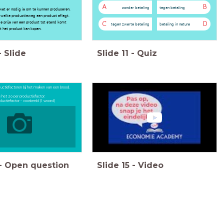
A
B
zonder betaling
tegen betaling
 wat er nodig is om te kunnen produceren.
 welke productieweg een product aflegt.
de prijs van een product tot stand komt
C
D
tegen zwarte betaling
betaling in natura
 het product kan kopen.
-
Slide
Slide
11
-
Quiz
ductiefactoren bij het maken van een brood.
 het zo per productiefactor:
uctiefactor - voorbeeld (1 woord)
-
Open question
Slide
15
-
Video