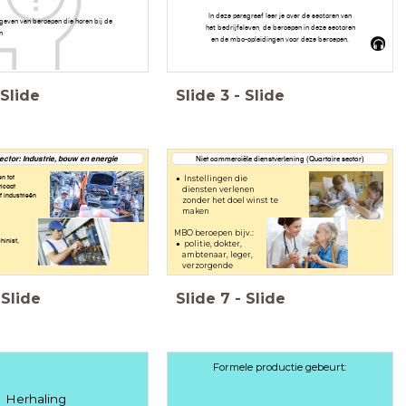
In deze paragraaf leer je over de sectoren van
geven van beroepen die horen bij de
het bedrijfsleven, de beroepen in deze sectoren
n
en de mbo-opleidingen voor deze beroepen.
Slide
Slide
3
-
Slide
ctor: Industrie, bouw en energie
Niet commerciële dienstverlening (Quartaire sector)
n tot
Instellingen die
ricaat
diensten verlenen
 industrieën
zonder het doel winst te
maken
MBO beroepen bijv.:
inist,
politie, dokter,
ambtenaar, leger,
verzorgende
Slide
Slide
7
-
Slide
Formele productie gebeurt:
Herhaling