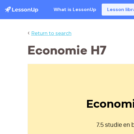
What is LessonUp
Lesson libr
‹
Return to search
Economie H7
Economi
7.5 studie en