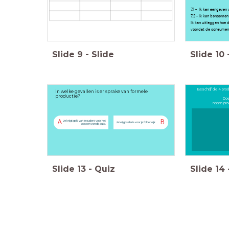
7.1 - Ik kan aangeven
7.2 - Ik kan benoemen
Ik kan uitleggen hoe 
voordat de consument
Slide
9
-
Slide
Slide
10
Beschrijf de 4 pro
In welke gevallen is er sprake van formele
productie?
Doe
naam prod
A
B
Je krijgt geld van je ouders voor het
Je krijgt salaris voor je folderwijk
wassen van de auto.
Slide
13
-
Quiz
Slide
14