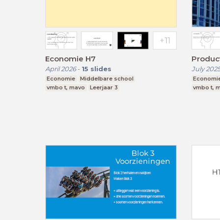
Economie H7
Produc
April 2026
-
15
slides
July 202
Economie
Middelbare school
Economi
vmbo t, mavo
Leerjaar 3
vmbo t, 