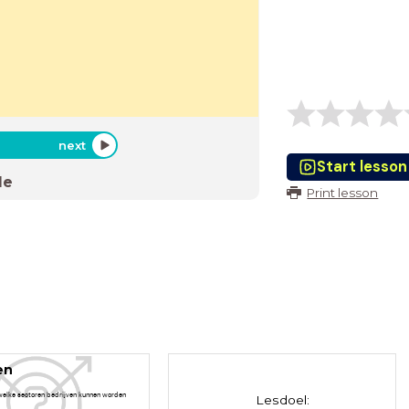
next
Start lesson
de
Print lesson
en
 welke sectoren bedrijven kunnen worden
Lesdoel: