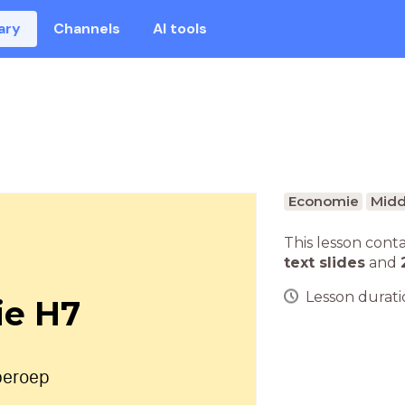
ary
Channels
AI tools
Economie
Midd
This lesson cont
text slides
and
Lesson duratio
e H7
 beroep