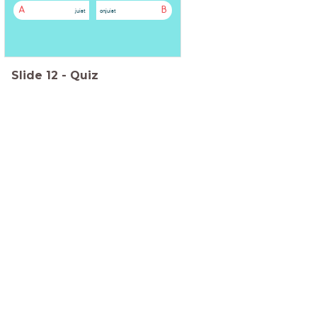
A
B
juist
onjuist
Slide
12
-
Quiz