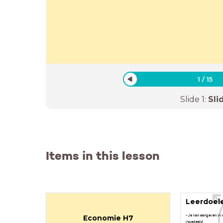
1
/
15
Slide
1
:
Sli
Items in this lesson
Leerdoel
- Je kan aangeven in
Economie H7
ingedeeld