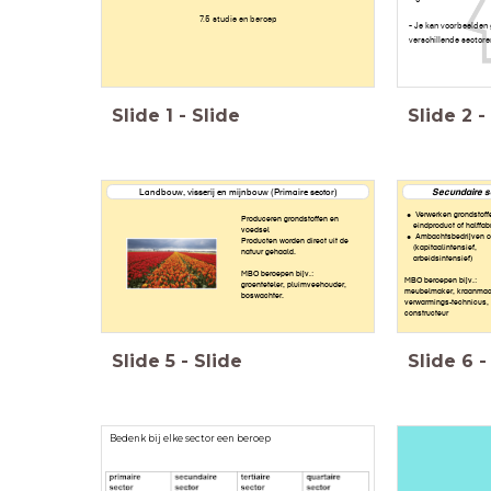
7.5 studie en beroep
- Je kan voorbeelden 
verschillende sectore
Slide
1
-
Slide
Slide
2
-
Landbouw, visserij en mijnbouw (Primaire sector)
Secundaire se
Verwerken grondstoffe
Produceren grondstoffen en
eindproduct of halffab
voedsel
Ambachtsbedrijven of
Producten worden direct uit de
(kapitaalintensief,
natuur gehaald.
arbeidsintensief)
MBO beroepen bijv.:
MBO beroepen bijv.:
groenteteler, pluimveehouder,
meubelmaker, kraanmach
boswachter.
verwarmings-technicus,
constructeur
Slide
5
-
Slide
Slide
6
-
Bedenk bij elke sector een beroep