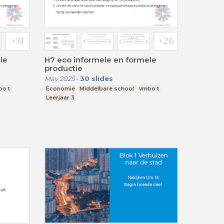
le
H7 eco informele en formele
productie
May 2025
-
30
slides
bo t
Economie
Middelbare school
vmbo t
Leerjaar 3