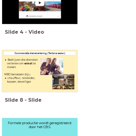
Slide
4
-
Video
Commerciële dienstverlening (Tertiaire sector)
Bedrijven die diensten
verlenen om
winst
te
maken
MBO beroepen bijv.:
chauffeur, reisleider,
kapper, beveiliger
Slide
8
-
Slide
Formele productie wordt geregistreerd
door het CBS