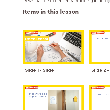
Download de docentenhandleiding in de bij
Items in this lesson
De tekenaar
Het ontwerp
Slide
1
-
Slide
Slide
2
-
Het ontwerp in de
En op papier
computer zetten!