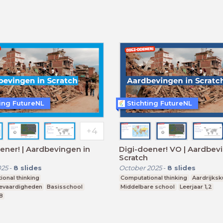
ting FutureNL
Stichting FutureNL
ener! | Aardbevingen in
Digi-doener! VO | Aardbev
Scratch
025
-
8
slides
October 2025
-
8
slides
onal thinking
Computational thinking
Aardrijks
ievaardigheden
Basisschool
Middelbare school
Leerjaar 1,2
8