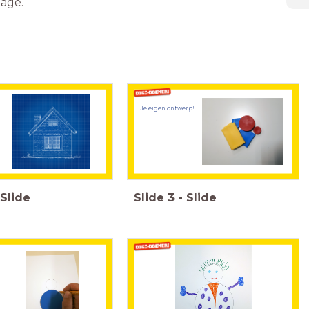
lage.
Je eigen ontwerp!
Slide
Slide
3
-
Slide