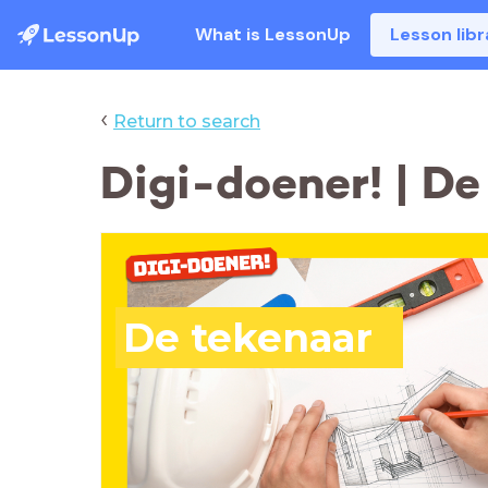
What is LessonUp
Lesson libr
‹
Return to search
Digi-doener! | De
De tekenaar