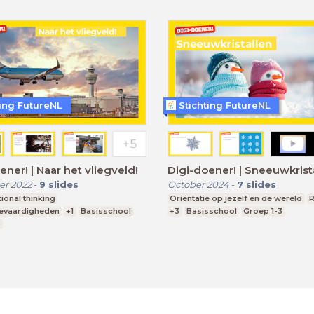
ting FutureNL
Stichting FutureNL
ener! | Naar het vliegveld!
Digi-doener! | Sneeuwkrist
r 2022
-
9
slides
October 2024
-
7
slides
onal thinking
Oriëntatie op jezelf en de wereld
ievaardigheden
+1
Basisschool
+3
Basisschool
Groep 1-3
3