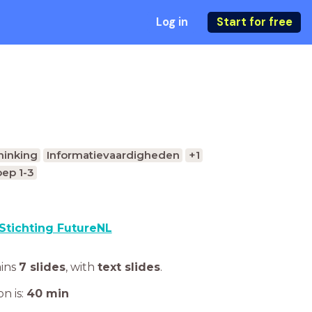
Log in
Start for free
hinking
Informatievaardigheden
+1
ep 1-3
Stichting FutureNL
ains
7 slides
,
with
text slides
.
n is:
40
min