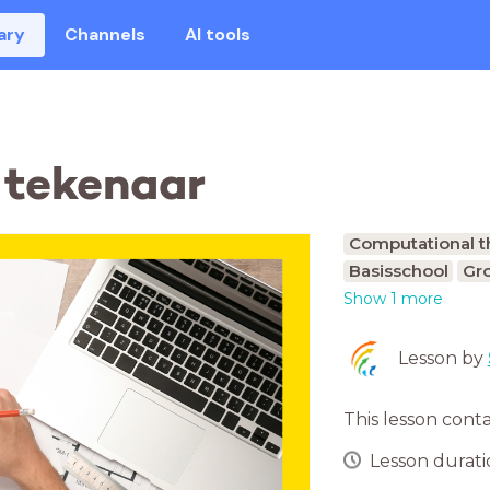
ary
Channels
AI tools
 tekenaar
Computational t
Basisschool
Gro
Show 1 more
Lesson by
This lesson cont
Lesson duratio