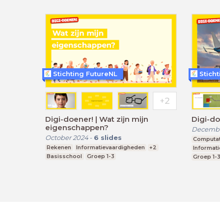
Stichting FutureNL
Stich
Digi-doener! | Wat zijn mijn
Digi-do
eigenschappen?
Decembe
October 2024
-
6
slides
Computati
Rekenen
Informatievaardigheden
+2
Informat
Basisschool
Groep 1-3
Groep 1-