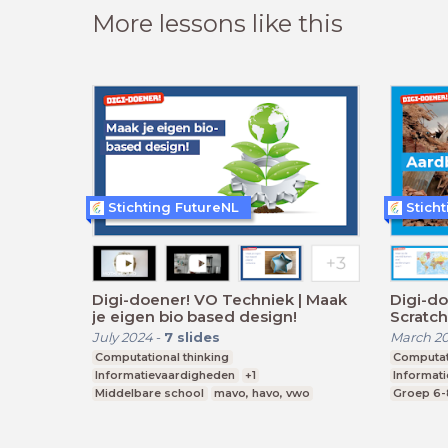
More lessons like this
Stichting FutureNL
Stich
Digi-doener! VO Techniek | Maak
Digi-do
je eigen bio based design!
Scratch
July 2024
-
7
slides
March 2
Computational thinking
Computati
Informatievaardigheden
+1
Informat
Middelbare school
mavo, havo, vwo
Groep 6-
Leerjaar 1,2