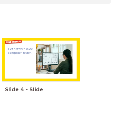
Het ontwerp in de
computer zetten!
Slide
4
-
Slide