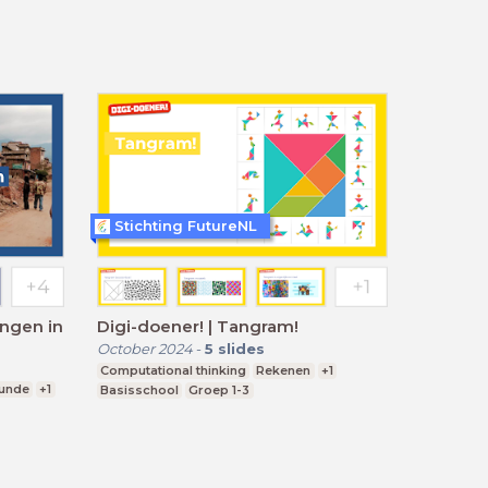
Stichting FutureNL
ingen in
Digi-doener! | Tangram!
October 2024
-
5
slides
Computational thinking
Rekenen
+1
kunde
+1
Basisschool
Groep 1-3