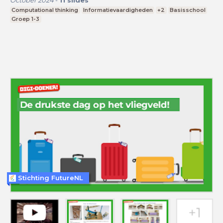
October 2024
-
11
slides
Computational thinking
Informatievaardigheden
+2
Basisschool
Groep 1-3
Stichting FutureNL