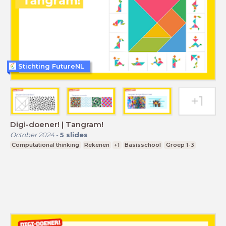
Stichting FutureNL
Digi-doener! | Tangram!
October 2024
-
5
slides
Computational thinking
Rekenen
+1
Basisschool
Groep 1-3