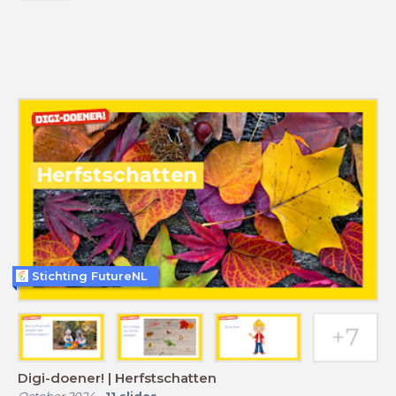
Stichting FutureNL
Digi-doener! | Herfstschatten