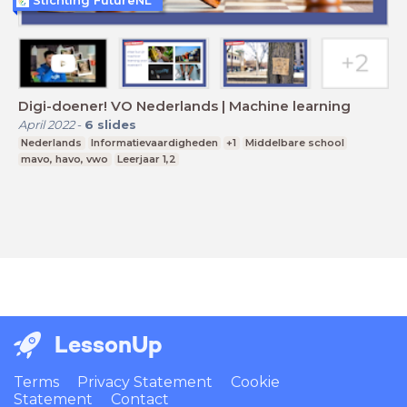
Stichting FutureNL
Digi-doener! VO Nederlands | Machine learning
April 2022
-
6
slides
Nederlands
Informatievaardigheden
+1
Middelbare school
mavo, havo, vwo
Leerjaar 1,2
LessonUp
Terms
Privacy Statement
Cookie
Statement
Contact