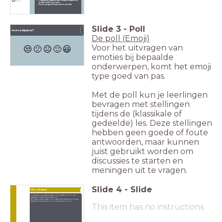
Oefenen je samen in het onderzoeken hoe
je elkaar wilt begroeten,
leer je aangeven wat je wel en niet wilt.
Slide
3
-
Poll
Hoe voel je je nu?
3
De poll (Emoji)
Voor het uitvragen van
😒
🙁
😐
🙂
😃
emoties bij bepaalde
onderwerpen, komt het emoji
type goed van pas.
Met de poll kun je leerlingen
bevragen met stellingen
tijdens de (klassikale of
gedeelde) les. Deze stellingen
hebben geen goede of foute
antwoorden, maar kunnen
juist gebruikt worden om
discussies te starten en
meningen uit te vragen.
Slide
4
-
Slide
Het zebrapad
4
Ga tegenover elkaar staan. Zorg dat er zo'n zes
stappen ruimte tussen jullie in is.
We gaan straks stap voor stap naar elkaar toe lopen.
Spreek af wie persoon 1 en wie persoon 2 is.
This item has no instructions