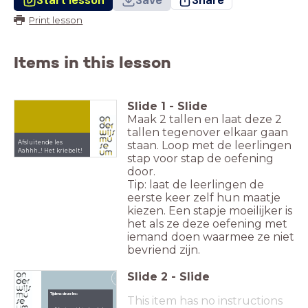
Start lesson
Save
Share
Print lesson
Items in this lesson
Slide
1
-
Slide
Maak 2 tallen en laat deze 2
tallen tegenover elkaar gaan
staan. Loop met de leerlingen
Afsluitende les
Aahhh..! Het kriebelt!
stap voor stap de oefening
door.
Tip: laat de leerlingen de
eerste keer zelf hun maatje
kiezen. Een stapje moeilijker is
het als ze deze oefening met
iemand doen waarmee ze niet
bevriend zijn.
Slide
2
-
Slide
2
Tijdens deze les:
This item has no instructions