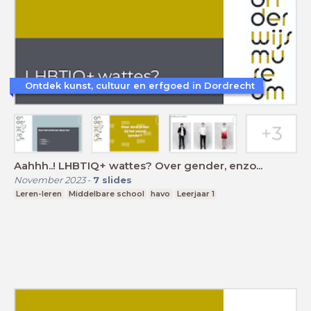
Ontdek kunst, cultuur en erfgoed in Dordrecht
Aahhh..! LHBTIQ+ wattes? Over gender, enzo...
November 2023
-
7
slides
Leren-leren
Middelbare school
havo
Leerjaar 1