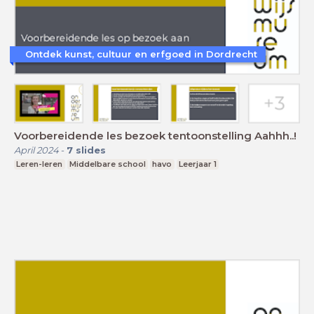
Ontdek kunst, cultuur en erfgoed in Dordrecht
Voorbereidende les bezoek tentoonstelling Aahhh..!
April 2024
-
7
slides
Leren-leren
Middelbare school
havo
Leerjaar 1