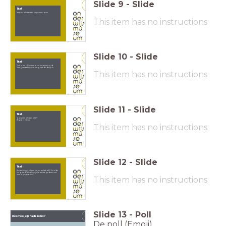
Slide
9
-
Slide
9
Titel
Stap nu allebei één stap naar voren.
This item has no instructions
Slide
10
-
Slide
10
Titel
Persoon 1: Denk na over het antwoord.
Vraag verder als iets nog niet duidelijk is.
This item has no instructions
Slide
11
-
Slide
11
Titel
Zijn jullie allebei oké?
Begroet elkaar.
This item has no instructions
Slide
12
-
Slide
12
Titel
Bespreek met elkaar: hoe voelde dit? Voelde
het goed? Hebben jullie beide gedaan wat
was afgesproken?
This item has no instructions
Slide
13
-
Poll
Hoe voel je je na deze les?
13
De poll (Emoji)