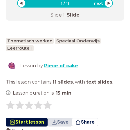
1
/
11
next
Slide
1
:
Slide
Thematisch werken
Speciaal Onderwijs
Leerroute 1
Lesson by
Piece of cake
This lesson contains
11 slides
,
with
text slides
.
Lesson duration is:
15
min
Start lesson
Save
Share