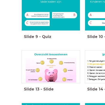
Vaste kosten zijn
Kinderen na
Het gevolg van
Noodzakelijk. Het te
A
B
A
onverwachte
betalen bedrag varieert.
gebeurtenissen.
Onvermijdelijk, regelmatig
C
C
Occ
terugkerend en verplicht .
Slide
9
-
Quiz
Slide
10
Overzicht bouwstenen
I
1. Het gezinsbudget (
2. Het gezinsbudget 
3. Waarom sparen
4. Sparen: de spaarr
5. Sparen: de termijn
6. Beleggen: aandele
7. Beleggen: Obligati
Slide
13
-
Slide
Slide
14