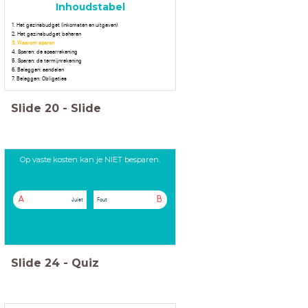
Inhoudstabel
1. Het gezinsbudget (inkomsten en uitgaven)
2. Het gezinsbudget beheren
3. Waarom sparen
4. Sparen: de spaarrekening
5. Sparen: de termijnrekening
6. Beleggen: aandelen
7. Beleggen: Obligaties
Slide
20
-
Slide
Op vaste kosten kan je NIET besparen.
A
B
Juist
Fout
Slide
24
-
Quiz