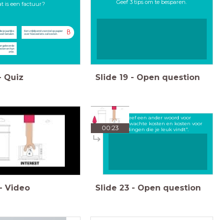
Geef 3 tips om te besparen.
t is een factuur?
B
 je jaarlijks
Een vrijblijvend voorstel op papier
oet betalen.
over hoeveel iets zal kosten.
an geleverde
nsten en hun
prijs.
-
Quiz
Slide
19
-
Open question
Geef een ander woord voor
"onverwachte kosten en kosten voor
00:23
dingen die je leuk vindt".
-
Video
Slide
23
-
Open question