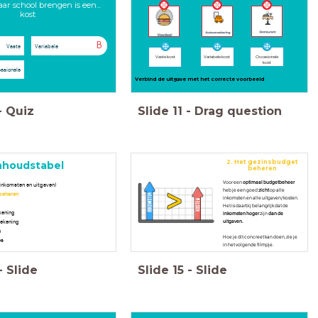
ar school brengen is een...
kost
B
Vaste
Variabele
Vaste kost
Variabele kost
Occasionele
kost
asionele
Verbind de uitgave met het correcte voorbeeld
-
Quiz
Slide
11
-
Drag question
2. Het gezinsbudget
nhoudstabel
beheren
Voor een
optimaal budgetbeheer
inkomsten en uitgaven)
heb je een goed
zicht
op alle
beheren
inkomsten en alle uitgaven/ kosten.
Het is daarbij belangrijk dat de
ekening
inkomsten hoger
zijn
dan de
rekening
uitgaven.
n
Hoe je dit concreet kan doen, zie je
es
in het volgende filmpje.
-
Slide
Slide
15
-
Slide