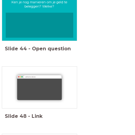
Ken je nog manieren om je geld te
beleggen? Welke?
Slide
44
-
Open question
safeonweb.be
Slide
48
-
Link