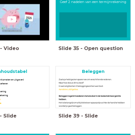
Geef 2 nadelen van een termijnrekening
-
Video
Slide
35
-
Open question
nhoudstabel
Beleggen
inkomsten en uitgaven)
Zoals je hebt gezien sparen we om verschillende redenen.
Maar hoe doe je dit nu best?
beheren
In wat volgt komen 2 beleggingsvormen aan bod:
Aandelen, obligaties.
ekening
rekening
Beleggen is geld investeren met als doel in de toekomst meer geld te
n
hebben.
Het is belangrijk om altijd éérst een spaarpotje achter de hand te hebben
es
voordat je gaat beleggen.
-
Slide
Slide
39
-
Slide