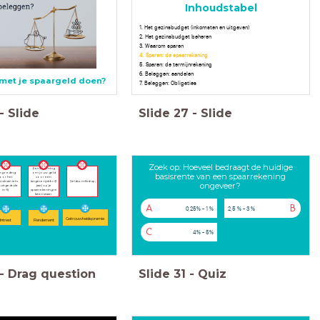
Inhoudstabel
1. Het gezinsbudget (inkomsten en uitgaven)
2. Het gezinsbudget beheren
3. Waarom sparen
4. Sparen: de spaarrekening
5. Sparen: de termijnrekening
6. Beleggen: aandelen
 met je spaargeld doen?
7. Beleggen: Obligaties
-
Slide
Slide
27
-
Slide
Zoek op: Hoeveel bedraagt de huidige
Een beloning
rgoeding
om jouw geld
basisrente van een spaarrekening
oor het
voor een
uik van iets
langere tijd<br>(1
Geldsom&nbsp;
ongeveer?
k uitgedrukt
jaar) op je
in %)
spaarrekening te
laten staan.
A
B
0,25% - 1 %
2,5 % - 3 %
Getrouwheidspremie
Intrest
Rendement
C
4% - 5%
-
Drag question
Slide
31
-
Quiz