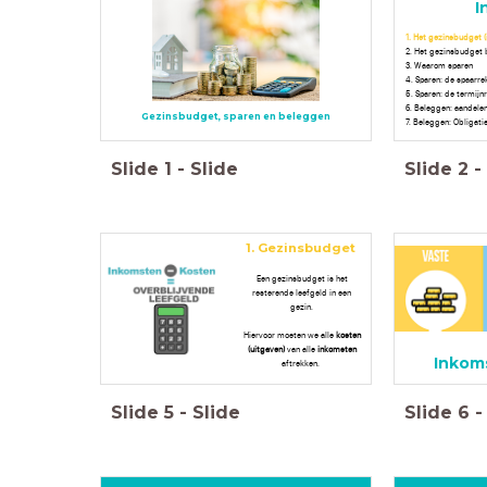
I
1. Het gezinsbudget (
2. Het gezinsbudget 
3. Waarom sparen
4. Sparen: de spaarr
5. Sparen: de termijn
6. Beleggen: aandele
Gezinsbudget, sparen en beleggen
7. Beleggen: Obligati
Slide
1
-
Slide
Slide
2
-
1. Gezinsbudget
Een gezinsbudget is het
resterende leefgeld in een
gezin.
Hiervoor moeten we alle
koste
n
(uitgaven)
van alle
inkomsten
Inkom
aftrekken.
Slide
5
-
Slide
Slide
6
-