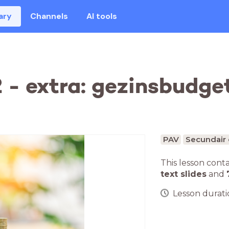
ary
Channels
AI tools
 - extra: gezinsbudget
PAV
Secundair 
This lesson cont
text slides
and
Lesson duratio