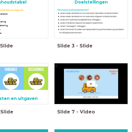
nhoudstabel
Doelstellingen
inkomsten en uitgaven)
Wat moet je na dit leerpad kunnen?
Je kan vaste, variabele en occasionele inkomsten onderscheiden.
beheren
Je kan vaste, variabele en occasionele uitgaven onderscheiden.
Je kan een optimaal budgetbeheer uitleggen.
ekening
Je kan 3 redenen waarom we sparen opsommen.
rekening
Je kan "beleggen" uitleggen.
n
Je kan het verschil tussen een spaarrekening, termijnrekening, aandelen
en obligaties benoemen.
es
Slide
Slide
3
-
Slide
0
sten en uitgaven
Slide
Slide
7
-
Video