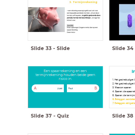
5. Termijnrekening
= een rekening waarop je geld vast zet voor
een bepaalde peridode (termijn). Je kan deze
termijn zelf bepalen.
Je geld is gedurende deze
periode/ termijn niet beschikbaar
. Je krijgt hier
intrest voor.
Voordeel:
Meer opbrengst (hogere rente) dan op een
spaarrekening.
Geen risico
Slide
33
-
Slide
Slide
34
Een spaarrekening en een
I
termijnrekening houden beide geen
risico in.
1. Het gezinsbudget (
2. Het gezinsbudget 
3. Waarom sparen
A
B
Juist
Fout
4. Sparen: de spaarr
5. Sparen: de termijn
6. Beleggen: aandele
7. Beleggen: obligati
Slide
37
-
Quiz
Slide
38