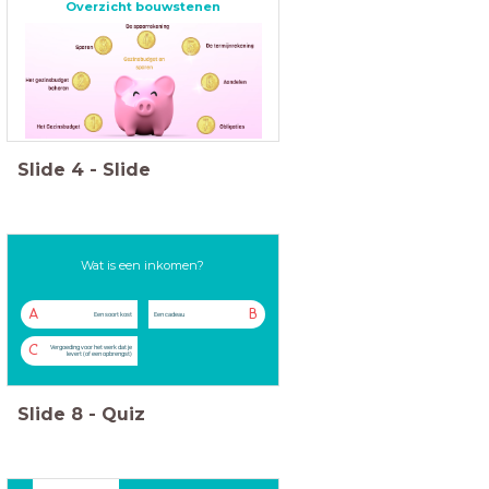
Overzicht bouwstenen
Slide
4
-
Slide
Wat is een inkomen?
A
B
Een soort kost
Een cadeau
C
Vergoeding voor het werk dat je
levert (of een opbrengst)
Slide
8
-
Quiz