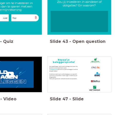
Zou jij investeren in aandelen of
iliger om te investeren in
obligaties? En waarom?
 dan te sparen met een
ermijnrekening
B
Juist
Fout
-
Quiz
Slide
43
-
Open question
Bepaal je
beleggersprofiel
Voor je gaat beleggen, moet je jezelf als belegger leren kennen. Pas
dan kan je weloverwogen keuzes maken.
Je
beleggersprofiel
geeft weer wie je bent als belegger en vormt een
belangrijk startpunt.
De bank kan je advies geven welke beleggingen voor je geschikt
zijn en hoe je ze kan beheren. Daarom vragen ze steeds naar jouw
beleggersprofiel.
Indien je dit nog niet weet, zal de bank dit samen met jou bepalen.
-
Video
Slide
47
-
Slide