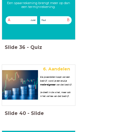
Een spaarrekening brengt meer op dan
een termijnrekening.
A
B
Juist
Fout
Slide
36
-
Quiz
6. Aandelen
Als je aandelen koopt van een
bedrijf, word je een stukje
mede-eigenaar
van dat bedrijf.
Je deelt in de winst, maar ook
in het verlies van dat bedrijf.
Slide
40
-
Slide