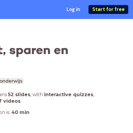
Log in
Start for free
, sparen en
onderwijs
ains
52 slides
,
with
interactive quizzes
,
7 videos
.
n is:
40
min