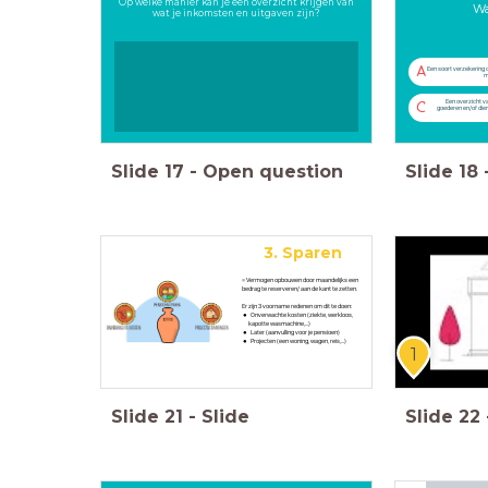
Op welke manier kan je een overzicht krijgen van
Wa
wat je inkomsten en uitgaven zijn?
A
Een soort verzekering die
m
Een overzicht v
C
goederen en/of die
Slide
17
-
Open question
Slide
18
3. Sparen
= Vermogen opbouwen door maandelijks een
bedrag te reserveren/ aan de kant te zetten.
Er zijn 3 voorname redenen om dit te doen:
Onverwachte kosten (ziekte, werkloos,
kapotte wasmachine,...)
Later (aanvulling voor je pensioen)
Projecten (een woning, wagen, reis,...)
1
Slide
21
-
Slide
Slide
22