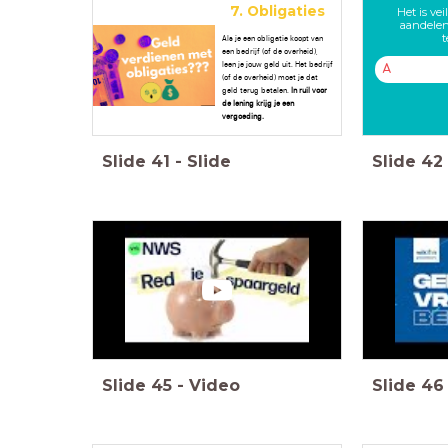
7. Obligaties
Het is ve
aandelen
t
Als je een obligatie koopt van
een bedrijf (of de overheid),
leen je jouw geld uit. Het bedrijf
A
(of de overheid) moet je dat
geld terug betalen.
In ruil voor
de lening krijg je een
vergoeding.
Slide
41
-
Slide
Slide
42
Slide
45
-
Video
Slide
46