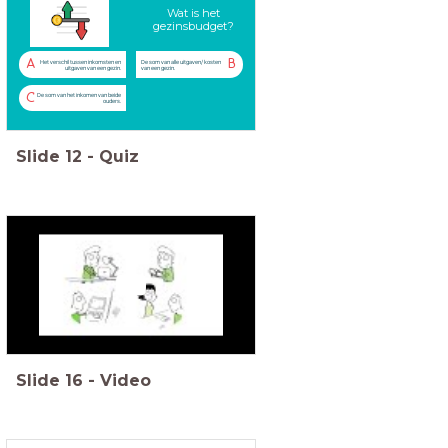
Wat is het
gezinsbudget?
A
B
Het verschil tussen inkomsten en
De som van alle uitgaven/ kosten
uitgaven van een gezin.
van een gezin.
C
De som van het inkomen van beide
ouders.
Slide
12
-
Quiz
Slide
16
-
Video