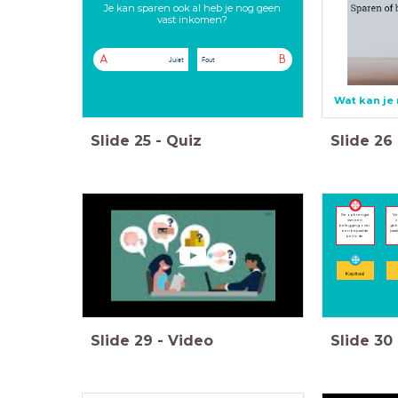
Je kan sparen ook al heb je nog geen
vast inkomen?
A
B
Juist
Fout
Wat kan je
Slide
25
-
Quiz
Slide
26
De opbrengst
Ve
van een
v
belegging over
gebr
een bepaalde
(vaa
periode.
Kapitaal
Slide
29
-
Video
Slide
30