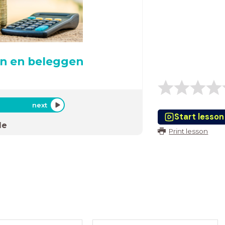
en en beleggen
next
Start lesson
de
Print lesson