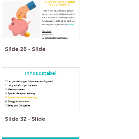
4. De spaarrekening
(spaarboekje)
= een rekening , waarop je geld zet
dat je niet onmiddellijk nodig hebt.
In ruil voor het in bewaring mogen
houden van je geld, zal de bank jou
een vergoeding betalen (=
intrest)
.
Voordeel:
Geen risico
Je geld is altijd beschikbaar
Slide
28
-
Slide
Inhoudstabel
1. Het gezinsbudget (inkomsten en uitgaven)
2. Het gezinsbudget beheren
3. Waarom sparen
4. Sparen: de spaarrekening
5. Sparen: de termijnrekening
6. Beleggen: aandelen
7. Beleggen: Obligaties
Slide
32
-
Slide