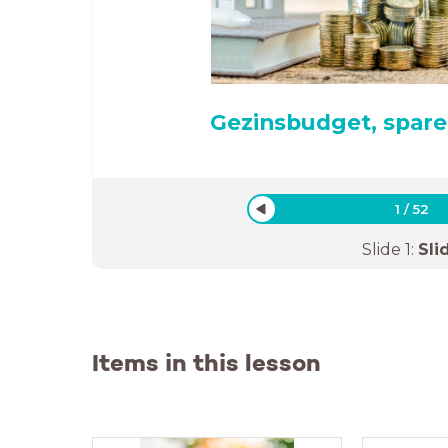
Gezinsbudget, spar
1
/
52
Slide
1
:
Sli
Items in this lesson