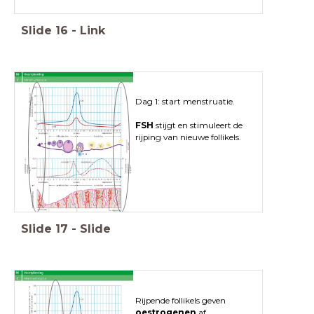
Slide
16
-
Link
Dag 1: start menstruatie.
FSH
stijgt en stimuleert de
rijping van nieuwe follikels.
Slide
17
-
Slide
Rijpende follikels geven
oestrogenen
af.