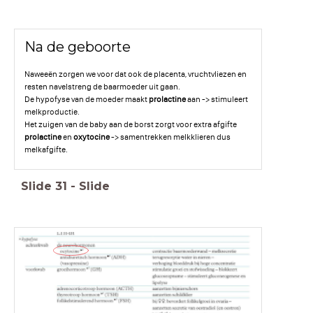
Na de geboorte
Naweeën zorgen we voor dat ook de placenta, vruchtvliezen en
resten navelstreng de baarmoeder uit gaan.
De hypofyse van de moeder maakt
prolactine
aan -> stimuleert
melkproductie.
Het zuigen van de baby aan de borst zorgt voor extra afgifte
prolactine
en
oxytocine
-> samentrekken melkklieren dus
melkafgifte.
Slide
31
-
Slide