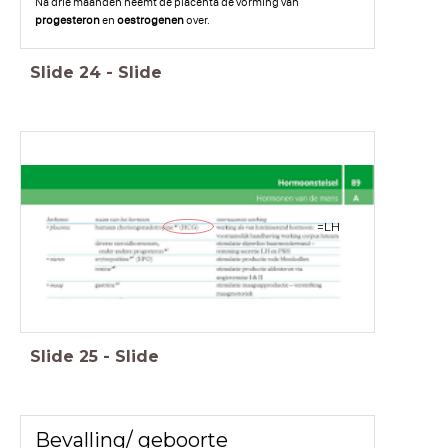
Na drie maanden neemt de placenta de vorming van
progesteron
en
oestrogenen
over.
Slide
24
-
Slide
=LH
Slide
25
-
Slide
Bevalling/ geboorte