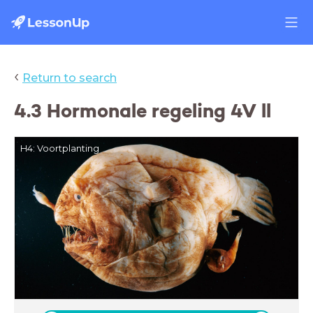
‹
Return to search
4.3 Hormonale regeling 4V ll
H4: Voortplanting