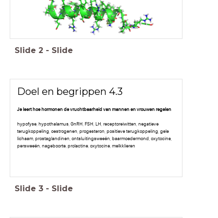
Slide
2
-
Slide
Doel en begrippen 4.3
Je leert hoe hormonen de vruchtbaarheid van mannen en vrouwen regelen
hypofyse, hypothalamus, GnRH, FSH, LH, receptoreiwitten, negatieve
terugkoppeling, oestrogenen, progesteron, positieve terugkoppeling, gele
lichaam, prostaglandinen, ontsluitingsweeën, baarmoedermond, oxytocine,
persweeën, nageboorte, prolactine, oxytocine, melkklieren
Slide
3
-
Slide