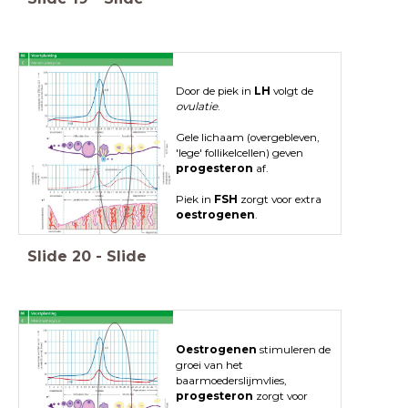
Door de piek in
LH
volgt de
ovulatie
.
Gele lichaam (overgebleven,
'lege' follikelcellen) geven
progesteron
af.
Piek in
FSH
zorgt voor extra
oestrogenen
.
Slide
20
-
Slide
Oestrogenen
stimuleren de
groei van het
baarmoederslijmvlies,
progesteron
zorgt voor