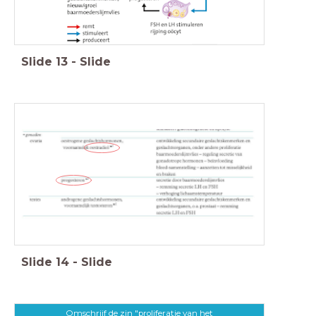
Slide
13
-
Slide
Slide
14
-
Slide
Omschrijf de zin "proliferatie van het