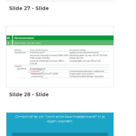
Slide
27
-
Slide
Slide
28
-
Slide
Omschrijf de zin "contractie baarmoederwand" in je
eigen woorden