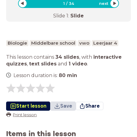
1
/
34
next
Slide
1
:
Slide
Biologie
Middelbare school
vwo
Leerjaar 4
This lesson contains
34 slides
,
with
interactive
quizzes
,
text slides
and
1 video
.
Lesson duration is:
80
min
Start lesson
Save
Share
Print lesson
Items in this lesson