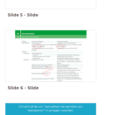
Slide
5
-
Slide
Slide
6
-
Slide
Omschrijf de zin "aanzetten tot secretie van
testosteron" in je eigen woorden