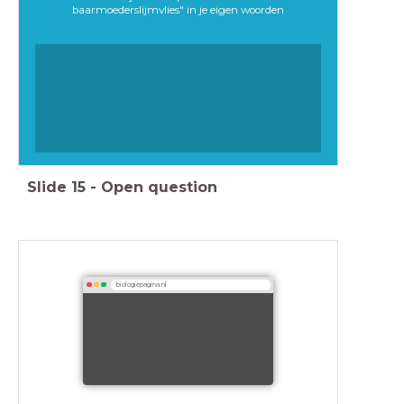
baarmoederslijmvlies" in je eigen woorden
Slide
15
-
Open question
biologiepagina.nl