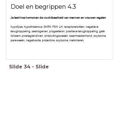
Doel en begrippen 4.3
Je leert hoe hormonen de vruchtbaarheid van mannen en vrouwen regelen
hypofyse, hypothalamus, GnRH, FSH, LH, receptoreiwitten, negatieve
terugkoppeling, oestrogenen, progesteron, positieve terugkoppeling, gele
lichaam, prostaglandinen, ontsluitingsweeën, baarmoedermond, oxytocine,
persweeën, nageboorte, prolactine, oxytocine, melkklieren
Slide
34
-
Slide