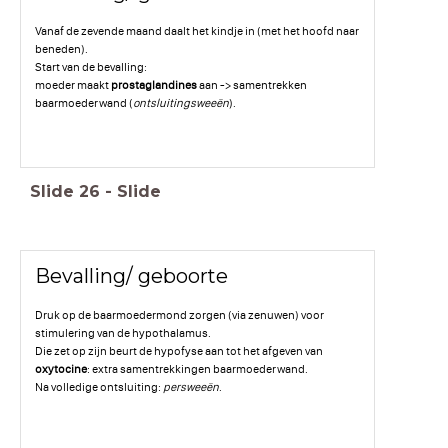
Vanaf de zevende maand daalt het kindje in (met het hoofd naar
beneden).
Start van de bevalling:
moeder maakt
prostaglandines
aan -> samentrekken
baarmoederwand (
ontsluitingsweeën
).
Slide
26
-
Slide
Bevalling/ geboorte
Druk op de baarmoedermond zorgen (via zenuwen) voor
stimulering van de hypothalamus.
Die zet op zijn beurt de hypofyse aan tot het afgeven van
oxytocine
: extra samentrekkingen baarmoederwand.
Na volledige ontsluiting:
persweeën
.