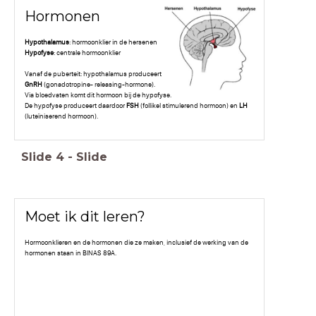
Hormonen
Hypothalamus
: hormoonklier in de hersenen
Hypofyse
: centrale hormoonklier
Vanaf de puberteit: hypothalamus produceert
GnRH
(gonadotropine- releasing-hormone).
Via bloedvaten komt dit hormoon bij de hypofyse.
De hypofyse produceert daardoor
FSH
(follikel stimulerend hormoon) en
LH
(luteïniserend hormoon).
Slide
4
-
Slide
Moet ik dit leren?
Hormoonklieren en de hormonen die ze maken, inclusief de werking van de
hormonen staan in BINAS 89A.