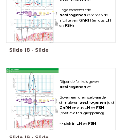
Lage concentratie
oestrogenen
remmen de
afgifte van
GnRH
(en dus
LH
en
FSH
)
Slide
18
-
Slide
Rijpende follikels geven
oestrogenen
af.
Boven een drempelwaarde
stimuleren
oestrogenen
juist
GnRH
en dus
LH
en
FSH
(positieve terugkoppeling)
-> piek in
LH
en
FSH
Slide
19
-
Slide