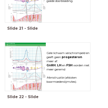
goede doorbloeding.
Slide
21
-
Slide
Gele lichaam verschrompeld en
geeft geen
progesteron
meer af:
GnRH
,
LH
en
FSH
worden niet
meer geremd
Menstruatie
(afstoten
baarmoederslijmvlies).
Slide
22
-
Slide