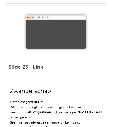
biologiepagina.nl
Slide
23
-
Link
Zwangerschap
Trofoblast geeft
HCG
af.
Dit hormoon zorgt er voor dat het gele lichaam niet
verschrompelt.
Progesteron
blijft aanwezig en
GnRH
,
LH
en
FSH
blijven geremd.
Geen menstruatie en geen nieuwe follikelrijping.