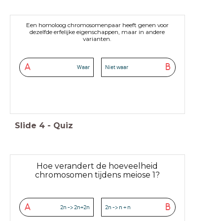
Een homoloog chromosomenpaar heeft genen voor
dezelfde erfelijke eigenschappen, maar in andere
varianten.
A
B
Waar
Niet waar
Slide
4
-
Quiz
Hoe verandert de hoeveelheid
chromosomen tijdens meiose 1?
A
B
2n -> 2n+2n
2n -> n + n