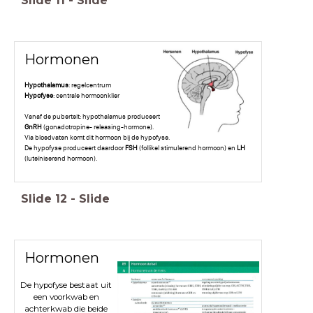
Slide
11
-
Slide
Hormonen
Hypothalamus
: regelcentrum
Hypofyse
: centrale hormoonklier
Vanaf de puberteit: hypothalamus produceert
GnRH
(gonadotropine- releasing-hormone).
Via bloedvaten komt dit hormoon bij de hypofyse.
De hypofyse produceert daardoor
FSH
(follikel stimulerend hormoon) en
LH
(luteïniserend hormoon).
Slide
12
-
Slide
Hormonen
De hypofyse bestaat uit
een voorkwab en
achterkwab die beide