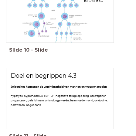
BINAS 86D
Slide
10
-
Slide
Doel en begrippen 4.3
Je leert hoe hormonen de vruchtbaarheid van mannen en vrouwen regelen
hypofyse, hypothalamus, FSH, LH, negatieve terugkoppeling, oestrogenen,
progesteron, gele lichaam, ontsluitingsweeën, baarmoedermond, oxytocine,
persweeën, nageboorte