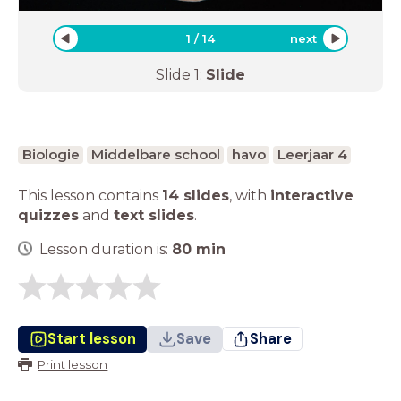
1
/
14
next
Slide
1
:
Slide
Biologie
Middelbare school
havo
Leerjaar 4
This lesson contains
14 slides
,
with
interactive
quizzes
and
text slides
.
Lesson duration is:
80
min
Start lesson
Save
Share
Print lesson