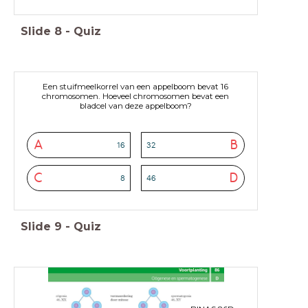
Slide
8
-
Quiz
Een stuifmeelkorrel van een appelboom bevat 16
chromosomen. Hoeveel chromosomen bevat een
bladcel van deze appelboom?
A
B
16
32
C
D
8
46
Slide
9
-
Quiz