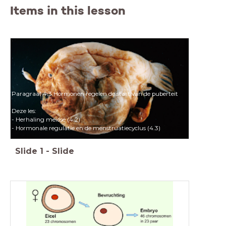
Items in this lesson
Paragraaf 4.3 Hormonen regelen de start van de puberteit
Deze les:
- Herhaling meiose (4.2)
- Hormonale regulatie en de menstruatiecyclus (4.3)
Slide
1
-
Slide