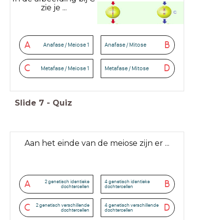
zie je ...
A
B
Anafase / Meiose 1
Anafase / Mitose
C
D
Metafase / Meiose 1
Metafase / Mitose
Slide
7
-
Quiz
Aan het einde van de meiose zijn er ...
2 genetisch identieke
4 genetisch identieke
A
B
dochtercellen
dochtercellen
2 genetisch verschillende
4 genetisch verschillende
C
D
dochtercellen
dochtercellen