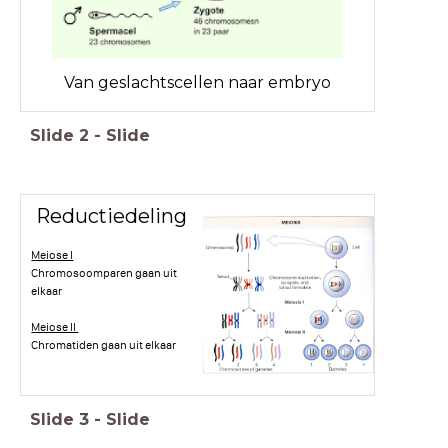
Van geslachtscellen naar embryo
Slide
2
-
Slide
Reductiedeling
Meiose I
Chromosoomparen gaan uit
elkaar
Meiose II
Chromatiden gaan uit elkaar
Slide
3
-
Slide