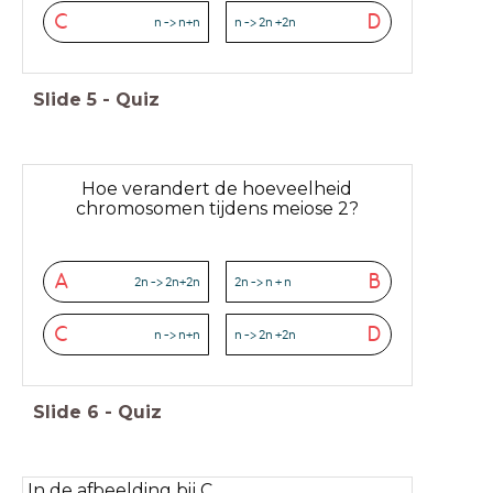
C
D
n -> n+n
n -> 2n +2n
Slide
5
-
Quiz
Hoe verandert de hoeveelheid
chromosomen tijdens meiose 2?
A
B
2n -> 2n+2n
2n -> n + n
C
D
n -> n+n
n -> 2n +2n
Slide
6
-
Quiz
In de afbeelding bij C