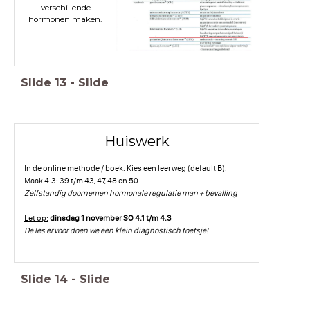
verschillende
hormonen maken.
Slide
13
-
Slide
Huiswerk
In de online methode / boek. Kies een leerweg (default B).
Maak 4.3: 39 t/m 43, 47, 48 en 50
Zelfstandig doornemen hormonale regulatie man + bevalling
Let op:
dinsdag 1 november SO 4.1 t/m 4.3
De les ervoor doen we een klein diagnostisch toetsje!
Slide
14
-
Slide