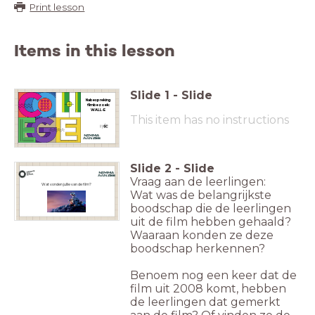
Print lesson
Items in this lesson
Slide
1
-
Slide
Nabespreking
filmbezoek:
WALL-E
This item has no instructions
Slide
2
-
Slide
Vraag aan de leerlingen:
Wat vonden jullie van de film?
Wat was de belangrijkste
boodschap die de leerlingen
uit de film hebben gehaald?
Waaraan konden ze deze
boodschap herkennen?
Benoem nog een keer dat de
film uit 2008 komt, hebben
de leerlingen dat gemerkt