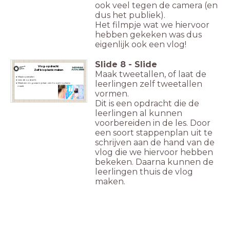
ook veel tegen de camera (en
dus het publiek).
Het filmpje wat we hiervoor
hebben gekeken was dus
eigenlijk ook een vlog!
Slide
8
-
Slide
Vlog-opdracht:
Zelf bioplastic maken
Maak tweetallen, of laat de
Maak tweetallen
Lees de opdracht
leerlingen zelf tweetallen
Maak een vlog waarin je laat zien hoe je bioplastic
maakt
vormen.
Dit is een opdracht die de
leerlingen al kunnen
voorbereiden in de les. Door
een soort stappenplan uit te
schrijven aan de hand van de
vlog die we hiervoor hebben
bekeken. Daarna kunnen de
leerlingen thuis de vlog
maken.