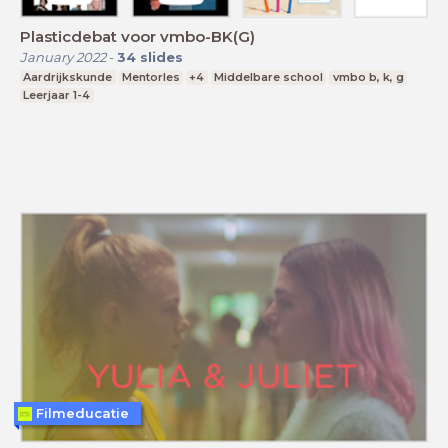
Plasticdebat voor vmbo-BK(G)
January 2022
-
34
slides
Aardrijkskunde
Mentorles
+4
Middelbare school
vmbo b, k, g
Leerjaar 1-4
Filmeducatie