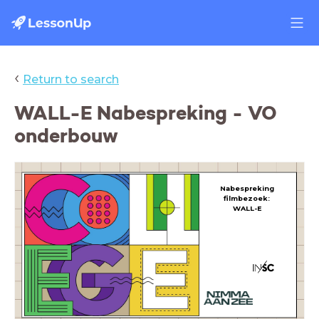
‹
Return to search
WALL-E Nabespreking - VO
onderbouw
Nabespreking
filmbezoek:
WALL-E