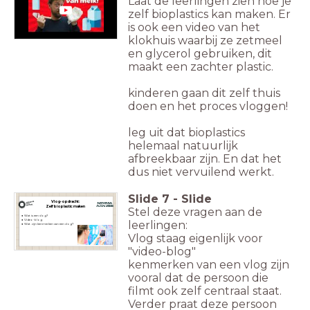
Laat de leerlingen zien hoe je
zelf bioplastics kan maken. Er
is ook een video van het
klokhuis waarbij ze zetmeel
en glycerol gebruiken, dit
maakt een zachter plastic.
kinderen gaan dit zelf thuis
doen en het proces vloggen!
leg uit dat bioplastics
helemaal natuurlijk
afbreekbaar zijn. En dat het
dus niet vervuilend werkt.
Slide
7
-
Slide
Vlog-opdracht:
Zelf bioplastic maken
Stel deze vragen aan de
Wat is een vlog?
Video-blog
leerlingen:
Wat zijn kenmerken van een vlog?
Vlog staag eigenlijk voor
"video-blog"
kenmerken van een vlog zijn
vooral dat de persoon die
filmt ook zelf centraal staat.
Verder praat deze persoon