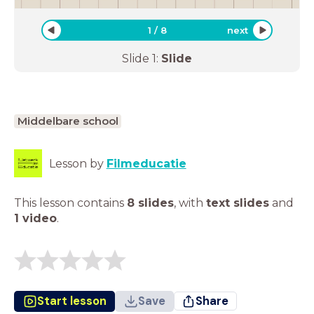
1
/
8
next
Slide
1
:
Slide
Middelbare school
Lesson by
Filmeducatie
This lesson contains
8 slides
,
with
text slides
and
1 video
.
Start lesson
Save
Share