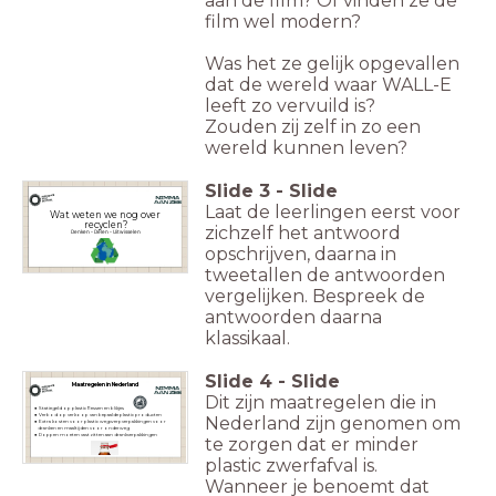
aan de film? Of vinden ze de
film wel modern?
Was het ze gelijk opgevallen
dat de wereld waar WALL-E
leeft zo vervuild is?
Zouden zij zelf in zo een
wereld kunnen leven?
Slide
3
-
Slide
Laat de leerlingen eerst voor
Wat weten we nog over
recyclen?
zichzelf het antwoord
Denken - Delen - Uitwisselen
opschrijven, daarna in
tweetallen de antwoorden
vergelijken. Bespreek de
antwoorden daarna
klassikaal.
Slide
4
-
Slide
Maatregelen in Nederland
Dit zijn maatregelen die in
Statiegeld op plastic flessen en blikjes
Verbod op verkoop van bepaalde plastic producten
Nederland zijn genomen om
Extra kosten voor plastic wegwerpverpakkingen voor
dranken en maaltijden voor onderweg
Doppen moeten vastzitten aan drankverpakkingen
te zorgen dat er minder
plastic zwerfafval is.
Wanneer je benoemt dat