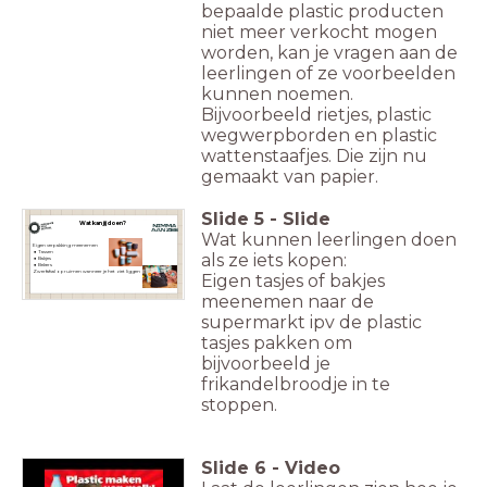
bepaalde plastic producten
niet meer verkocht mogen
worden, kan je vragen aan de
leerlingen of ze voorbeelden
kunnen noemen.
Bijvoorbeeld rietjes, plastic
wegwerpborden en plastic
wattenstaafjes. Die zijn nu
gemaakt van papier.
Slide
5
-
Slide
Wat kan jij doen?
Wat kunnen leerlingen doen
Eigen verpakking meenemen
Tassen
als ze iets kopen:
Bakjes
Bekers
Zwerfafval opruimen wanneer je het ziet liggen
Eigen tasjes of bakjes
meenemen naar de
supermarkt ipv de plastic
tasjes pakken om
bijvoorbeeld je
frikandelbroodje in te
stoppen.
Slide
6
-
Video