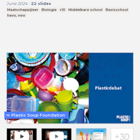
June 2024
-
22
slides
Maatschappijleer
Biologie
+10
Middelbare school
Basisschool
havo, vwo
Plastic Soup Foundation