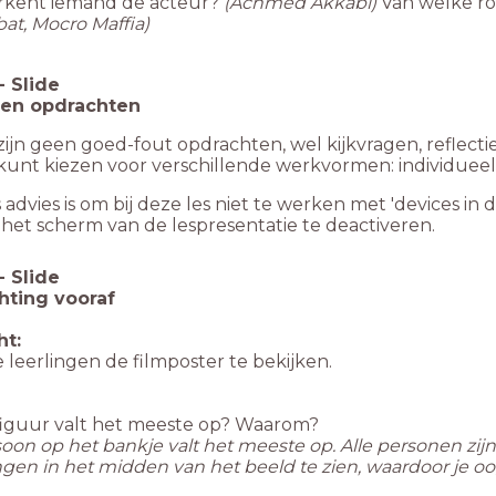
rkent iemand de acteur?
(Achmed Akkabi)
Van welke ro
at, Mocro Maffia)
-
Slide
 en opdrachten
zijn geen goed-fout opdrachten, wel kijkvragen, reflect
kunt kiezen voor verschillende werkvormen: individueel, i
 advies is om bij deze les niet te werken met 'devices in d
het scherm van de lespresentatie te deactiveren.
-
Slide
hting vooraf
ht:
 leerlingen de filmposter te bekijken.
:
 figuur valt het meeste op? Waarom?
oon op het bankje valt het meeste op. Alle personen zijn
gen in het midden van het beeld te zien, waardoor je oog