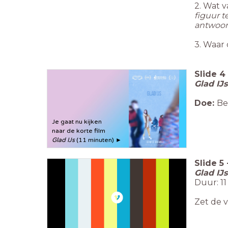
2. Wat v
figuur t
antwoo
3. Waar 
Slide
4
Glad IJs
Doe:
Be
Je gaat nu kijken
naar de korte film
Glad IJs
(11 minuten) ►
Slide
5
Glad IJs
Duur: 1
Zet de 