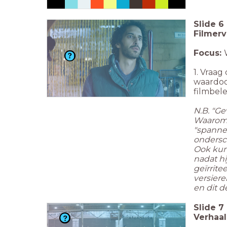
Slide
6
Filmerv
Focus:
1. Vraag
waardoor
filmbele
N.B. "Ge
Waarom v
"spanne
onderschr
Ook kun 
nadat hi
geïrrite
versiere
en dit 
Slide
7
Verhaa