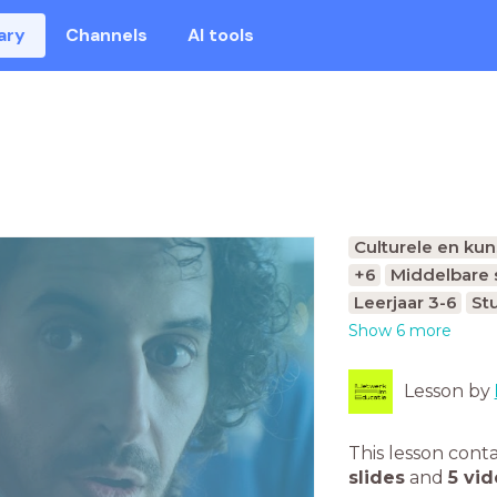
ary
Channels
AI tools
Culturele en ku
+6
Middelbare 
Leerjaar 3-6
Stu
Show 6 more
Lesson by
This lesson cont
slides
and
5 vi