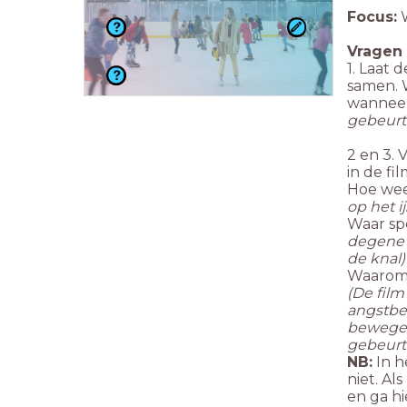
Focus:
W
Vragen 
1. Laat 
samen. W
wannee
gebeurte
2 en 3. 
in de fi
Hoe weet
op het ij
Waar sp
degene d
de knal
Waarom h
(De film
angstbee
bewegen
gebeurte
NB:
In h
niet. Al
en ga hi