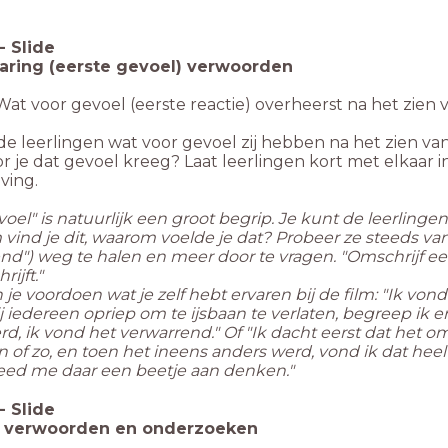
-
Slide
aring (eerste gevoel) verwoorden
Wat voor gevoel (eerste reactie) overheerst na het zien 
 de leerlingen wat voor gevoel zij hebben na het zien v
 je dat gevoel kreeg? Laat leerlingen kort met elkaar i
ving.
voel" is natuurlijk een groot begrip. Je kunt de leerling
ind je dit, waarom voelde je dat? Probeer ze steeds van e
nd") weg te halen en meer door te vragen. "Omschrijf ee
ijft."
je voordoen wat je zelf hebt ervaren bij de film: "Ik vo
j iedereen opriep om te ijsbaan te verlaten, begreep ik e
erd, ik vond het verwarrend." Of "Ik dacht eerst dat het 
n of zo, en toen het ineens anders werd, vond ik dat heel t
deed me daar een beetje aan denken."
-
Slide
l verwoorden en onderzoeken