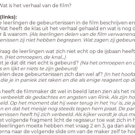
at is het verhaal van de film?
(links):
de leerlingen de gebeurtenissen in de film beschrijven e
at heeft de klas uit het verhaal gehaald en wat is nog o
r & waarom.
(Als leerlingen delen van de film verwarren
nissen zij niet hebben begrepen. Wat zagen zij gebeure
Vraag de leerlingen wat zich niet echt op de ijsbaan hee
lm.
(Het omroepen, de knal...)
 je dat dit niet echt is gebeurd?
(Na het omroepen en d
s en lijkt er niets te zijn gebeurd)
elen deze gebeurtenissen zich dan wel af?
(In het hoof
ie je in paniek ziet raken en die als enige reageert op de 
)
eeft de filmmaker dit wel in beeld laten zien als het 
 verbeeldt de gedachtes en angsten van Rink. Als zijn hoofd 
ld. Op het moment dat hij weer terug in het 'nu' is, zie j
 en dat het meisje nog steeds tegen hem praat. De pani
nissen heeft hij zich verbeeld. Als kijker wordt je dus
et volgende fragment licht de regisseur toe wat zich in
s leerlingen moeite hebben met vraag 2 en 3, ga dan alva
erna naar de volgende slide om van de maker zelf te horen