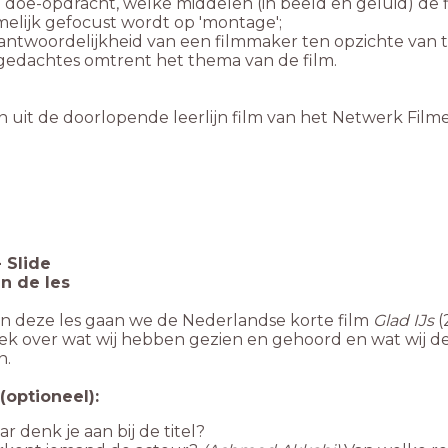
n doe-opdracht, welke middelen (in beeld en geluid) de
elijk gefocust wordt op 'montage';
 gedachtes omtrent het thema van de film.
 uit de doorlopende leerlijn film van het Netwerk Film
-
Slide
an de les
In deze les gaan we de Nederlandse korte film
Glad IJs
(
rek over wat wij hebben gezien en gehoord en wat wij de
n.
(optioneel):
r denk je aan bij de titel?