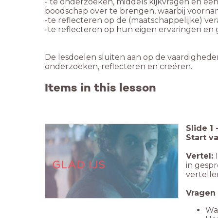
- te onderzoeken, middels kijkvragen en ee
boodschap over te brengen, waarbij voornam
-te reflecteren op hun eigen ervaringen en
De lesdoelen sluiten aan op de vaardigheden
onderzoeken, reflecteren en creëren.
Items in this lesson
Slide
1
Start v
Vertel:
GLAD IJS
in gesp
vertelle
Vragen 
Waa