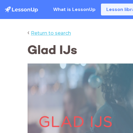
What is LessonUp
Lesson libr
‹
Return to search
Glad IJs
GLAD IJS