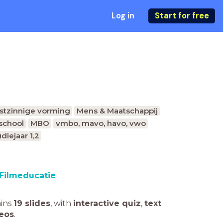
Log in
Start for free
nstzinnige vorming
Mens & Maatschappij
school
MBO
vmbo, mavo, havo, vwo
diejaar 1,2
Filmeducatie
ains
19 slides
,
with
interactive quiz
,
text
deos
.