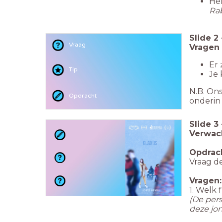
He
Rab
Slide
2
Vraag
Vragen
Er 
Tip
Je 
N.B. Ons
Opdracht
onderin 
Slide
3
Verwac
Opdrac
Vraag de
Vragen
1. Welk
(De pers
deze jon