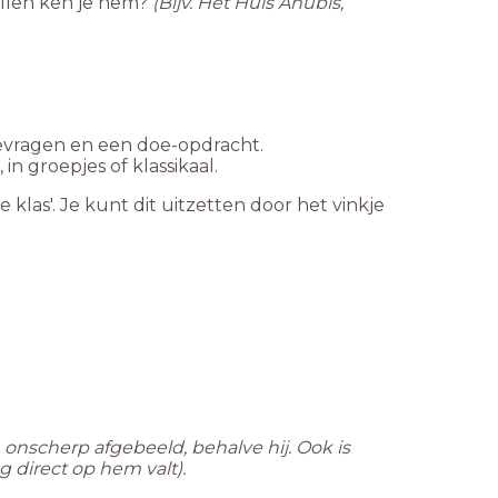
llen ken je hem?
(Bijv. Het Huis Anubis,
ievragen en een doe-opdracht.
n groepjes of klassikaal.
e klas'. Je kunt dit uitzetten door het vinkje
 onscherp afgebeeld, behalve hij. Ook is
 direct op hem valt).