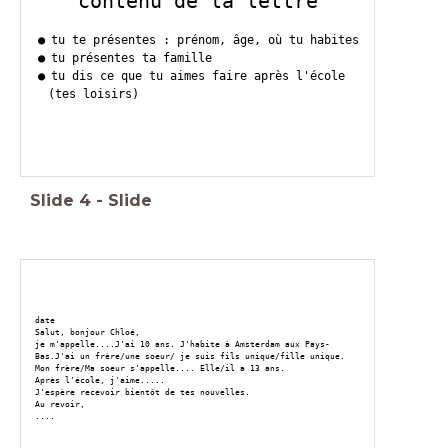
contenu de la lettre
tu te présentes : prénom, âge, où tu habites
tu présentes ta famille
tu dis ce que tu aimes faire après l'école
(tes loisirs)
Slide
4
-
Slide
date
Salut, bonjour Chloé,
je m'appelle....J'ai 10 ans. J'habite à Amsterdam aux Pays-
Bas.J'ai un frère/une soeur/ je suis fils unique/fille unique.
Mon frère/Ma soeur s'appelle.... Elle/il a 13 ans.
Après l'école, j'aime.....
J'espère recevoir bientôt de tes nouvelles.
Au revoir,
....