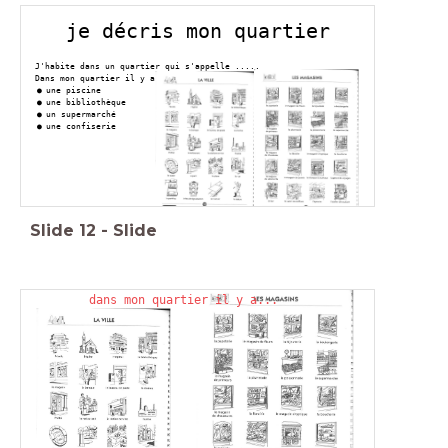
je décris mon quartier
J'habite dans un quartier qui s'appelle .....
Dans mon quartier il y a
une piscine
une bibliothèque
un supermarché
une confiserie
Slide
12
-
Slide
dans mon quartier il y a...