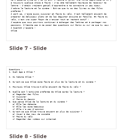
a toujours quelque chose à faire ! J'ai été tellement heureuse de recevoir ta
lettre ! C'était vraiment génial d'apprendre à te connaître un peu mieux.
J'adore la lecture et le cinéma ! Est-ce que tu as des livres ou des films
préférés ?
À part ça, j'aime aussi cuisiner et faire du vélo. C'est tellement amusant de
préparer de délicieux plats et de les déguster ensuite en famille. Et faire du
vélo, c'est une super façon de s'amuser tout en restant actif !
J'espère que nous pourrons continuer à échanger des lettres et à partager nos
passions. N'hésite pas à me poser des questions sur Paris ou sur ce que tu veux !
À bientôt j'espère !
Chloé
Slide
7
-
Slide
Questions :
1. Quel âge a Chloé ?
2. Où habite Chloé ?
3. Qu'est-ce que Chloé aime faire en plus de la lecture et du cinéma ?
4. Pourquoi Chloé trouve-t-elle amusant de faire du vélo ?
5. Quelle est l'activité préférée de Chloé après la lecture ?
a) Regarder des films
b) Cuisiner
c) Faire du dessin
6. Que pense Chloé de la lecture et du cinéma ?
a) Elle les déteste
b) Elle les aime beaucoup
c) Elle n'a pas d'opinion
7. Qu'est-ce que Chloé trouve amusant en plus de cuisiner ?
a) Jouer à des jeux de société
b) Faire du vélo
c) Regarder des vidéos sur internet
Slide
8
-
Slide