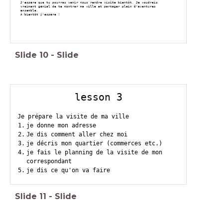
J'espère que tu pourras venir nous rendre visite bientôt. Je voudrais
vraiment génial de te montrer ma ville et partager plein d'aventures
ensemble.
À bientôt j'espère !
Slide
10
-
Slide
lesson 3
Je prépare la visite de ma ville
je donne mon adresse
Je dis comment aller chez moi
je décris mon quartier (commerces etc.)
je fais le planning de la visite de mon
correspondant
je dis ce qu'on va faire
Slide
11
-
Slide