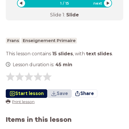
1
/
15
next
Slide
1
:
Slide
Frans
Enseignement Primaire
This lesson contains
15 slides
,
with
text slides
.
Lesson duration is:
45
min
Start lesson
Save
Share
Print lesson
Items in this lesson