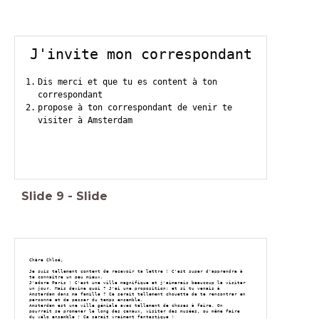
J'invite mon correspondant
Dis merci et que tu es content à ton
correspondant
propose à ton correspondant de venir te
visiter à Amsterdam
Slide
9
-
Slide
Chère Chloé,
Je suis tellement content de recevoir ta lettre ! C'est super d'apprendre à
te connaître un peu mieux.
J'adore Paris ! C'est une ville magnifique et j'aimerais beaucoup la visiter
un jour. Mais devine quoi ? J'ai une proposition: et si tu venais à
Amsterdam dans ma famille ? Ce serait tellement chouette de te rencontrer en
personne et de passer du temps ensemble.
Amsterdam est une ville géniale avec tellement de choses à faire. On
pourrait se promener le long des canaux, visiter des musées, ou même faire
du vélo ensemble ! Ce serait vraiment fantastique !