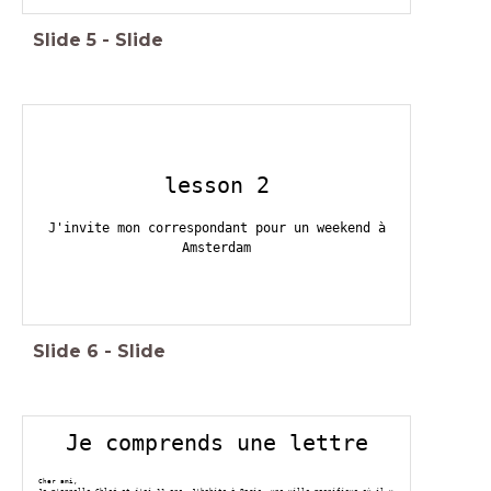
Slide
5
-
Slide
lesson 2
J'invite mon correspondant pour un weekend à
Amsterdam
Slide
6
-
Slide
Je comprends une lettre
Cher ami,
Je m'appelle Chloé et j'ai 11 ans. J'habite à Paris, une ville magnifique où il y