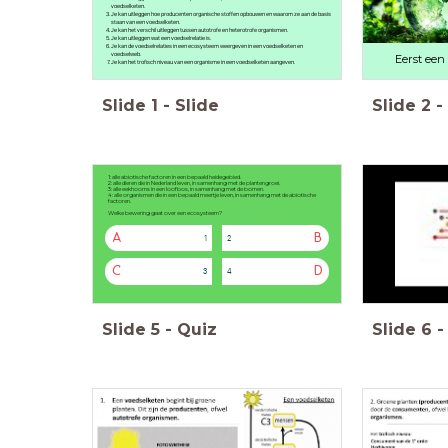
voedselketen.
Je kan uitleggen hoe producenten organische stoffen opbouwen en waarom ze aan de basis
staan van een voedselketen.
Je kan het verschil uitleggen tussen autotrofe en heterotrofe organismen.
Je kan uitleggen wat een voedselrelatie is.
Je kan de voedselrelaties in een ecosysteem weergeven in een voedselketen en
voedselweb.
Eerst een 
Je kan het trofisch niveau van een organisme in een voedselketen aangeven.
Slide
1
-
Slide
Slide
2
-
1: alle abiotische factoren in een bepaald heidegebied.
2: alle dieren die in Nederland leven, in samenhang met de plantengroei.
3: alle eekhoorns in een loofbos, in samenhang met de bomen.
4: alle organismen die in een bepaald meertje leven, in samenhang met de abiotische
factoren.
Welke bewering gaat over een ecosysteem?
A
B
1
2
C
D
3
4
Slide
5
-
Quiz
Slide
6
-