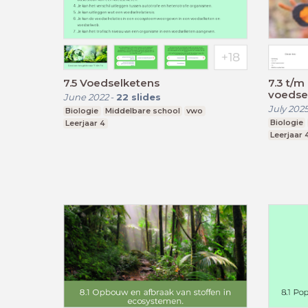
7.5 Voedselketens
7.3 t/m 
voedse
June 2022
-
22
slides
July 202
Biologie
Middelbare school
vwo
Biologie
Leerjaar 4
Leerjaar 