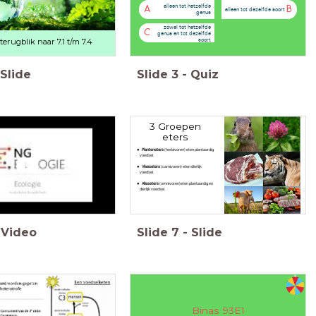
alleen tot hetzelfde
A
B
alleen tot dezelfde soort
genus
zowel tot hetzelfde
C
genus en tot dezelfde
soort
terugblik naar 7.1 t/m 7.4
Slide
Slide
3
-
Quiz
3 Groepen
eters
Planteneters
(herbivoren) eten plantaardig
voedsel.
Vleeseters
(carnivoren) eten dierlijk
voedsel.
Alleseters
(omnivoren)eten plantaardig en
dierlijk voedsel.
Video
Slide
7
-
Slide
Binas 93E1