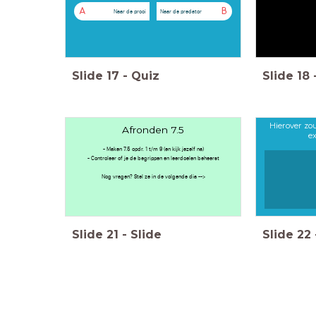
A
B
Naar de prooi
Naar de predator
Slide
17
-
Quiz
Slide
18
Hierover zo
Afronden 7.5
ex
- Maken 7.5 opdr. 1 t/m 9 (en kijk jezelf na)
- Controleer of je de begrippen en leerdoelen beheerst
Nog vragen? Stel ze in de volgende dia -->
Slide
21
-
Slide
Slide
22