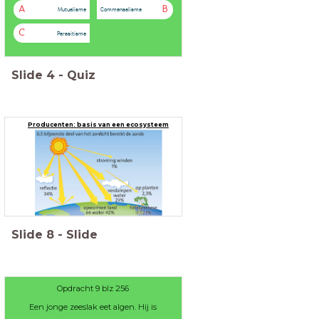
A
B
Mutualisme
Commensalisme
C
Parasitisme
Slide
4
-
Quiz
Producenten: basis van een ecosysteem
Slide
8
-
Slide
Opdracht 9 blz 256
Een jonge zeeslak eet algen. Hij is