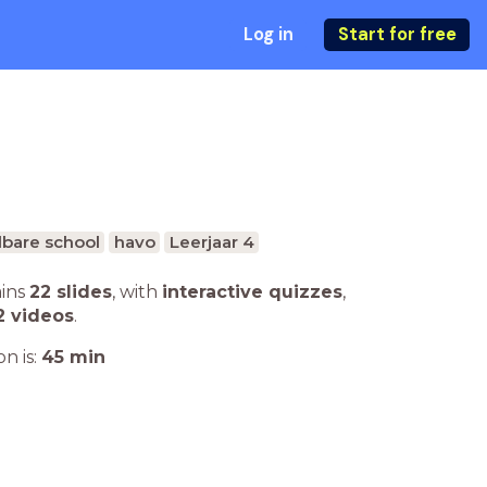
Log in
Start for free
bare school
havo
Leerjaar 4
ains
22 slides
,
with
interactive quizzes
,
2 videos
.
n is:
45
min