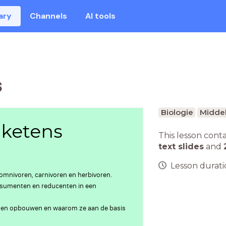
ary
Channels
AI tools
s
Biologie
Middel
lketens
This lesson cont
text slides
and
Lesson duratio
n omnivoren, carnivoren en herbivoren.
onsumenten en reducenten in een
ffen opbouwen en waarom ze aan de basis