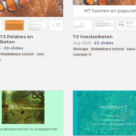
7.5 Relaties en
7.5 Voedselketen
lketen
July 2025
-
23
slides
5
-
39
slides
Biologie
Middelbare school
havo
Middelbare school
vwo
Leerjaar 4
4