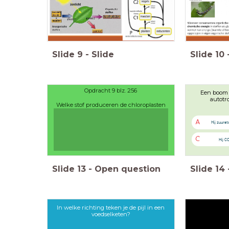
Slide
9
-
Slide
Slide
10
Opdracht 9 blz. 256
Een boom 
autotr
Welke stof produceren de chloroplasten
voor de zeeslak?
A
Hij zuurs
C
Hij C
Slide
13
-
Open question
Slide
14
In welke richting teken je de pijl in een
voedselketen?