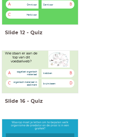
A
B
Omnivoor
Carnivoor
C
Herbivoor
Slide
12
-
Quiz
Wie staan er aan de
top van dit
voedselweb?
opgelost organisch
A
B
krabben
materiaal
organisch materiaal in
C
D
bruinvissen
sediment
Slide
16
-
Quiz
Waarop moet je letten om te bepalen welk
organisme de predator en de prooi is in een
grafiek?