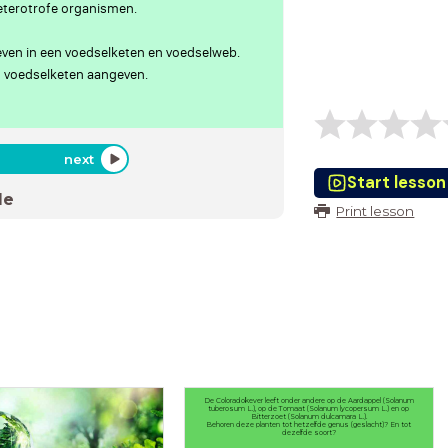
heterotrofe organismen.
even in een voedselketen en voedselweb.
en voedselketen aangeven.
next
Start lesson
de
Print lesson
De Coloradokever leeft onder andere op de Aardappel (Solanum
tuberosum L.), op de Tomaat (Solanum lycopersum L.) en op
Bitterzoet (Solanum dulcamara L.).
Behoren deze planten tot hetzelfde genus (geslacht)? En tot
dezelfde soort?