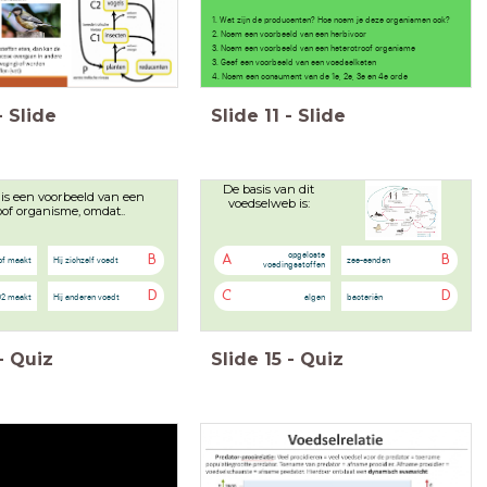
1. Wat zijn de producenten? Hoe noem je deze organismen ook?
2. Noem een voorbeeld van een herbivoor
3. Noem een voorbeeld van een heterotroof organisme
3. Geef een voorbeeld van een voedselketen
4. Noem een consument van de 1e, 2e, 3e en 4e orde
-
Slide
Slide
11
-
Slide
De basis van dit
is een voorbeeld van een
voedselweb is:
oof organisme, omdat..
opgeloste
B
A
B
tof maakt
Hij zichzelf voedt
zee-eenden
voedingsstoffen
D
C
D
O2 maakt
Hij anderen voedt
algen
bacteriën
-
Quiz
Slide
15
-
Quiz