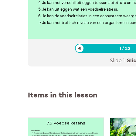
Je kan het verschil uitleggen tussen autotrofe en 
Je kan uitleggen wat een voedselrelatie is.
Je kan de voedselrelaties in een ecosysteem weerg
Je kan het trofisch niveau van een organisme in e
1
/
22
Slide
1
:
Sli
Items in this lesson
7.5 Voedselketens
Leerdoelen:
Je weet wat de verschillen zijn tussen het dieet van omnivoren, carnivoren en herbivoren.
Je kan uitleggen wat de rol is van producenten, consumenten en reducenten in een