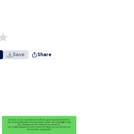
Save
Share
De larve van de nachtvlinder heeft een groot aantal bacteriën in
zijn verteringskanaal. Deze bacteriën spelen een belangrijke rol bij
de vertering van het voedsel van de larven
Met welke biologische term wordt de relatie tussen de larve en
de bacteriën aangeduid?