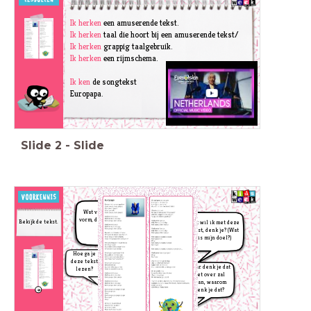
Ik herken
een
amuserende tekst
.
Ik herken
taal die hoort bij een amuserende tekst/
Ik herken
grappig taalgebruik.
Ik herken
een
rijmschema
.
Ik ken
de
songtekst
Europapa.
Slide
2
-
Slide
Wat is dit voor
tekst? Waar zie je
Wat valt je op aan de
dat aan?
vorm, de kopjes, de titel
Bekijk de tekst.
Wat wil ik met deze
en de
tekst, denk je? (Wat
plaatjes?
is mijn doel?)
Hoe ga je
deze tekst
Waar denk je dat
lezen?
het over zal
gaan, waarom
denk je dat?