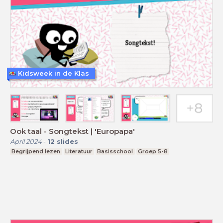
Kidsweek in de Klas
Ook taal - Songtekst | 'Europapa'
April 2024
-
12
slides
Begrijpend lezen
Literatuur
Basisschool
Groep 5-8