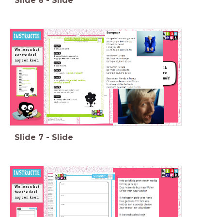
Slide
6
-
Slide
We lezen het
eerste deel
nog een keer.
Ik gebruik
meerdere
rijmschema's
!
Slide
7
-
Slide
We lezen het
tweede deel
nog een keer.