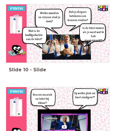
Heb je diepere
Welke woorden
betekenissen
en zinnen vind je
kunnen vinden?
mooi?
Is de tekst mooier
Wat is de
als je weet wat ik
hoofdgedachte
heb
van de tekst?
meegemaakt?
Slide
10
-
Slide
Op welke plek zal
Passen muziek
Joost eindigen??
en tekst bij
elkaar?