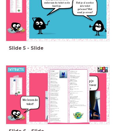
Heb je al eerder
onderaan de tekst in
de
zo'n tekst
kantlijn.
gelezen? Wat
vond je ervan?
Slide
5
-
Slide
Vind je het een
mooie tekst?
Begrijp je
Waarom?
waar het over
gaat?
We lezen de
tekst!