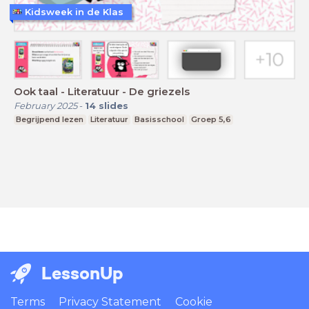
Kidsweek in de Klas
Ook taal - Literatuur - De griezels
February 2025
-
14
slides
Begrijpend lezen
Literatuur
Basisschool
Groep 5,6
LessonUp
Terms
Privacy Statement
Cookie