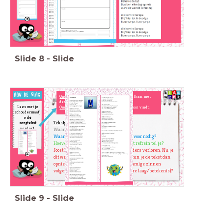
Slide
8
-
Slide
Onderstreep
de woorden die rijmen op elkaar met
dezelfde kleur.
Lees met je
Omcirkel
de woorden en zinnen die je mooi vindt.
schoudermaatj
e
de
Tekstgerichte vragen:
songteks
t
verder!
Waar blijft Joost totdat ‘ie doodgaat?
Waar heeft Joost gelukkig geen visum voor nodig?
Hoeveel coupletten en hoeveel keer het refrein tel je?
Joost Klein is op jonge leeftijd beide ouders verloren. Nu je
dit weet (en misschien wist je het al), kun je de tekst dan
opnieuw lezen en opschrijven wat sommige zinnen
volgens jou betekenen (wat is de diepere laag/betekenis)?
Slide
9
-
Slide