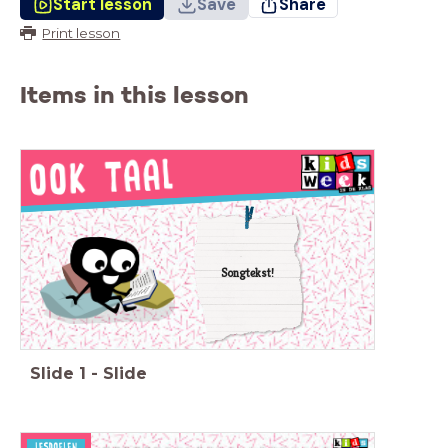
Start lesson
Save
Share
Print lesson
Items in this lesson
Songtekst!
Slide
1
-
Slide