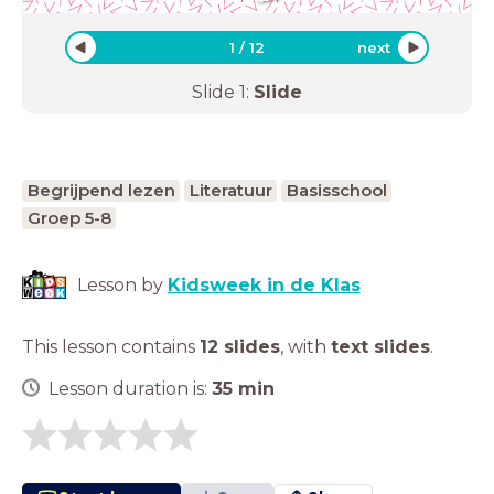
1
/
12
next
Slide
1
:
Slide
Begrijpend lezen
Literatuur
Basisschool
Groep 5-8
Lesson by
Kidsweek in de Klas
This lesson contains
12 slides
,
with
text slides
.
Lesson duration is:
35
min