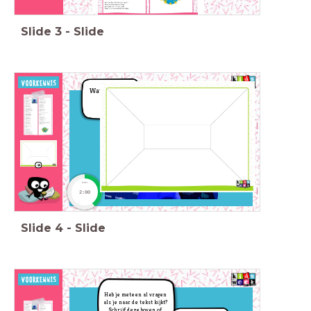
Slide
3
-
Slide
Wat weet je er
al van?
Gebruik de
placemat!
timer
2:00
Slide
4
-
Slide
Heb je meteen al vragen
als je naar de tekst kijkt?
S
chrijf deze boven of