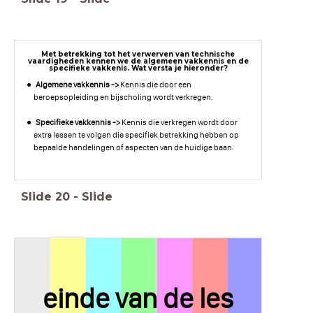
Met betrekking tot het verwerven van technische
vaardigheden kennen we de algemeen vakkennis en de
specifieke vakkenis. Wat versta je hieronder?
Algemene vakkennis ->
Kennis die door een
beroepsopleiding en bijscholing wordt verkregen.
Specifieke vakkennis ->
Kennis die verkregen wordt door
extra lessen te volgen die specifiek
betrekking hebben op
bepaalde handelingen of aspecten van de huidige baan.
Slide
20
-
Slide
einde van de les