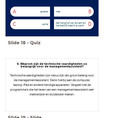
A
B
jazeker
nee
dat hangt af van je werk en
C
D
soms
het bedrijf waarin je werkt
Slide
18
-
Quiz
6. Waarom zijn de technische vaardigheden zo
belangrijk voor de managementassistent?
Technische vaardigheden zijn natuurlijk van groot belang voor
de managementassistent. Denk hierbij aan de computer,
laptop, iPad en andere handige apparaten. Vergeet niet de
programma’s die het leven van een managementassistent veel
makkelijker en duidelijker maken.
Slide
19
-
Slide