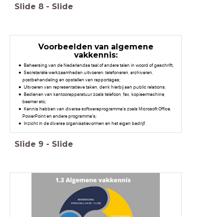
Slide
8
-
Slide
Voorbeelden van algemene
vakkennis:
Beheersing van de Nederlandse taal of andere talen in woord of geschrift;
Secretariële werkzaamheden uitvoeren: telefoneren, archiveren,
postbehandeling en opstellen van rapportages;
Uitvoeren van representatieve taken, denk hierbij aan public relations;
Bedienen van kantoorapparatuur zoals telefoon, fax, kopieermachine,
beamer etc;
Kennis hebben van diverse softwareprogramma’s zoals Microsoft Office,
PowerPoint en andere programma’s;
Inzicht in de diverse organisatievormen en het eigen bedrijf.
Slide
9
-
Slide