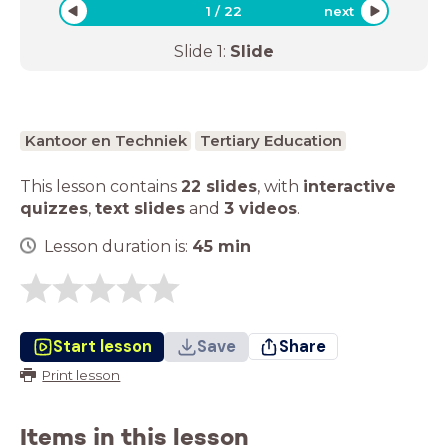
1
/
22
next
Slide
1
:
Slide
Kantoor en Techniek
Tertiary Education
This lesson contains
22 slides
,
with
interactive
quizzes
,
text slides
and
3 videos
.
Lesson duration is:
45
min
Start lesson
Save
Share
Print lesson
Items in this lesson