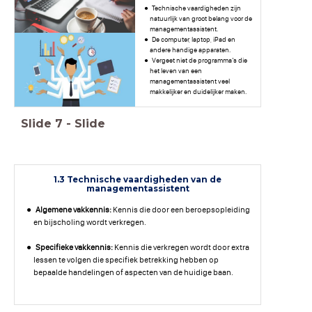
Technische vaardigheden zijn
natuurlijk van groot belang voor de
managementassistent.
De computer, laptop, iPad en
andere handige apparaten.
Vergeet niet de programma’s die
het leven van een
managementassistent veel
makkelijker en duidelijker maken.
Vb. OneNote, Sharepoint, iBabs,
Slide
7
-
Slide
Office
365.
1.3 Technische vaardigheden van de
managementassistent
Algemene vakkennis:
Kennis die door een beroepsopleiding
en bijscholing wordt verkregen.
Specifieke vakkennis:
Kennis die verkregen wordt door extra
lessen te volgen die specifiek betrekking hebben op
bepaalde handelingen of aspecten van de huidige baan.