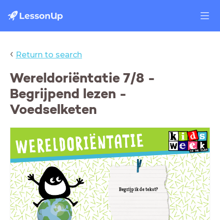
‹
Return to search
Wereldoriëntatie 7/8 -
Begrijpend lezen -
Voedselketen
Begrijp ik de tekst?