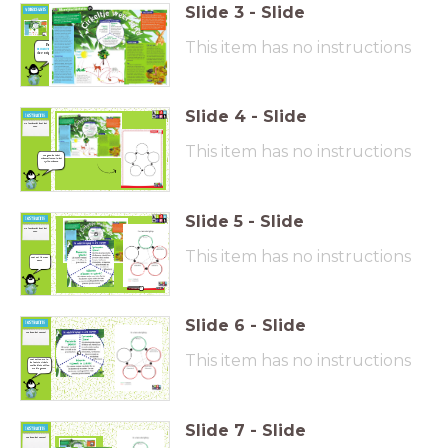
Slide
3
-
Slide
Wat is een biotoop? En wat is een ecosysteem?
This item has no instructions
Wat gebeurt er met poep in de voedselkringloop?
Pak je
samenvatting
van
Wat zou er gebeuren met de voedselkringloop als er
de vorige les erbij!
geen herbivoren en omnivoren meer zouden zijn?
Slide
4
-
Slide
De leerkracht doet het
voor.
This item has no instructions
We gaan de tekst
schematiseren in het
cyclus-schema.
Slide
5
-
Slide
De leerkracht doet het
voor.
This item has no instructions
Wat zet ik waar
neer?
Voorbeeld
Slide
6
-
Slide
We doen het samen!
This item has no instructions
Wat zetten we in
de laatste cirkel?
Welke kleur zullen
we die geven?
Slide
7
-
Slide
We doen het samen!