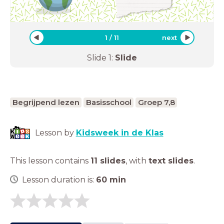
1
/
11
next
Slide
1
:
Slide
Begrijpend lezen
Basisschool
Groep 7,8
Lesson by
Kidsweek in de Klas
This lesson contains
11 slides
,
with
text slides
.
Lesson duration is:
60
min