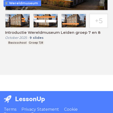
Wereldmuseum
Introductie Wereldmuseum Leiden groep 7 en 8
October 2025
-
9
slides
Basisschool
Groep 7,8
LessonUp
Terms
Privacy Statement
Cookie