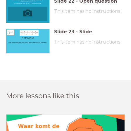
Slide
22
-
Open question
met drie monomeereenheden.
De systematische naam van het monomeer is ethenol.
This item has no instructions
Slide
23
-
Slide
Antwoord
This item has no instructions
Links het monomeer en rechts het stukje van het polymeer.
More lessons like this