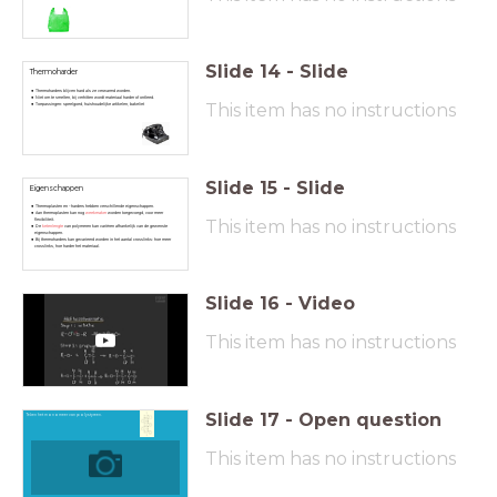
Slide
14
-
Slide
Thermoharder
Thermoharders blijven hard als ze verwarmd worden.
Niet om te smelten, bij verhitten wordt materiaal harder of ontleed.
This item has no instructions
Toepassingen:
speelgoed,
huishoudelijke artikelen,
bakeliet
Slide
15
-
Slide
Eigenschappen
Thermoplasten en -harders hebben verschillende eigenschappen.
Aan thermoplasten kan nog
weekmaker
worden toegevoegd, voor meer
This item has no instructions
flexibiliteit.
De
ketenlengte
van polymeren kan variëren afhankelijk van de gewenste
eigenschappen.
Bij thermoharders kan gevarieerd worden in het aantal crosslinks: hoe meer
crosslinks, hoe harder het materiaal.
Slide
16
-
Video
This item has no instructions
Slide
17
-
Open question
Teken het monomeer van polystyreen.
This item has no instructions