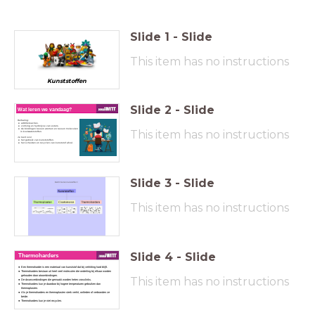
Slide
1
-
Slide
This item has no instructions
Kunststoffen
Slide
2
-
Slide
Wat leren we vandaag?
Herhaling:
additiereacties.
vorming en hydrolyse van esters.
de bindingen tussen atomen en tussen moleculen
This item has no instructions
in koolwaterstoffen.
Je leert over
het gebruik van kunststoffen.
het scheiden en recyclen van kunststof afval.
Slide
3
-
Slide
This item has no instructions
Slide
4
-
Slide
Thermoharders
Een thermoharder is een materiaal van kunststof dat bij verhitting hard blijft.
Thermoharders bestaan uit heel veel moleculen die onderling bij elkaar worden
gehouden door atoombindingen.
This item has no instructions
De dwarsverbindingen die gemaakt worden heten crosslinks.
Thermoharders kun je daardoor bij hogere temperaturen gebruiken dan
thermoplasten.
Als je thermoharders en thermoplasten sterk verhit, ontleden of verbranden ze
beide.
Thermoharders kun je niet recyclen.