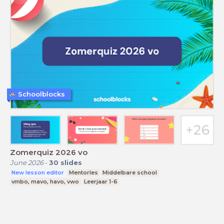
Schoolblocks
Zomerquiz 2026 vo
June 2026
-
30
slides
New lesson editor
Mentorles
Middelbare school
vmbo, mavo, havo, vwo
Leerjaar 1-6