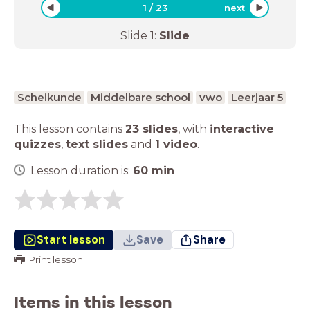
1
/
23
next
Slide
1
:
Slide
Scheikunde
Middelbare school
vwo
Leerjaar 5
This lesson contains
23 slides
,
with
interactive
quizzes
,
text slides
and
1 video
.
Lesson duration is:
60
min
Start lesson
Save
Share
Print lesson
Items in this lesson