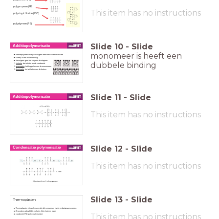
polypropeen (PP)
This item has no instructions
polyvinylchloride (PVC)
polystyreen (PS)
Slide
10
-
Slide
Additiepolymerisatie
monomeer is heeft een
Additiepolymerisatie gaat volgens een radicaalmechanisme.
Hierbij is een initiator nodig.
Vervolgens gaat het volgens de stappen:
dubbele binding
initiatie
: de initiator wordt voorbereid.
propagatie
: het koppelen van de monomeren
terminatie
: het afsluiten van de ketens
Slide
11
-
Slide
Additiepolymerisatie
This item has no instructions
Slide
12
-
Slide
Condensatie polymerisatie
This item has no instructions
Slide
13
-
Slide
Thermoplasten
Thermoplasten zijn polymeren die bij verwarmen zacht en buigzaam worden.
Ze worden gebruikt bij:
schuim,
folie,
buizen,
kabel
This item has no instructions
voorbeeld: PVC (polyvinylchloride)