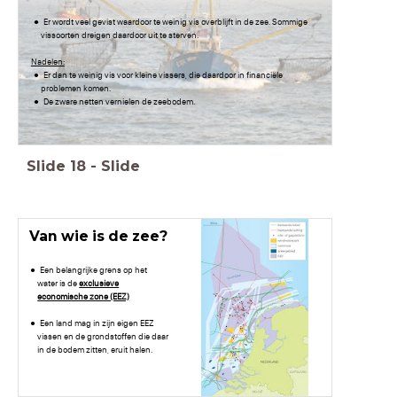
Er wordt veel gevist waardoor te weinig vis overblijft in de zee. Sommige
vissoorten dreigen daardoor uit te sterven.
Nadelen:
Er dan te weinig vis voor kleine vissers, die daardoor in financiële
problemen komen.
De zware netten vernielen de zeebodem.
Slide
18
-
Slide
Van wie is de zee?
Een belangrijke grens op het
water is de
exclusieve
economische zone (EEZ)
Een land mag in zijn eigen EEZ
vissen en de grondstoffen die daar
in de bodem zitten, eruit halen.