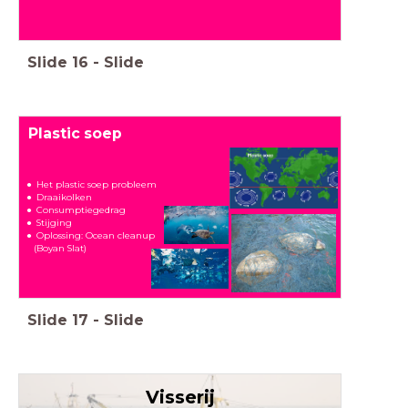
Slide
16
-
Slide
Plastic soep
Het plastic soep probleem
Draaikolken
Consumptiegedrag
Stijging
Oplossing:
Ocean cleanup
(Boyan Slat)
Slide
17
-
Slide
Visserij