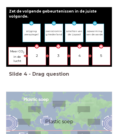
Zet de volgende gebeurtenissen in de juiste
volgorde.
stijging
overstromin
smelten van
opwarming
zeespiegel
g Nederland
de ijspool
van de aarde
Meer CO
2
2
3
4
5
in de
lucht
Slide
4
-
Drag question
Plastic soep