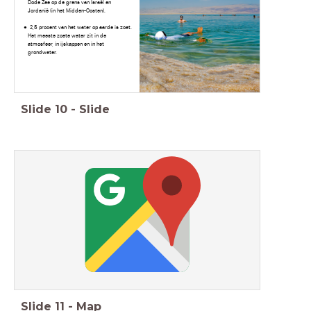
Dode Zee op de grens van Israël en
Jordanië (in het Midden-Oosten).
2,5 procent van het water op aarde is zoet.
Het meeste zoete water zit in de
atmosfeer, in ijskappen en in het
grondwater.
Slide
10
-
Slide
Slide
11
-
Map