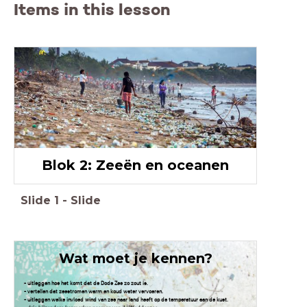
Items in this lesson
Blok 2: Zeeën en oceanen
Slide
1
-
Slide
Wat moet je kennen?
- uitleggen hoe het komt dat de Dode Zee zo zout is.
- vertellen dat zeestromen warm en koud water vervoeren.
- uitleggen welke invloed wind van zee naar land heeft op de temperatuur aan de kust.