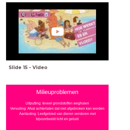
Slide
15
-
Video
Milieuproblemen
Uitputting: teveel grondstoffen weghalen
Vervuiling: Afval achterlaten dat niet afgebroken kan worden
Aantasting: Leefgebied van dieren verstoren met
bijvoorbeeld licht en geluid