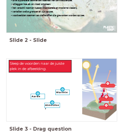
- drie bijzondere kenmerken noemen van de Waddenzee.
- uitleggen hoe eb en vloed ontstaan.
- het verschil noemen tussen traditionele en moderne visserij.
- vertellen welke grenzen er zijn op zee.
- voorbeelden noemen van delfstoffen die gewonnen worden op zee.
Slide
2
-
Slide
Sleep de woorden naar de juiste
plek in de afbeelding.
Warmte
Aarde
Atmosfee
r
Slide
3
-
Drag question