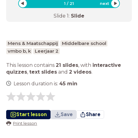
1
/
21
next
Slide
1
:
Slide
Mens & Maatschappij
Middelbare school
vmbo b, k
Leerjaar 2
This lesson contains
21 slides
,
with
interactive
quizzes
,
text slides
and
2 videos
.
Lesson duration is:
45
min
Start lesson
Save
Share
Print lesson