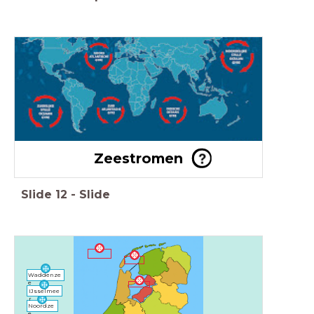
Zeestromen
Slide
12
-
Slide
Waddenze
e
IJsselmee
r
Noordze
e