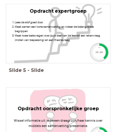
Opdracht expertgroep
Lees de stof goed door
Maak samen een korte samenvatting en noteer de belangrijkste
begrippen
Maak twee toetsvragen over jouw deel van de lesstof, een rekenvraag
(indien van toepassing) en een theorievraag.
timer
20:00
Slide
5
-
Slide
Opdracht oorspronkelijke groep
Wissel informatie uit: iedereen draagt zijn/haar kennis over
middels een samenvatting/presentatie.
timer