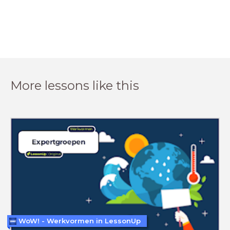
More lessons like this
WoW! - Werkvormen in LessonUp