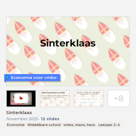
Economie voor vmbo
Sinterklaas
November 2025
-
12
slides
Economie
Middelbare school
vmbo, mavo, havo
Leerjaar 2-4