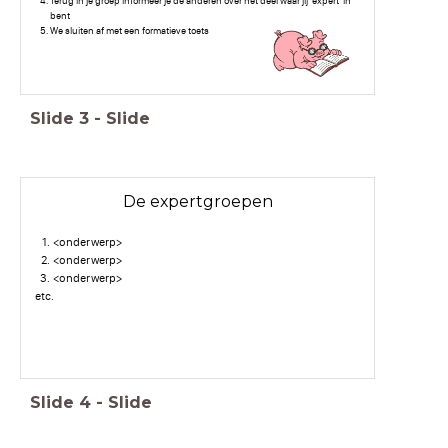
Terug in je groep informeer je de anderen over het deel waar jij 'expert' in
bent
We sluiten af met een formatieve toets
Slide
3
-
Slide
De expertgroepen
<onderwerp>
<onderwerp>
<onderwerp>
etc.
Slide
4
-
Slide