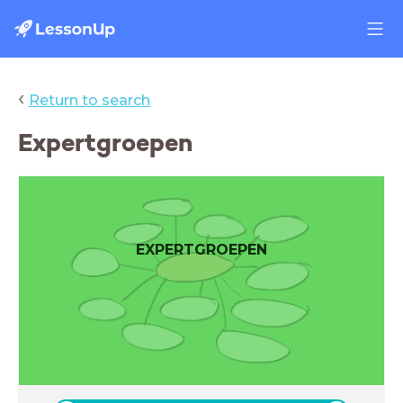
‹
Return to search
Expertgroepen
EXPERTGROEPEN