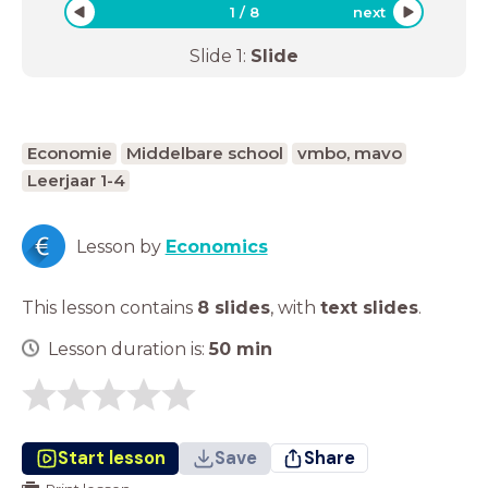
1
/
8
next
Slide
1
:
Slide
Economie
Middelbare school
vmbo, mavo
Leerjaar 1-4
Lesson by
Economics
This lesson contains
8 slides
,
with
text slides
.
Lesson duration is:
50
min
Start lesson
Save
Share