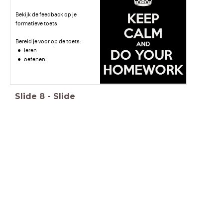
Bekijk de feedback op je
formatieve toets.
Bereid je voor op de toets:
leren
oefenen
Slide
8
-
Slide