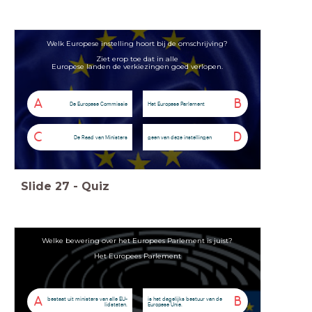
Welk Europese instelling hoort bij de omschrijving?
Ziet erop toe dat in alle
Europese landen de verkiezingen goed verlopen.
A
B
De Europese Commissie
Het Europese Parlement
C
D
De Raad van Ministers
geen van deze instellingen
Slide
27
-
Quiz
Welke bewering over het Europees Parlement is juist?
Het Europees Parlement
A
B
bestaat uit ministers van alle EU-
is het dagelijks bestuur van de
lidstaten.
Europese Unie.