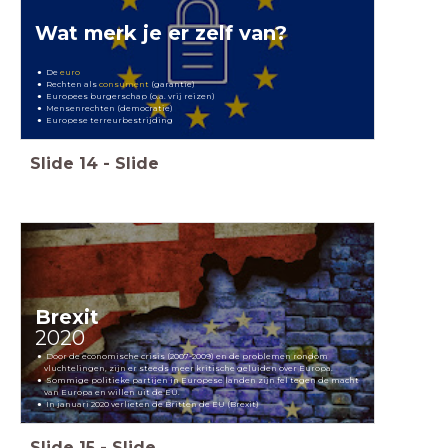
Wat merk je er zelf van?
De
euro
Rechten als
consument
(garantie)
Europees burgerschap (o.a. vrij reizen)
Mensenrechten (democratie)
Europese terreurbestrijding
Slide
14
-
Slide
Brexit
2020
Door de economische crisis (2007-2009) en de problemen rondom
vluchtelingen, zijn er steeds meer kritische geluiden over Europa.
Sommige politieke partijen in Europese landen zijn fel tegen de macht
van Europa en willen uit de EU.
In januari 2020 verlieten de Britten de EU (Brexit)
Slide
15
-
Slide