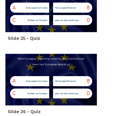
A
B
De Europese Commissie
Het Europese Parlement
C
D
De Raad van Ministers
geen van deze instellingen
Slide
25
-
Quiz
Welk Europese instelling hoort bij de omschrijving?
Voert het Europese beleid uit
A
B
De Europese Commissie
Het Europese Parlement
C
D
De Raad van Ministers
geen van deze instellingen
Slide
26
-
Quiz