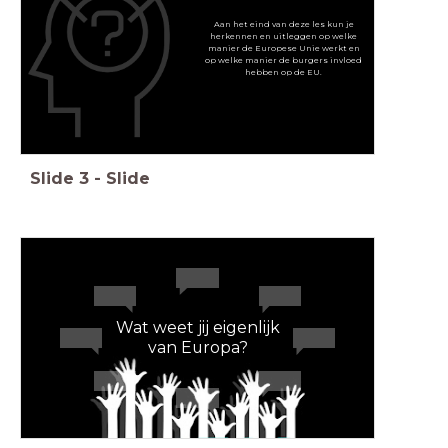
Aan het eind van deze les kun je
herkennen en uitleggen op welke
manier de Europese Unie werkt en
op welke manier de burgers invloed
hebben op de EU.
Slide
3
-
Slide
Wat weet jij eigenlijk
van Europa?