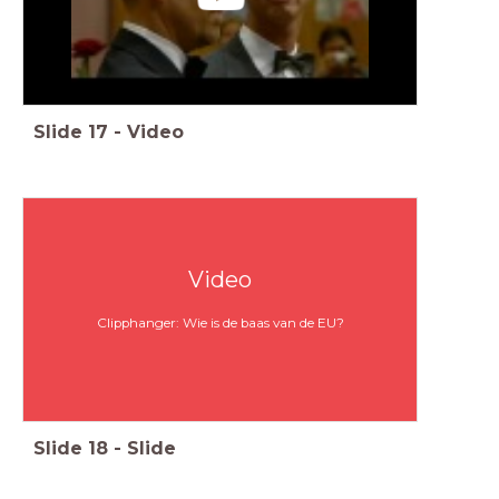
Slide
17
-
Video
Video
Clipphanger: Wie is de baas van de EU?
Slide
18
-
Slide