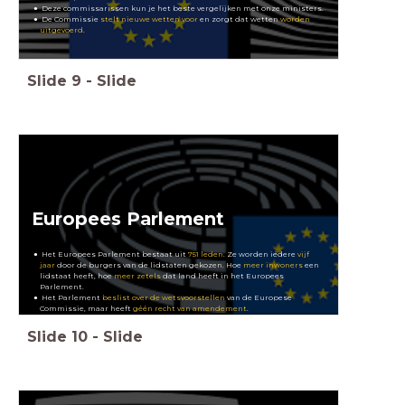
Deze commissarissen kun je het beste vergelijken met onze ministers.
De Commissie
stelt nieuwe wetten voor
en zorgt dat wetten
worden
uitgevoerd
.
Slide
9
-
Slide
Europees Parlement
Het Europees Parlement bestaat uit
751 leden
. Ze worden iedere
vijf
jaar
door de burgers van de lidstaten gekozen. Hoe
meer inwoners
een
lidstaat heeft, hoe
meer zetels
dat land heeft in het Europees
Parlement.
Het Parlement
beslist over de wetsvoorstellen
van de Europese
Commissie, maar heeft
géén recht van amendement
.
Slide
10
-
Slide