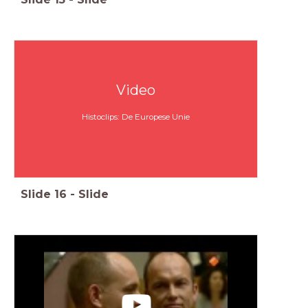
Video
Histoclips: De Europese Unie
Slide
16
-
Slide