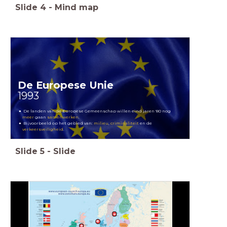
Slide
4
-
Mind map
De Europese Unie
1993
De landen van de Europese Gemeenschap willen eind jaren '80 nog
meer
gaan
samenwerken
.
Bijvoorbeeld op het gebied van:
milieu
,
criminaliteit
en de
verkeersveiligheid
.
Slide
5
-
Slide