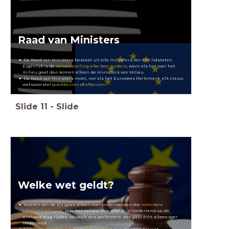
Raad van Ministers
De Raad van Ministers bestaat uit alle ministers van alle lidstaten.
Eigenlijk is de
samenstelling elke keer anders
, want als het over het
milieu gaat dan komen alleen de ministers van Milieu.
De Raad van Ministers moet, net als het Europees Parlement, elk nieuw
wetsvoorstel
goedkeuren
of
afkeuren
.
Slide
11
-
Slide
Welke wet geldt?
Wetten van de EU gaan alleen over onderwerpen die
meerdere
lidstaten aangaat
, bijv. het milieu. Hoe snel je in Nederland op de
snelweg mag rijden, bepaalt ons parlement: dat gaat écht alleen over
Nederland.