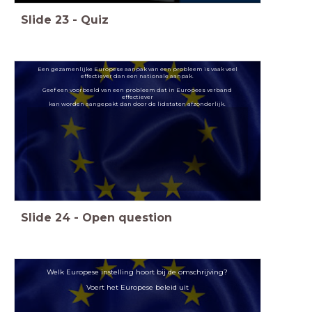
Slide
23
-
Quiz
Een gezamenlijke Europese aanpak van een probleem is vaak veel
effectiever dan een nationale aanpak.
Geef een voorbeeld van een probleem dat in Europees verband
effectiever
kan worden aangepakt dan door de lidstaten afzonderlijk.
Slide
24
-
Open question
Welk Europese instelling hoort bij de omschrijving?
Voert het Europese beleid uit