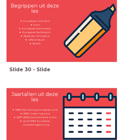
Begrippen uit deze
les
Europese Unie (EU)
euro
Europese Commissie
Europese Parlement
Raad van Ministers
referendum
Brexit
Slide
30
-
Slide
Jaartallen uit deze
les
1993: Oprichting Europese Unie
2002: invoering euro
2007-2009: economische crisis
vanaf 2013: Europese
vluchtelingencrisis