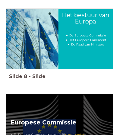
Het bestuur van
Europa
De Europese Commissie
Het Europees Parlement
De Raad van Ministers
Slide
8
-
Slide
Europese Commissie
De Europese Commissie bestaat uit 28
commissarissen
.