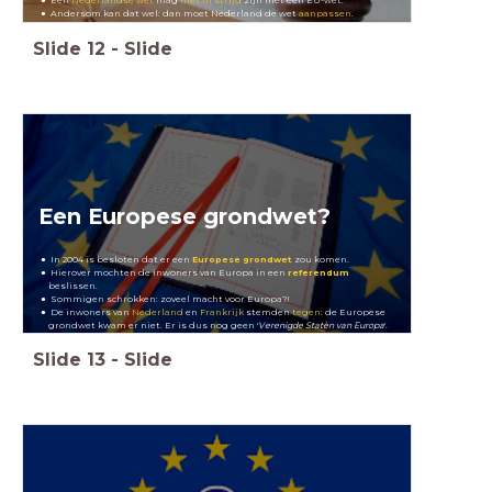
Een
Nederlandse wet
mag
niet in strijd
zijn met een EU-wet.
Andersom kan dat wel: dan moet Nederland de wet
aanpassen
.
Slide
12
-
Slide
Een Europese grondwet?
In 2004 is besloten dat er een
Europese grondwet
zou komen.
Hierover mochten de inwoners van Europa in een
referendum
beslissen.
Sommigen schrokken: zoveel macht voor Europa?!
De inwoners van
Nederland
en
Frankrijk
stemden
tegen
: de Europese
grondwet kwam er niet. Er is dus nog geen '
Verenigde Staten van Europa
'.
Slide
13
-
Slide