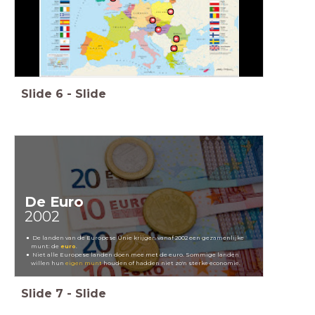
Slide
6
-
Slide
De Euro
2002
De landen van de Europese Unie krijgen vanaf 2002 een gezamenlijke
munt: de
euro
.
Niet alle Europese landen doen mee met de euro. Sommige landen
willen hun
eigen munt
houden of hadden niet zo'n sterke economie.
Slide
7
-
Slide