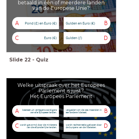
betaald in één of meerdere landen
van de Europese Unie?
A
B
Pond (£) en Euro (€)
Gulden en Euro (€)
C
D
Euro (€)
Gulden (ƒ)
Slide
22
-
Quiz
Welke uitspraak over het Europees
Parlement is juist?
Het Europees Parlement
A
B
bestaat uit vertegenwoordigers
vergadert om de zes maanden in
van alle Europese landen.
een andere lidstaat.
C
D
wordt gevormd door de ministers
wordt rechtstreeks gekozen door
van de afzonderlijke landen.
de burgers van de lidstaten.