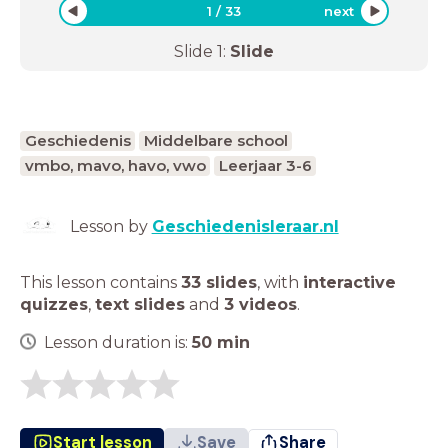
1
/
33
next
Slide
1
:
Slide
Geschiedenis
Middelbare school
vmbo, mavo, havo, vwo
Leerjaar 3-6
Lesson by
Geschiedenisleraar.nl
This lesson contains
33 slides
,
with
interactive
quizzes
,
text slides
and
3 videos
.
Lesson duration is:
50
min
Start lesson
Save
Share