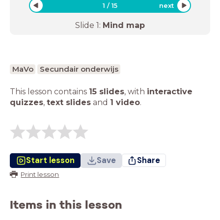
1
/
15
next
Slide
1
:
Mind map
MaVo
Secundair onderwijs
This lesson contains
15 slides
,
with
interactive
quizzes
,
text slides
and
1 video
.
Start lesson
Save
Share
Print lesson
Items in this lesson