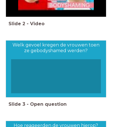
Slide
2
-
Video
Welk gevoel kregen de vrouwen toen
ze gebodyshamed werden?
Slide
3
-
Open question
Hoe reageerden de vrouwen hierop?