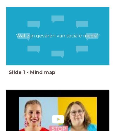
Wat zijn gevaren van sociale media?
Slide
1
-
Mind map