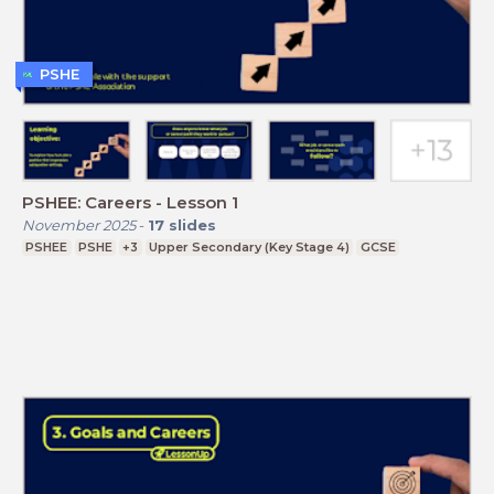
PSHE
PSHEE: Careers - Lesson 1
November 2025
-
17
slides
PSHEE
PSHE
+3
Upper Secondary (Key Stage 4)
GCSE