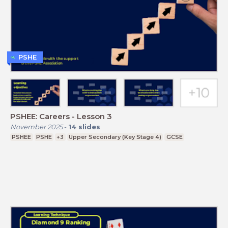
PSHE
PSHEE: Careers - Lesson 3
November 2025
-
14
slides
PSHEE
PSHE
+3
Upper Secondary (Key Stage 4)
GCSE