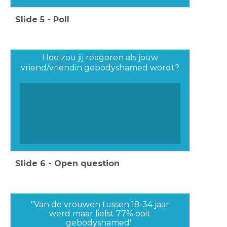
Slide
5
-
Poll
Hoe zou jij reageren als jouw
vriend/vriendin gebodyshamed wordt?
Slide
6
-
Open question
"Van de vrouwen tussen 18-34 jaar
werd maar liefst 77% ooit
gebodyshamed".