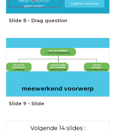
Heb je <u>hun</u>
Lijdend voorwerp
geschreven?
Slide
8
-
Drag question
meewerkend voorwerp
Slide
9
-
Slide
Volgende 14 slides :