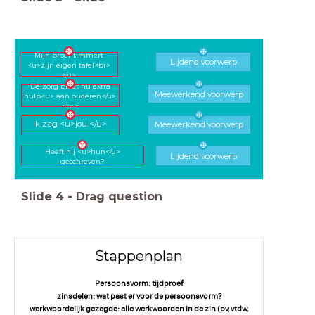
Mijn broer timmert
Lijdend voorwerp
<u>zijn eigen tafel<br>
</u>
De zorg biedt nu extra
Meewerkend voorwerp
hulp<u> aan ouderen</u>
<br>
Meewerkend voorwerp
Ik zag <u>jou.</u>
Heeft hij <u>hun</u>
Lijdend voorwerp
geschreven?
Slide
4
-
Drag question
Stappenplan
Persoonsvorm: tijdproef
zinsdelen: wat past er voor de persoonsvorm?
werkwoordelijk gezegde: alle werkwoorden in de zin (pv, vtdw,