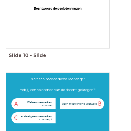
Beantwoord de gesloten vragen
Slide
10
-
Slide
Is dit een meewerkend voorwerp?
'Heb jij een voldoende
van de docent
gekregen?'
Wel een meewerkend
A
B
Geen meewerkend voorwerp
voorwerp
er staat geen meewerkend
C
voorwerp in