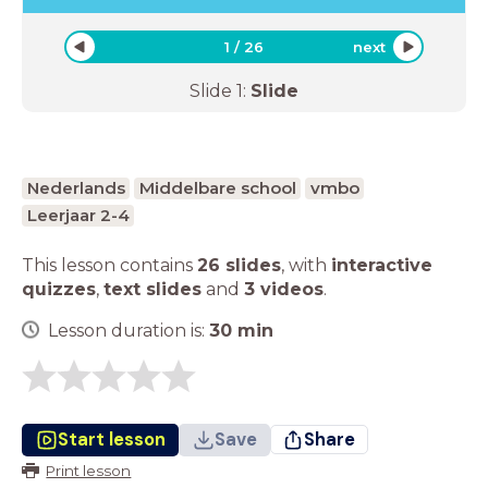
1
/
26
next
Slide
1
:
Slide
Nederlands
Middelbare school
vmbo
Leerjaar 2-4
This lesson contains
26 slides
,
with
interactive
quizzes
,
text slides
and
3 videos
.
Lesson duration is:
30
min
Start lesson
Save
Share
Print lesson