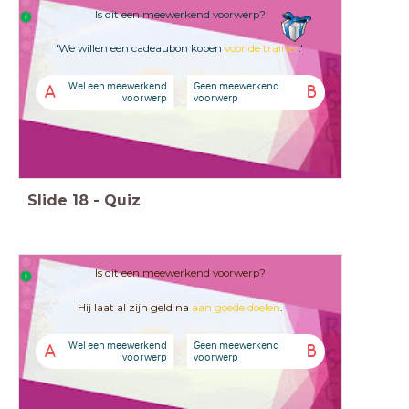
Is dit een meewerkend voorwerp?
'We willen een cadeaubon kopen
voor
de trainer
.'
Wel een meewerkend
Geen meewerkend
A
B
voorwerp
voorwerp
Slide
18
-
Quiz
Is dit een meewerkend voorwerp?
Hij laat al zijn geld na
aan
goede doelen
.
Wel een meewerkend
Geen meewerkend
A
B
voorwerp
voorwerp