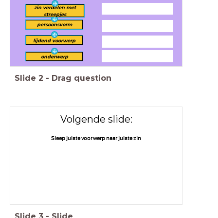
zin verdelen met
streepjes
persoonsvorm
lijdend voorwerp
onderwerp
Slide
2
-
Drag question
Volgende slide:
Sleep juiste voorwerp naar juiste zin
Slide
3
-
Slide