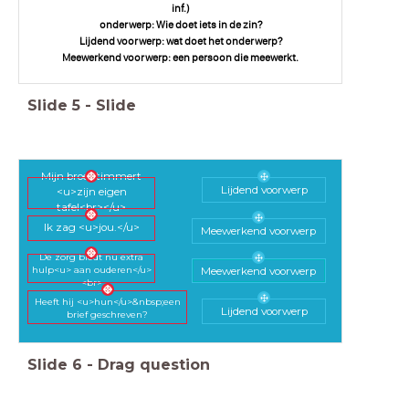
inf.)
onderwerp: Wie doet iets in de zin?
Lijdend voorwerp: wat doet het onderwerp?
Meewerkend voorwerp: een persoon die meewerkt.
Slide
5
-
Slide
Mijn broer timmert
Lijdend voorwerp
<u>zijn eigen
tafel<br></u>
Ik zag <u>jou.</u>
Meewerkend voorwerp
De zorg biedt nu extra
hulp<u> aan ouderen</u>
Meewerkend voorwerp
<br>
Heeft hij <u>hun</u>&nbsp;een
Lijdend voorwerp
brief geschreven?
Slide
6
-
Drag question