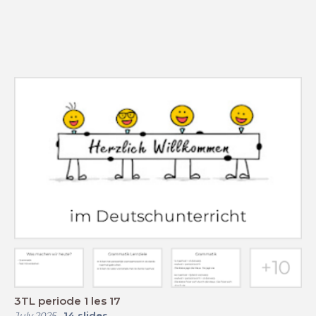
3TL periode 1 les 17
July 2025
-
14
slides