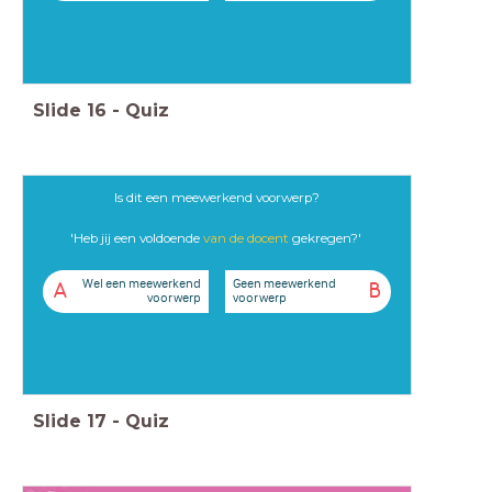
Slide
16
-
Quiz
Is dit een meewerkend voorwerp?
'Heb jij een voldoende
van
de docent
gekregen?'
Wel een meewerkend
Geen meewerkend
A
B
voorwerp
voorwerp
Slide
17
-
Quiz