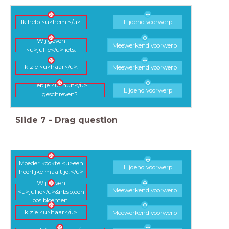
Lijdend voorwerp
Ik help <u>hem.</u>
Wij geven
Meewerkend voorwerp
<u>jullie</u> iets.
Meewerkend voorwerp
Ik zie <u>haar</u>.
Heb je <u>hun</u>
Lijdend voorwerp
geschreven?
Slide
7
-
Drag question
Moeder kookte <u>een
Lijdend voorwerp
heerlijke maaltijd.</u>
Wij geven
Meewerkend voorwerp
<u>jullie</u>&nbsp;een
bos bloemen.
Meewerkend voorwerp
Ik zie <u>haar</u>.