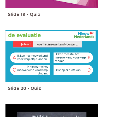
Slide
19
-
Quiz
Ik kan meestal het
Ik kan het meewerkend
A
B
meewerkend voorwerp
voorwerp altijd vinden.
vinden.
Ik kan soms het
C
D
Ik snap er niets van.
meewerkend voorwerp
vinden.
Slide
20
-
Quiz