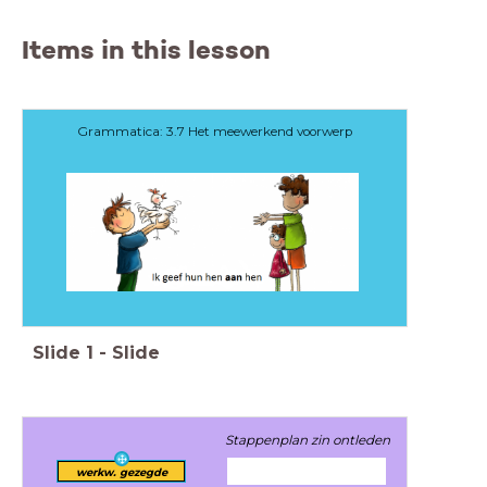
Items in this lesson
Grammatica: 3.7 Het meewerkend voorwerp
Slide
1
-
Slide
Stappenplan zin ontleden
werkw. gezegde