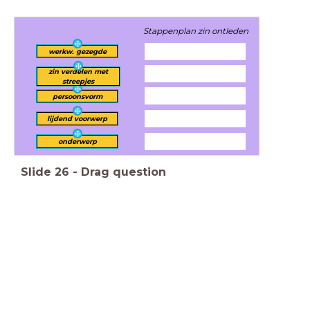
Stappenplan zin ontleden
werkw. gezegde
zin verdelen met
streepjes
persoonsvorm
lijdend voorwerp
onderwerp
Slide
26
-
Drag question