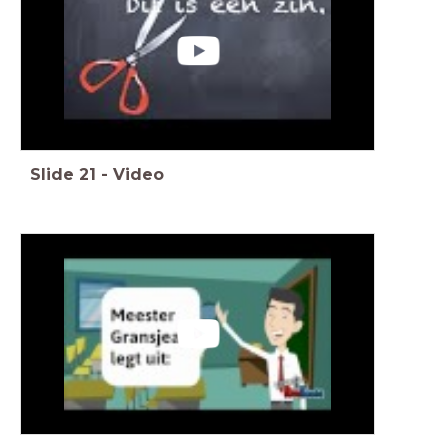
Slide
21
-
Video