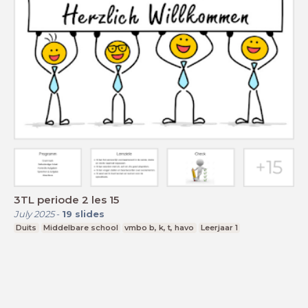
3TL periode 2 les 15
July 2025
-
19
slides
Duits
Middelbare school
vmbo b, k, t, havo
Leerjaar 1