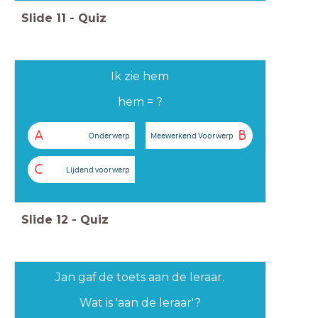
Slide
11
-
Quiz
Ik zie hem
hem = ?
A
B
Onderwerp
Meewerkend Voorwerp
C
Lijdend voorwerp
Slide
12
-
Quiz
Jan gaf de toets aan de leraar.
Wat is 'aan de leraar'?