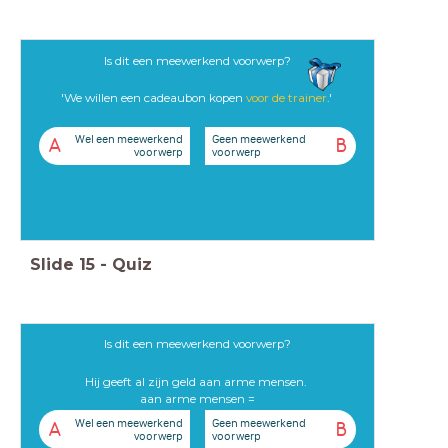
Is dit een meewerkend voorwerp?
'We willen een cadeaubon kopen
voor
de trainer
.'
Wel een meewerkend
Geen meewerkend
A
B
voorwerp
voorwerp
Slide
15
-
Quiz
Is dit een meewerkend voorwerp?
Hij geeft al zijn geld aan arme mensen.
aan arme mensen =
Wel een meewerkend
Geen meewerkend
A
B
voorwerp
voorwerp