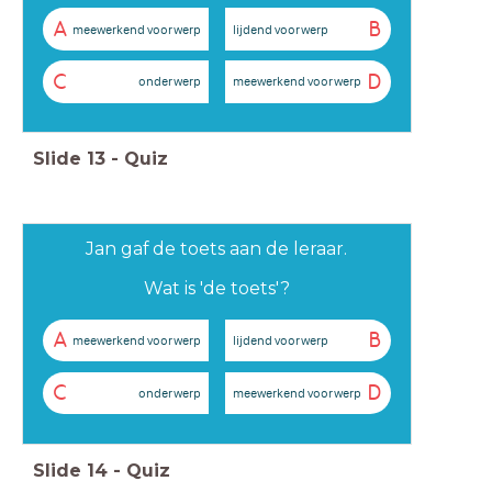
A
B
meewerkend voorwerp
lijdend voorwerp
C
D
onderwerp
meewerkend voorwerp
Slide
13
-
Quiz
Jan gaf de toets aan de leraar.
Wat is 'de toets'?
A
B
meewerkend voorwerp
lijdend voorwerp
C
D
onderwerp
meewerkend voorwerp
Slide
14
-
Quiz