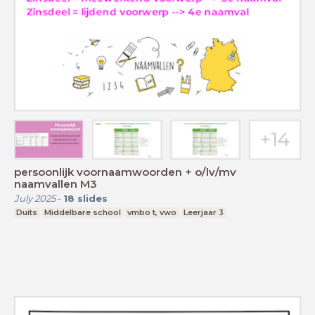
persoonlijk voornaamwoorden + o/lv/mv
naamvallen M3
July 2025
-
18
slides
Duits
Middelbare school
vmbo t, vwo
Leerjaar 3