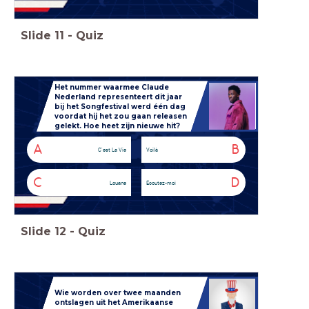
Slide
11
-
Quiz
Het nummer waarmee Claude
Nederland representeert dit jaar
bij het Songfestival werd één dag
voordat hij het zou gaan releasen
gelekt. Hoe heet zijn nieuwe hit?
A
B
C'est La Vie
Voilà
C
D
Louane
Écoutez-moi
Slide
12
-
Quiz
Wie worden over twee maanden
ontslagen uit het Amerikaanse