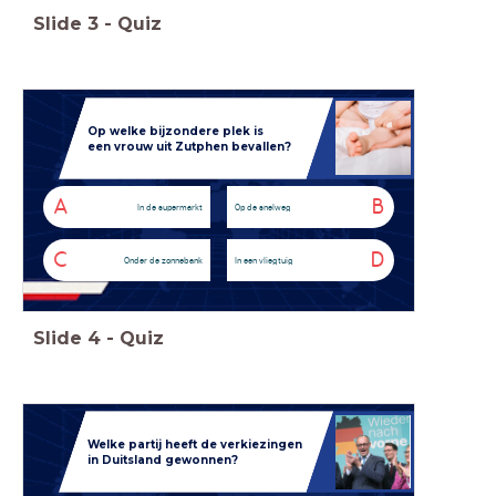
Slide
3
-
Quiz
Op welke bijzondere plek is
een vrouw uit Zutphen bevallen?
A
B
In de supermarkt
Op de snelweg
C
D
Onder de zonnebank
In een vliegtuig
Slide
4
-
Quiz
Welke partij heeft de verkiezingen
in Duitsland gewonnen?