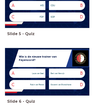
A
B
AfD
CDU
C
D
FDP
SDP
Slide
5
-
Quiz
Wie is de nieuwe trainer van
Feyenoord?
A
B
Louis van Gaal
Bert van Marwijk
C
D
Robin van Persie
Giovanni van Bronckhorst
Slide
6
-
Quiz