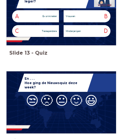
leger?
A
B
Ex criminelen
Vrouwen
C
D
Transgenders
Minderjarigen
Slide
13
-
Quiz
En . . .
Hoe ging de
Nieuwsquiz deze
week?
😒
🙁
😐
🙂
😃