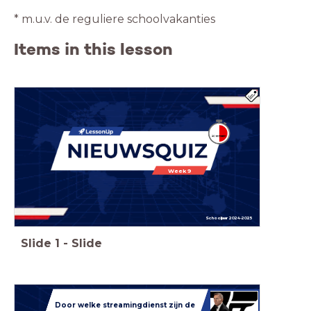
* m.u.v. de reguliere schoolvakanties
Items in this lesson
Week 9
Schooljaar 2024-2025
Slide
1
-
Slide
Door welke streamingdienst zijn de