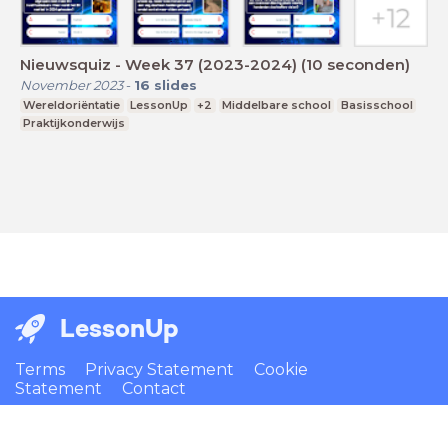
Nieuwsquiz - Week 37 (2023-2024) (10 seconden)
November 2023
-
16
slides
Wereldoriëntatie
LessonUp
+2
Middelbare school
Basisschool
Praktijkonderwijs
LessonUp
Terms
Privacy Statement
Cookie
Statement
Contact
English