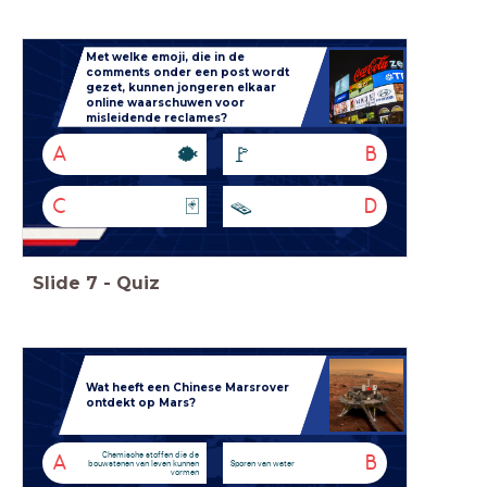
Met welke emoji, die in de
comments onder een post wordt
gezet, kunnen jongeren elkaar
online waarschuwen voor
misleidende reclames?
🐡
🚩
A
B
🃏
🪤
C
D
Slide
7
-
Quiz
Wat heeft een Chinese Marsrover
ontdekt op Mars?
Chemische stoffen die de
A
B
bouwstenen van leven kunnen
Sporen van water
vormen