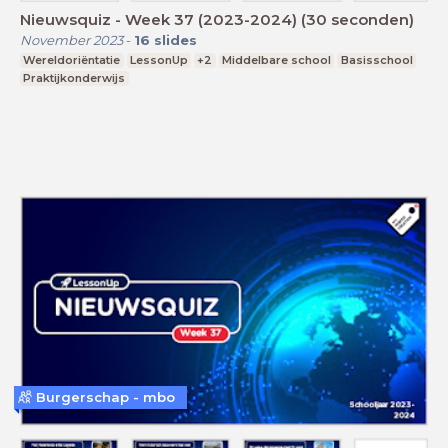
Nieuwsquiz - Week 37 (2023-2024) (30 seconden)
November 2023
-
16
slides
Wereldoriëntatie
LessonUp
+2
Middelbare school
Basisschool
Praktijkonderwijs
Burgerschap - mbo