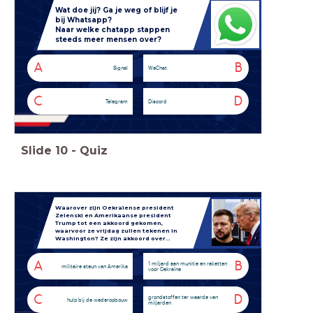
Wat doe jij? Ga je weg of blijf je
bij Whatsapp?
Naar welke chatapp stappen
steeds meer mensen over?
A
B
Signal
WeChat
C
D
Telegram
Discord
Slide
10
-
Quiz
Waarover zijn Oekraïense president
Zelenski en Amerikaanse president
Trump tot een akkoord gekomen,
waarvoor ze vrijdag zullen tekenen in
Washington? Ze zijn akkoord over…
A
B
1 miljard aan munitie en raketten
militaire steun van Amerika
voor Oekraïne
C
D
grondstoffen ter waarde van
hulp bij de wederopbouw
miljarden