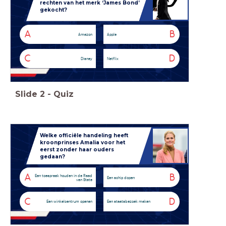
rechten van het merk ‘James Bond’
gekocht?
A
B
Amazon
Apple
C
D
Disney
Netflix
Slide
2
-
Quiz
Welke officiële handeling heeft
kroonprinses Amalia voor het
eerst zonder haar ouders
gedaan?
A
B
Een toespraak houden in de Raad
Een schip dopen
van State
C
D
Een winkelcentrum openen
Een staatsbezoek maken