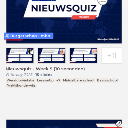
Burgerschap - mbo
Nieuwsquiz - Week 9 (10 seconden)
February 2025
-
15
slides
Wereldoriëntatie
LessonUp
+7
Middelbare school
Basisschool
Praktijkonderwijs