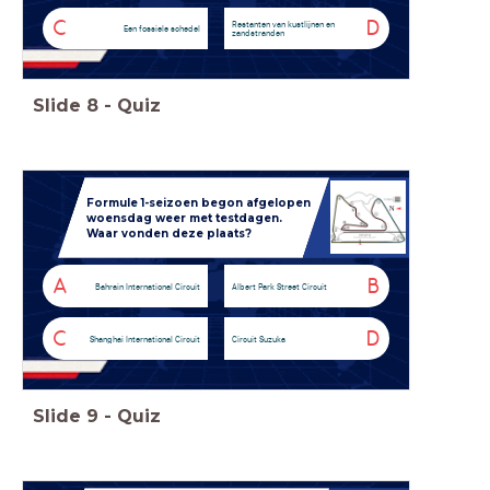
C
D
Restanten van kustlijnen en
Een fossiele schedel
zandstranden
Slide
8
-
Quiz
Formule 1-seizoen begon afgelopen
woensdag weer met testdagen.
Waar vonden deze plaats?
A
B
Bahrain International Circuit
Albert Park Street Circuit
C
D
Shanghai International Circuit
Circuit Suzuka
Slide
9
-
Quiz