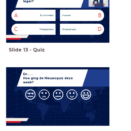
leger?
A
B
Ex criminelen
Vrouwen
C
D
Transgenders
Minderjarigen
Slide
13
-
Quiz
En . . .
Hoe ging de
Nieuwsquiz deze
week?
😒
🙁
😐
🙂
😃