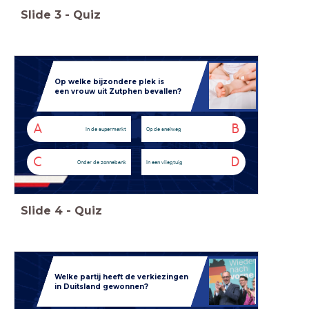
Slide
3
-
Quiz
Op welke bijzondere plek is
een vrouw uit Zutphen bevallen?
A
B
In de supermarkt
Op de snelweg
C
D
Onder de zonnebank
In een vliegtuig
Slide
4
-
Quiz
Welke partij heeft de verkiezingen
in Duitsland gewonnen?