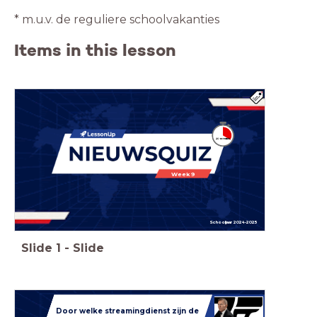
* m.u.v. de reguliere schoolvakanties
Items in this lesson
Week 9
Schooljaar 2024-2025
Slide
1
-
Slide
Door welke streamingdienst zijn de