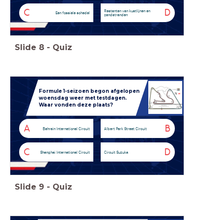
C
D
Restanten van kustlijnen en
Een fossiele schedel
zandstranden
Slide
8
-
Quiz
Formule 1-seizoen begon afgelopen
woensdag weer met testdagen.
Waar vonden deze plaats?
A
B
Bahrain International Circuit
Albert Park Street Circuit
C
D
Shanghai International Circuit
Circuit Suzuka
Slide
9
-
Quiz