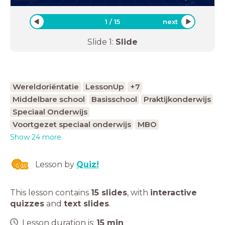
1
/
15
next
Slide
1
:
Slide
Wereldoriëntatie
LessonUp
+7
Middelbare school
Basisschool
Praktijkonderwijs
Speciaal Onderwijs
Voortgezet speciaal onderwijs
MBO
Show 24 more
Lesson by
Quiz!
This lesson contains
15 slides
,
with
interactive
quizzes
and
text slides
.
Lesson duration is:
15
min