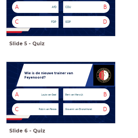
A
B
AfD
CDU
C
D
FDP
SDP
Slide
5
-
Quiz
Wie is de nieuwe trainer van
Feyenoord?
A
B
Louis van Gaal
Bert van Marwijk
C
D
Robin van Persie
Giovanni van Bronckhorst
Slide
6
-
Quiz