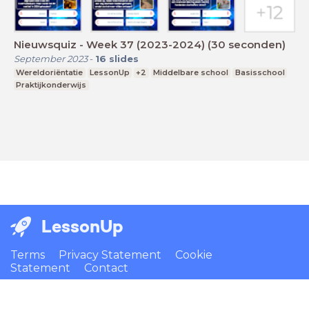
Nieuwsquiz - Week 37 (2023-2024) (30 seconden)
September 2023
-
16
slides
Wereldoriëntatie
LessonUp
+2
Middelbare school
Basisschool
Praktijkonderwijs
LessonUp
Terms
Privacy Statement
Cookie
Statement
Contact
English