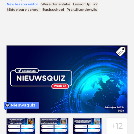
New lesson editor
Wereldoriëntatie
LessonUp
+7
Middelbare school
Basisschool
Praktijkonderwijs
Nieuwsquiz