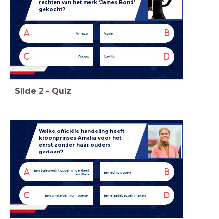
rechten van het merk ‘James Bond’
gekocht?
A
B
Amazon
Apple
C
D
Disney
Netflix
Slide
2
-
Quiz
Welke officiële handeling heeft
kroonprinses Amalia voor het
eerst zonder haar ouders
gedaan?
A
B
Een toespraak houden in de Raad
Een schip dopen
van State
C
D
Een winkelcentrum openen
Een staatsbezoek maken