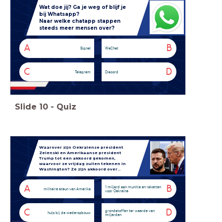
Wat doe jij? Ga je weg of blijf je
bij Whatsapp?
Naar welke chatapp stappen
steeds meer mensen over?
A
B
Signal
WeChat
C
D
Telegram
Discord
Slide
10
-
Quiz
Waarover zijn Oekraïense president
Zelenski en Amerikaanse president
Trump tot een akkoord gekomen,
waarvoor ze vrijdag zullen tekenen in
Washington? Ze zijn akkoord over…
A
B
1 miljard aan munitie en raketten
militaire steun van Amerika
voor Oekraïne
C
D
grondstoffen ter waarde van
hulp bij de wederopbouw
miljarden