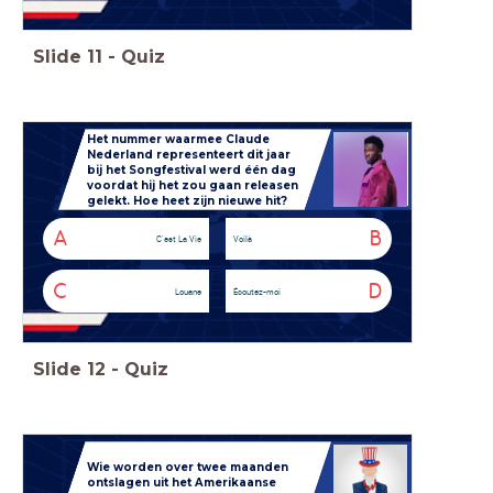
Slide
11
-
Quiz
Het nummer waarmee Claude
Nederland representeert dit jaar
bij het Songfestival werd één dag
voordat hij het zou gaan releasen
gelekt. Hoe heet zijn nieuwe hit?
A
B
C'est La Vie
Voilà
C
D
Louane
Écoutez-moi
Slide
12
-
Quiz
Wie worden over twee maanden
ontslagen uit het Amerikaanse