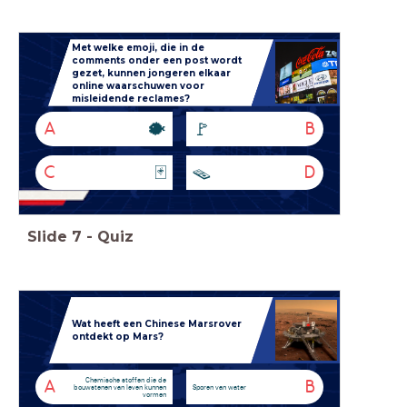
Met welke emoji, die in de
comments onder een post wordt
gezet, kunnen jongeren elkaar
online waarschuwen voor
misleidende reclames?
🐡
🚩
A
B
🃏
🪤
C
D
Slide
7
-
Quiz
Wat heeft een Chinese Marsrover
ontdekt op Mars?
Chemische stoffen die de
A
B
bouwstenen van leven kunnen
Sporen van water
vormen