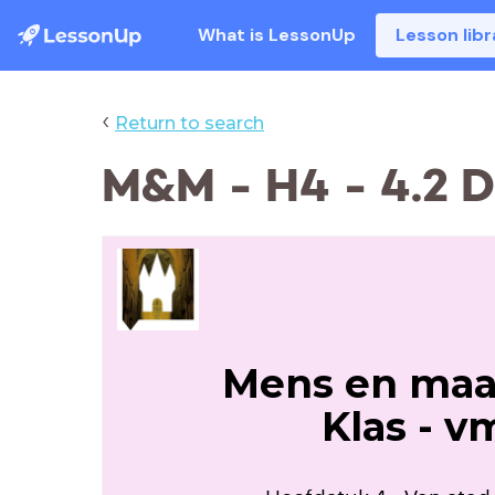
What is LessonUp
Lesson libr
‹
Return to search
M&M - H4 - 4.2 
Mens en maa
Klas - v