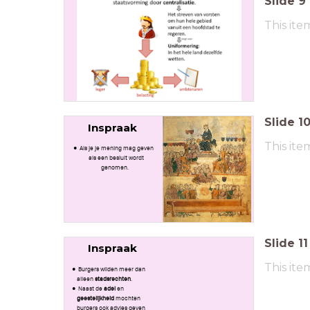
Slide
9
This ite
Slide
1
Inspraak
This ite
Als je je mening mag geven
als een besluit wordt
genomen.
Slide
11
Inspraak
This ite
Burgers wilden meer dan
alleen
stadsrechten
.
Naast de
adel
en
geestelijkheid
mochten
burgers ook advies geven