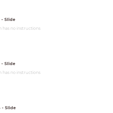
-
Slide
m has no instructions
-
Slide
m has no instructions
4
-
Slide