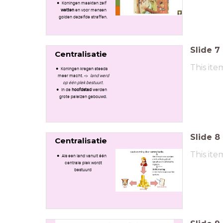
Koningen maakten zelf
wetten
en voor mensen
golden dezelfde straffen.
Slide
7
Centralisatie
This ite
Koningen kregen steeds
meer macht. ->
land werd
op één plek bestuurt.
In de
hoofdstad
werden
grote paleizen gebouwd.
Slide
8
Centralisatie
This ite
Als een land vanuit één
centrale plek wordt
bestuurd