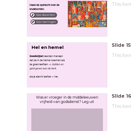
This ite
Maak de opdracht over de
kruistochten.
Voor docenten
Voor leerlingen
Slide
15
Hel en hemel
This ite
Geestelijken
leerden mensen
dat ze in de hemel kwamen als
ze goed leefden .->
bidden en
geld geven aan de kerk
.
Als je slecht leefde -> hel.
Slide
1
Was er vroeger in de middeleeuwen
vrijheid van godsdienst? Leg uit
This ite