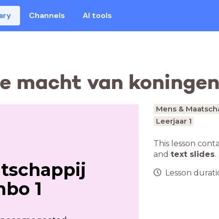
ary
Channels
AI tools
De macht van koninge
Mens & Maatscha
Leerjaar 1
This lesson cont
and
text slides
.
tschappij
Lesson duratio
mbo 1