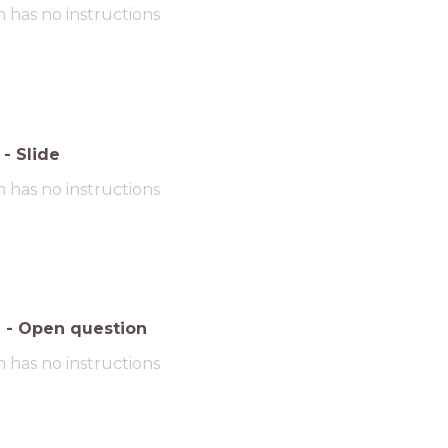
m has no instructions
-
Slide
m has no instructions
6
-
Open question
m has no instructions