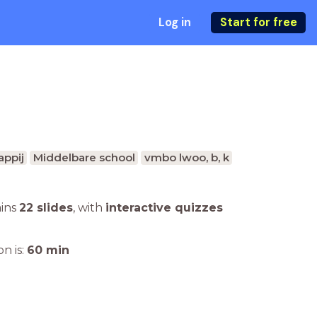
Log in
Start for free
n
ppij
Middelbare school
vmbo lwoo, b, k
ains
22 slides
,
with
interactive quizzes
n is:
60
min