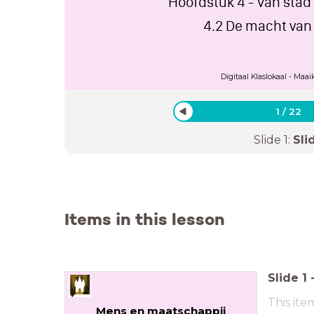
Hoofdstuk 4 - Van sta
4.2 De macht van
Digitaal Klaslokaal - Maai
1
/
22
Slide
1
:
Sli
Items in this lesson
Slide
1
This ite
Mens en maatschappij