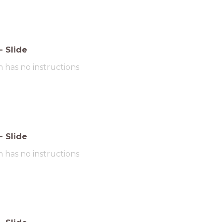
-
Slide
m has no instructions
-
Slide
m has no instructions