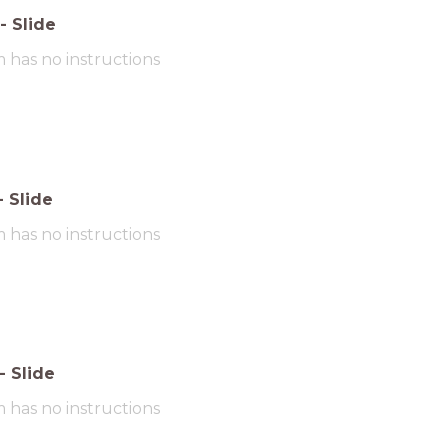
-
Slide
m has no instructions
-
Slide
m has no instructions
-
Slide
m has no instructions