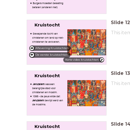
Burgers moesten belasting
betalen (anderen niet)
Slide
12
Kruistocht
This ite
Gewapende tocht van
christenen om land op niet-
christenen te veroveren.
Aflevering Kruistochten
De eerste kruistochten
Korte video: kruistochten
Slide
13
Kruistocht
This ite
Jeruzalem
was een
belangrijke stad voor
christenen en moslim.
1095 - de paus wilde dat
Jeruzalem
bevrijd werd van
de moslims.
Slide
1
Kruistocht