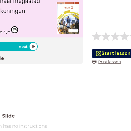
d naar megastad
 koningen
ke Zijm
next
Start lesson
de
Print lesson
-
Slide
m has no instructions