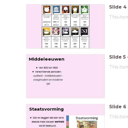
Slide
4
This ite
Slide
5
Middeleeuwen
This ite
Van 500 tot 1500
Verschillende perioden:
oudheid - middeleeuwen -
vroegmodern en moderne
tijd
Slide
6
Staatsvorming
This ite
Dat wil zeggen dat een land
steeds meer als een
eenheid
wordt bestuurd.