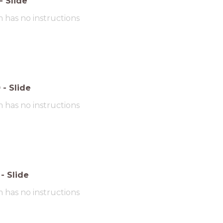
-
Slide
m has no instructions
0
-
Slide
m has no instructions
-
Slide
m has no instructions