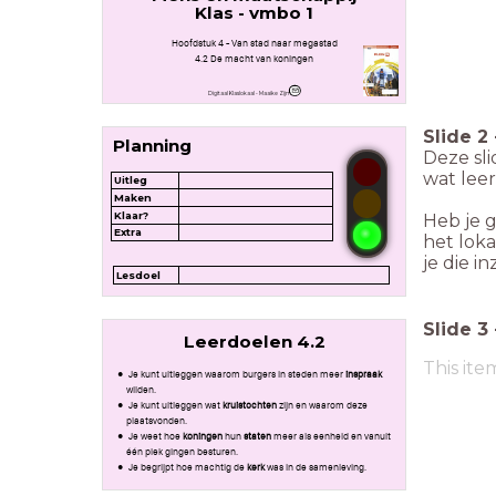
Klas - vmbo 1
Hoofdstuk 4 - Van stad naar megastad
4.2 De macht van koningen
Digitaal Klaslokaal - Maaike Zijm
Slide
2
Planning
Deze sli
wat leer
Uitleg
Maken
Klaar?
Heb je g
Extra
het loka
je die i
Lesdoel
Slide
3
Leerdoelen 4.2
This ite
Je kunt uitleggen waarom burgers in steden meer
inspraak
wilden.
Je kunt uitleggen wat
kruistochten
zijn en waarom deze
plaatsvonden.
Je weet hoe
koningen
hun
staten
meer als eenheid en vanuit
één plek gingen besturen.
Je begrijpt hoe machtig de
kerk
was in de samenleving.