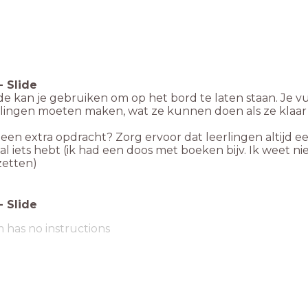
-
Slide
de kan je gebruiken om op het bord te laten staan. Je vul
lingen moeten maken, wat ze kunnen doen als ze klaar z
een extra opdracht? Zorg ervoor dat leerlingen altijd ee
al iets hebt (ik had een doos met boeken bijv. Ik weet nie
nzetten)
-
Slide
m has no instructions