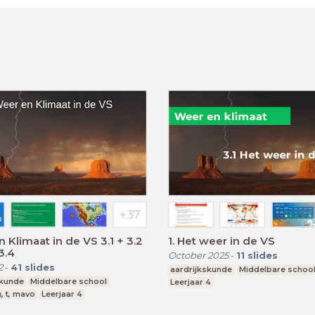
 Klimaat in de VS 3.1 + 3.2
1. Het weer in de VS
3.4
October 2025
-
11
slides
2
-
41
slides
aardrijkskunde
Middelbare schoo
skunde
Middelbare school
Leerjaar 4
, t, mavo
Leerjaar 4