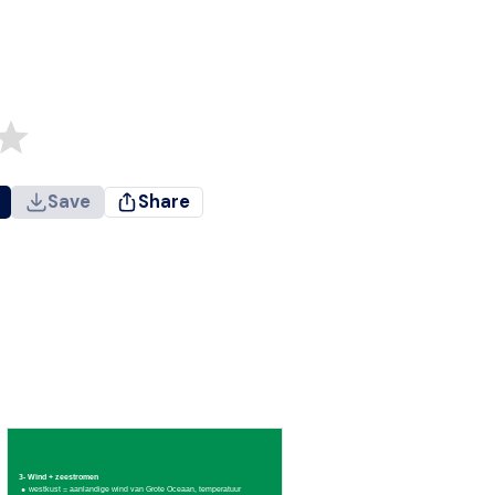
Save
Share
3- Wind + zeestromen
westkust = aanlandige wind van Grote Oceaan, temperatuur