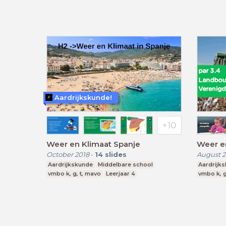
Aardrijkskunde!
Weer en Klimaat Spanje
Weer en
October 2018
-
14
slides
August 
Aardrijkskunde
Middelbare school
Aardrijk
vmbo k, g, t, mavo
Leerjaar 4
vmbo k, g