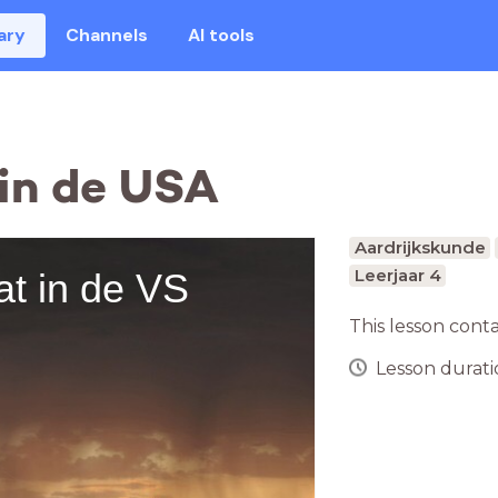
ary
Channels
AI tools
in de USA
Aardrijkskunde
Leerjaar 4
t in de VS
This lesson cont
Lesson duratio