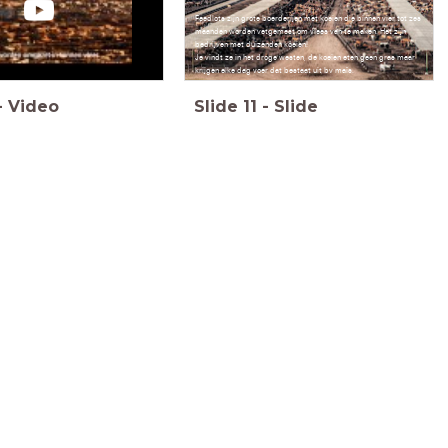
Feedlots zijn grote boerderijen met koeien die binnen vier tot zes
maanden worden vetgemest om vlees van te maken. Het zijn
bedrijven met duizenden koeien!
Je vindt ze in het droge westen, de koeien eten geen gras maar
krijgen elke dag voer dat bestaat uit bv maïs.
-
Video
Slide
11
-
Slide