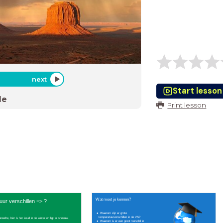
next
Start lesson
de
Print lesson
Wat moet je kennen?
ur verschillen => ?
Waarom zijn er grote
temperatuurverschillen in de VS?
reedte, hier is het koud in de winter en ligt er sneeuw.
Waarom is er een groot verschil in