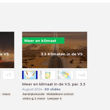
Weer en klimaat in de V.S. par. 3.3
August 2024
-
50
slides
l
mavo
Aardrijkskunde
Middelbare school
vmbo g, t, mavo
Leerjaar 4