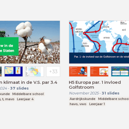
 klimaat in de V.S. par 3.4
H5 Europa par. 1 invloed
Golfstroom
2024
-
37
slides
November 2025
-
31
slides
skunde
Middelbare school
Aardrijkskunde
Middelbare schoo
, t, mavo
Leerjaar 4
havo, vwo
Leerjaar 1