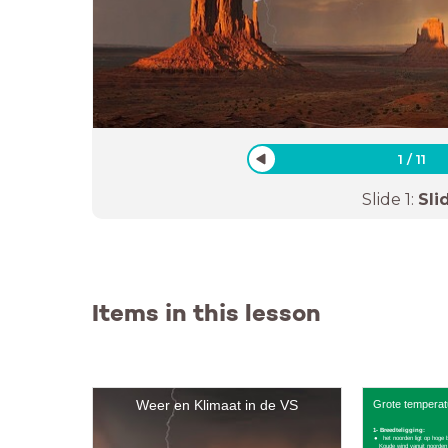
1
/
11
Slide
1
:
Sli
Items in this lesson
Weer en Klimaat in de VS
Grote temperatu
1- Breedteligging:
het noorden ligt op hoge b
Koude wind vanuit noorden