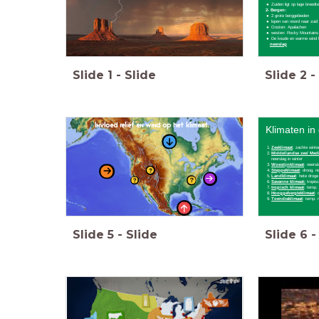
Zuiden ligt op lage breedt
2- Bergen:
2 grote berggebieden
lopen van noord naar zuid
Oosten: Apalachen
westen: Rocky Mountains
De koude en warme wind 
neerslag
Slide
1
-
Slide
Slide
2
-
Invloed reliëf en wind op het klimaat.
Klimaten in
Zeeklimaat
: zachte winte
Middellandse zee/ Medi
neerslag in winter
Woestijnklimaat
: neers
Steppeklimaat
: droog, n
Landklimaat
: hete droge
Savanne klimaat:
tropisc
tropisch klimaat
: temp. 
Hooggebergteklimaat
: 
Toendraklimaat
: temp. 
Slide
5
-
Slide
Slide
6
-