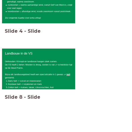
gematigd, warme zeestroom.
zuidoosten = warme aanlandige wind, vanuit Golf van Mexico, zorgt
voor veel regen
noordoosten = aflandige wind, koude zeestroom vanuit poolstreek.
Zie volgende kaartje voor extra uitleg!
Slide
4
-
Slide
Landbouw in de VS
Onthouden: Klimaat en landbouw hangen sterk samen.
De VS heeft 2 delen: Westen is droog, oosten is nat => scheidslijn ligt
op de Great Plains.
Bijna elk landbouwgebied heeft een specialisatie in 1 gewas =>
belt
genoemd.
Dairy belt -> zuivel en vleeskoeien
Soybean belt -> sojabonen en maïs
Cotton belt -> katoen, tabak, citrusvruchten, fruit
Slide
8
-
Slide