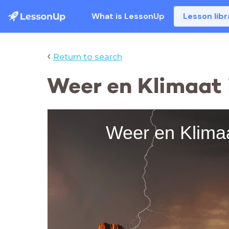
What is LessonUp
Lesson libr
‹
Return to search
Weer en Klimaat 
Weer en Klimaa