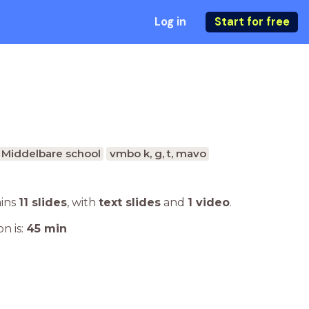
Log in
Start for free
Middelbare school
vmbo k, g, t, mavo
ains
11 slides
,
with
text slides
and
1 video
.
n is:
45
min