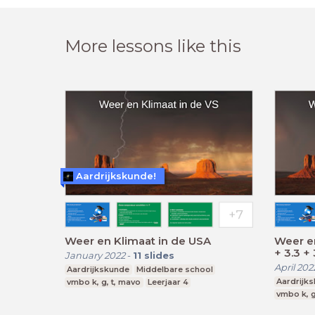
More lessons like this
Aardrijkskunde!
Weer en Klimaat in de USA
Weer en
+ 3.3 + 
January 2022
-
11
slides
April 202
Aardrijkskunde
Middelbare school
Aardrijk
vmbo k, g, t, mavo
Leerjaar 4
vmbo k, g