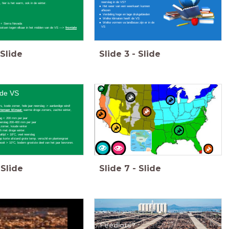
neerslag in de VS?
e, hier is het warm, ook in de winter.
Het weer van een weerkaart kunnen
aflezen
Verdeling hoge en lage drukgebieden
Welke klimaten heeft de VS
Welke vormen va landbouw zijn er in de
 + Sierra Nevada
VS
botsen tegen elkaar in het midden van de VS —>
frontale
Slide
Slide
3
-
Slide
 de VS
rs, koele zomer, hele jaar neerslag -> aanlandige wind!
terraan klimaat:
warme droge zomers, zachte winter,
lag < 200 mm per jaar
eerslag 200-400 mm per jaar
 zomer, koude winter
h met droge winter.
altijd > 18°C, veel neerslag
op korte afstand grote temp. verschil en plantengroei
nooit > 10°C, bodem grootste deel van het jaar bevroren.
Slide
Slide
7
-
Slide
Feedlots?