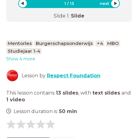
1
/
13
next
Slide
1
:
Slide
Mentorles
Burgerschapsonderwijs
+4
MBO
Studiejaar 1-4
Show 4 more
Lesson by
Respect Foundation
This lesson contains
13 slides
,
with
text slides
and
1 video
.
Lesson duration is:
50
min