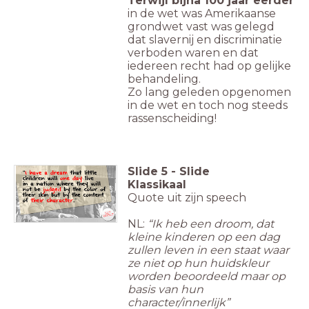
Terwijl bijna 100 jaar eerder
in de wet was Amerikaanse
grondwet vast was gelegd
dat slavernij en discriminatie
verboden waren en dat
iedereen recht had op gelijke
behandeling.
Zo lang geleden opgenomen
in de wet en toch nog steeds
rassenscheiding!
Slide
5
-
Slide
Klassikaal
Quote uit zijn speech
NL:
“Ik heb een droom, dat
kleine kinderen op een dag
zullen leven in een staat waar
ze niet op hun huidskleur
worden beoordeeld maar op
basis van hun
character/innerlijk”