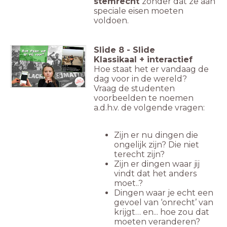
stemrecht
zonder dat ze aan
speciale eisen moeten
voldoen.
Slide
8
-
Slide
Klassikaal + interactief
Hoe staat het er vandaag de
dag voor in de wereld?
Vraag de studenten
voorbeelden te noemen
a.d.h.v. de volgende vragen:
Zijn er nu dingen die
ongelijk zijn? Die niet
terecht zijn?
Zijn er dingen waar jij
vindt dat het anders
moet..?
Dingen waar je echt een
gevoel van ‘onrecht’ van
krijgt… en... hoe zou dat
moeten veranderen?