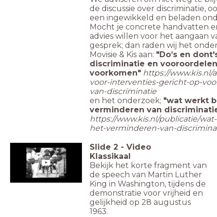
de discussie over discriminatie, oo
een ingewikkeld en beladen on
Mocht je concrete handvatten e
advies willen voor het aangaan v
gesprek; dan raden wij het onde
Movisie & Kis aan:
"Do’s en dont
discriminatie en vooroordelen
voorkomen"
https://www.kis.nl/ar
voor-interventies-gericht-op-v
van-discriminatie
en het onderzoek;
"wat werkt b
verminderen van discriminatie
https://www.kis.nl/publicatie/wat-
het-verminderen-van-discrimina
Slide
2
-
Video
Klassikaal
Bekijk het korte fragment van
de speech van Martin Luther
King in Washington, tijdens de
demonstratie voor vrijheid en
gelijkheid op 28 augustus
1963.