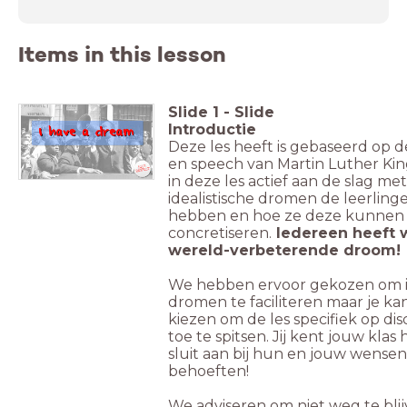
Items in this lesson
Slide
1
-
Slide
Introductie
Deze les heeft is gebaseerd op 
en speech van Martin Luther Kin
in deze les actief aan de slag me
idealistische dromen de leerling
hebben en hoe ze deze kunnen
concretiseren.
Iedereen heeft 
wereld-verbeterende droom!
We hebben ervoor gekozen om 
dromen te faciliteren maar je ka
kiezen om de les specifiek op dis
toe te spitsen. Jij kent jouw klas 
sluit aan bij hun en jouw wense
behoeften!
We adviseren om niet weg te bli