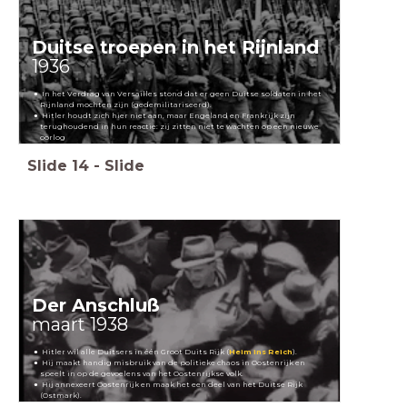
Duitse troepen in het Rijnland
1936
In het Verdrag van Versailles stond dat er geen Duitse soldaten in het
Rijnland mochten zijn (gedemilitariseerd).
Hitler houdt zich hier niet aan, maar Engeland en Frankrijk zijn
terughoudend in hun reactie: zij zitten niet te wachten op een nieuwe
oorlog
Slide
14
-
Slide
Der Anschluß
maart 1938
Hitler wil alle Duitsers in één Groot Duits Rijk (
Heim ins Reich
).
Hij maakt handig misbruik van de politieke chaos in Oostenrijk en
speelt in op de gevoelens van het Oostenrijkse volk.
Hij annexeert Oostenrijk en maak het een deel van het Duitse Rijk
(Ostmark).