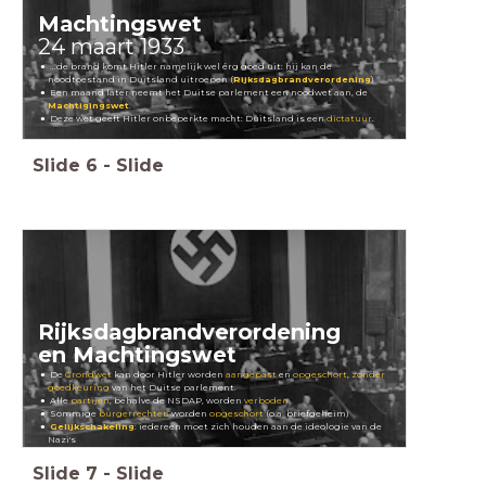
Machtingswet
24 maart 1933
...de brand komt Hitler namelijk wel érg goed uit: hij kan de
noodtoestand in Duitsland uitroepen (
Rijksdagbrandverordening
)
Een maand later neemt het Duitse parlement een noodwet aan, de
Machtigingswet
.
Deze wet geeft Hitler onbeperkte macht: Duitsland is een
dictatuur
.
Slide
6
-
Slide
Rijksdagbrandverordening
en Machtingswet
De
Grondwet
kan door Hitler worden
aangepast
en
opgeschort
,
zonder
goedkeuring
van het Duitse parlement.
Alle
partijen
, behalve de NSDAP, worden
verboden
.
Sommige
burgerrechten
worden
opgeschort
(o.a. briefgeheim)
Gelijkschakeling
: iedereen moet zich houden aan de ideologie van de
Nazi's
Slide
7
-
Slide