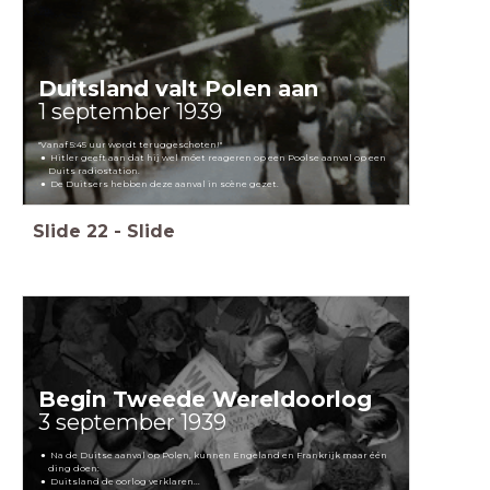
Duitsland valt Polen aan
1 september 1939
"Vanaf 5:45 uur wordt teruggeschoten!"
Hitler geeft aan dat hij wel móet reageren op een Poolse aanval op een
Duits radiostation.
De Duitsers hebben deze aanval in scène gezet.
Slide
22
-
Slide
Begin Tweede Wereldoorlog
3 september 1939
Na de Duitse aanval op Polen, kunnen Engeland en Frankrijk
maar één
ding doen:
Duitsland de oorlog verklaren...