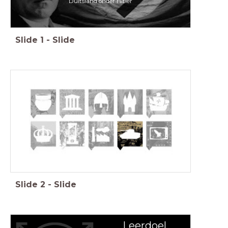
Duitsland onder Hitler
Slide
1
-
Slide
Feniks, Geschiedenis Werkplaats, Memo, Saga
Slide
2
-
Slide
Leerdoel