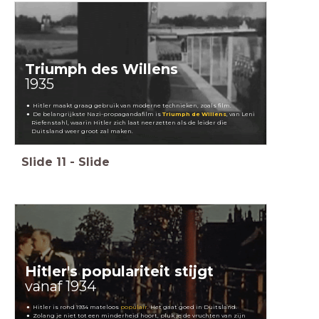
Triumph des Willens
1935
Hitler maakt graag gebruik van moderne technieken, zoals film.
De belangrijkste Nazi-propagandafilm is
Triumph de Willens
, van Leni
Riefenstahl, waarin Hitler zich laat neerzetten als de leider die
Duitsland weer groot zal maken.
Slide
11
-
Slide
Hitler's populariteit stijgt
vanaf 1934
Hitler is rond 1934 mateloos
populair
. Het gaat goed in Duitsland.
Zolang je niet tot een minderheid hoort, pluk je de vruchten van zijn