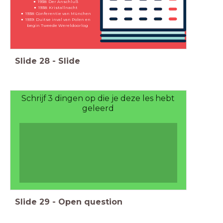
1938: Der Anschluß
1938: Kristallnacht
1938: Conferentie van München
1939: Duitse inval van Polen en
begin Tweede Wereldoorlog
Slide
28
-
Slide
Schrijf 3 dingen op die je deze les hebt
geleerd
Slide
29
-
Open question