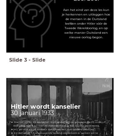
Aan het eind van deze les kun
je herkennen en uitleggen hoe
de mensen in de Duitsland
leefden onder Hitler vóór de
Tweede Wereldoorlog, en op
welke manier Duitsland een
nieuwe oorlog begon.
Slide
3
-
Slide
Hitler wordt kanselier
30 januari 1933
Hoewel Hitler nu kanselier is én leider van de grootste partij in de
Rijksdag, heeft hij niet de meerderheid in het Duitse parlement.
Hij zal dus altijd moeten samenwerken met andere partijen.
En dat vindt hij afschuwelijk: te lang praten om er samen uit te