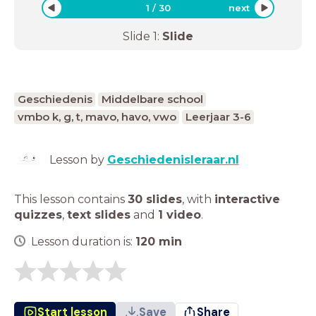
1
/
30
next
Slide
1
:
Slide
Geschiedenis
Middelbare school
vmbo k, g, t, mavo, havo, vwo
Leerjaar 3-6
Lesson by
Geschiedenisleraar.nl
This lesson contains
30 slides
,
with
interactive
quizzes
,
text slides
and
1 video
.
Lesson duration is:
120
min
Start lesson
Save
Share