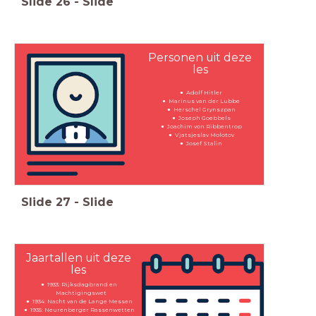
Slide
26
-
Slide
Personen uit deze
les
Adolf Hitler
Marinus van der Lubbe
Herschel Grynszpan
Joseph Goebbels
Joachim von Ribbentrop
Vjatsjeslav Molotov
Josef Stalin
Slide
27
-
Slide
Jaartallen uit deze
les
1933: Rijksdagbrand en
Machtigingswet
1934: Nacht van de Lange Messen
1935: Neurenberger Rassenwetten