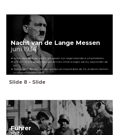
Nacht van de Lange Messen
juni 1934
Hitler kan door de Machtigingswet zijn tegenstanders uitschakelen.
Dit zijn in het begin mensen binnen Hitlers eigen partij, waaronder de
SA.
Sommigen worden zonder proces vermoord door de SS, anderen komen
in concentratiekampen.
Slide
8
-
Slide
Führer
1934