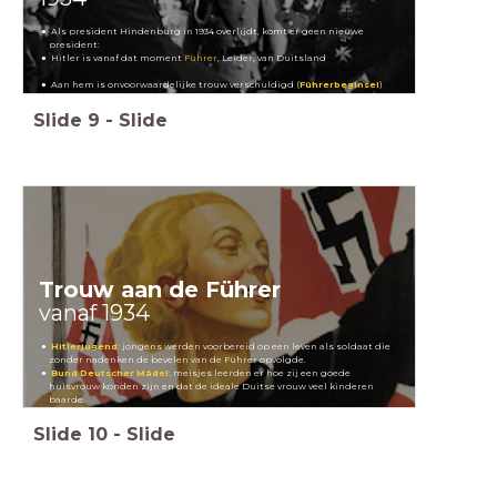
Als president Hindenburg in 1934 overlijdt, komt er geen nieuwe
president:
Hitler is vanaf dat moment
Führer
, Leider, van Duitsland
Aan hem is onvoorwaardelijke trouw verschuldigd (
Führerbeginsel
)
Slide
9
-
Slide
Trouw aan de Führer
vanaf 1934
Hitlerjugend
: jongens werden voorbereid op een leven als soldaat die
zonder
nadenken de bevelen van de Führer opvolgde.
Bund Deutscher Mädel
: meisjes leerden er hoe zij een goede
huisvrouw konden zijn en dat de ideale Duitse vrouw veel kinderen
baarde.
Slide
10
-
Slide