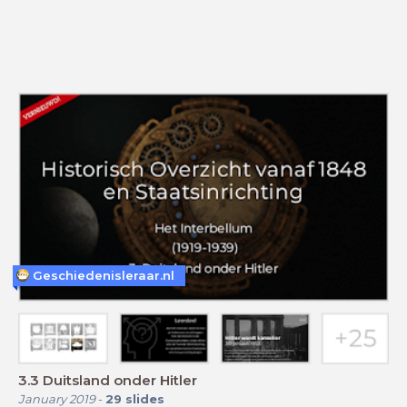
Geschiedenisleraar.nl
3.3 Duitsland onder Hitler
January 2019
-
29
slides