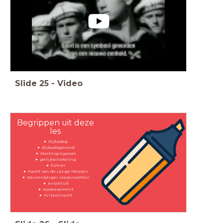
Slide
25
-
Video
Begrippen uit deze
les
Rijksdag
Rijksdagbrand
Machtigingswet
gelijkschakeling
Führer
Nacht van de Lange Messen
Neurenberger rassenwetten
Anschluß
Appeasement
Kristallnacht