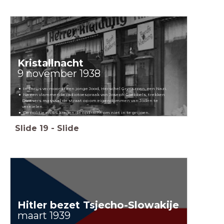
Kristallnacht
9 november 1938
In Parijs vermoordt een jonge Jood, Herschel Grynszpan, een Nazi.
Na een vlammende radiotoespraak van Joseph Goebbels, trekken
Duitsers massaal de straat op om eigendommen van Joden te
vernielen.
De politie en SS kregen de opdracht om niet in te grijpen.
Slide
19
-
Slide
Hitler bezet Tsjecho-Slowakije
maart 1939