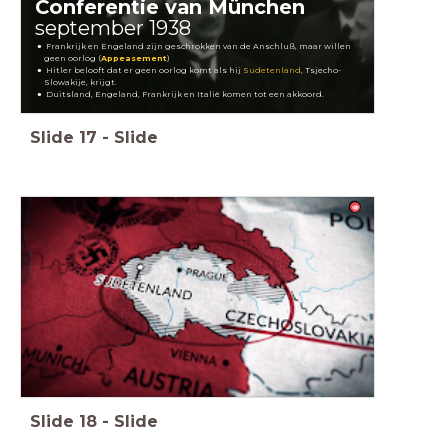
Conferentie van München
september 1938
Frankrijk en Engeland zijn geschrokken van de Anschluß, maar willen
geen oorlog (
Appeasement
)
Hitler belooft dat er geen oorlog komt als hij
Sudetenland
, Tsjecho-
Slowakije, krijgt.
Duitsland, Engeland, Frankrijk en Italië komen tot een akkoord.
Slide
17
-
Slide
Slide
18
-
Slide