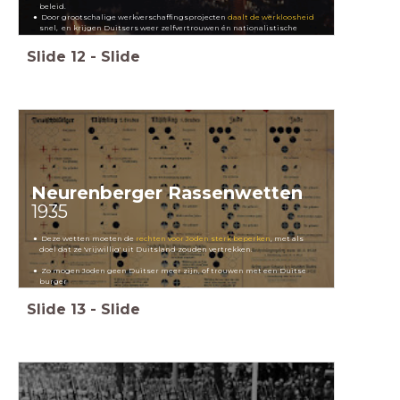
beleid.
Door grootschalige werkverschaffingsprojecten
daalt de werkloosheid
snel, en krijgen Duitsers weer zelfvertrouwen én nationalistische
gevoelens.
Slide
12
-
Slide
Neurenberger Rassenwetten
1935
Deze wetten moeten de
rechten voor Joden sterk beperken
, met als
doel dat ze 'vrijwillig' uit Duitsland zouden vertrekken.
Zo mogen Joden geen Duitser meer zijn, of trouwen met een Duitse
burger
Slide
13
-
Slide