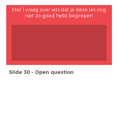
Stel 1 vraag over iets dat je deze les nog
niet zo goed hebt begrepen
Slide
30
-
Open question