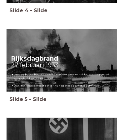
komen...
Slide
4
-
Slide
Rijksdagbrand
27 februari 1933
Een Nederlandse communist, Marinus van der Lubbe, wordt opgepakt,
veroordeeld en geëxecuteerd.
Aan zijn schuld wordt echter nu nog steeds ernstig getwijfeld...
Slide
5
-
Slide