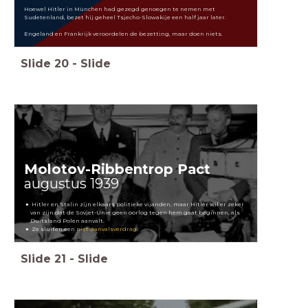
Hoewel Hitler in München had gezegd genoegen te nemen met
Sudetenland, bezet hij geheel Tsjecho-Slowakije een half jaar later.
Engeland en Frankrijk veroordelen de bezetting, maar doen niets.
Slide
20
-
Slide
Molotov-Ribbentrop Pact
augustus 1939
Hitler en Stalin zijn elkaars politieke vijanden, maar Hitler wil er zeker
van zijn dat de Sovjet-Unie geen oorlog tegen hem gaat beginnen, als
Duitsland Polen aanvalt.
Ze sluiten een
niet-aanvalsverdrag
.
Slide
21
-
Slide