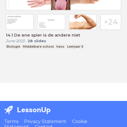
14.1 De ene spier is de andere niet
June 2023
-
28
slides
Biologie
Middelbare school
havo
Leerjaar 5
LessonUp
Terms
Privacy Statement
Cookie
Statement
Contact