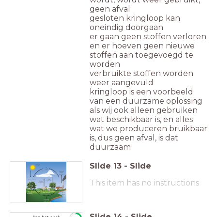
geen afval
gesloten kringloop kan
oneindig doorgaan
er gaan geen stoffen verloren
en er hoeven geen nieuwe
stoffen aan toegevoegd te
worden
verbruikte stoffen worden
weer aangevuld
kringloop is een voorbeeld
van een duurzame oplossing
als wij ook alleen gebruiken
wat beschikbaar is, en alles
wat we produceren bruikbaar
is, dus geen afval, is dat
duurzaam
Slide
13
-
Slide
This item has no instructions
Slide
14
-
Slide
timer