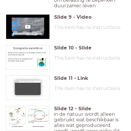
om belasting te beperken
duurzamer leven
Slide
9
-
Video
This item has no instructions
Slide
10
-
Slide
Ecologische voetafdruk
Manier om uit te rekenen en te vergelijken hoeveel van de
aarde iedereen gebruikt.
This item has no instructions
Grootte hangt af van leefgewoonten
verschillen tussen landen
Slide
11
-
Link
www.footprintcalculator.org
This item has no instructions
Slide
12
-
Slide
in de natuur wordt alleen
gebruikt wat beschikbaar is
alles wat geproduceerd
voedselkringloop
koolstofkringloop
wordt, wordt weer gebruikt,