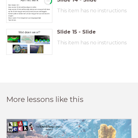
Aan het werk
15:00
Wat: Maken 14.1
Hoe: eerste 10 min zelfstandig en in stilte
This item has no instructions
Hulp: eerste 10 min zelfstandig. Heb je een vraag schrijf deze
op. Na 10 min mag je met je buurman/vrouw overleggen.
Komen jullie er beide niet uit dan mag je het aan de docent
vragen
Klaar: Lezen 7.2 en beginnen aan begrippenlijst
Tijd: 30 min
Slide
15
-
Slide
Wat doen we al?
This item has no instructions
More lessons like this