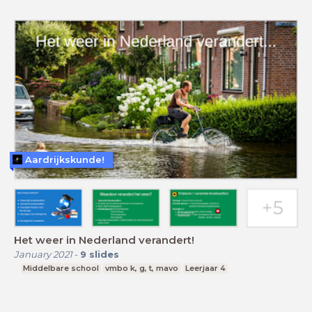
Aardrijkskunde!
Het weer in Nederland verandert!
January 2021
-
9
slides
Middelbare school
vmbo k, g, t, mavo
Leerjaar 4