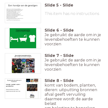
Slide
5
-
Slide
Een handje van de gevolgen
Stijgende temperaturen – Heftigere hittegolven, vooral in stedelijke gebieden.
Meer extreem weer – Stormen, overstromingen, langdurige droogtes en bosbranden.
Stijgende zeespiegel – Verdwijning van kustgebieden en meer kans op overstromingen.
Verzuring van de oceanen – Gevolgen voor visserij, koraalriffen en biodiversiteit.
This item has no instructions
Tekort aan drinkwater – Door droogte of vervuiling.
Conflicten over watergebruik – Tussen landbouw, industrie en huishoudens.
Overstromingen – Door zware regenval of slecht waterbeheer.
Verdwijnen van diersoorten – Door ontbossing, klimaatverandering en vervuiling.
Verlies van ecosystemen – Zoals regenwouden, koraalriffen en wetlands.
Instabiele voedselketens – Minder bestuiving, minder vis in de zee, minder vruchtbare grond.
Slechte oogsten – Door droogte, mislukte regenval of plagen.
Stijgende voedselprijzen – Door schaarste of klimaatrisico’s.
Voedseltekorten – Vooral in kwetsbare gebieden.
Klimaatmigratie – Mensen vluchten voor droogte, overstromingen of mislukte oogsten.
Grotere ongelijkheid – Kwetsbare groepen worden zwaarder getroffen.
Conflicten over grondstoffen – Water, land en voedsel worden schaarser.
Slide
6
-
Slide
Primaire levensbehoeften
nodig om in leven te blijven
Je gebruikt de aarde om in je
levensbehoeften te kunnen
voorzien
Slide
7
-
Slide
Secundaire levensbehoeften
NIET nodig om in leven te blijven
Je gebruikt de aarde om in je
levensbehoeften te kunnen
voorzien
Slide
8
-
Slide
Jij gebruikt de aarde op 4
manieren.
komt van bodem, planten,
energie - voedsel -
water -
grondstoffen
dieren: uitputting bronnen
Afval ontstaat en moet
ergens op aarde naar toe.
afval geeft vervuiling
daarmee wordt de aarde
belast