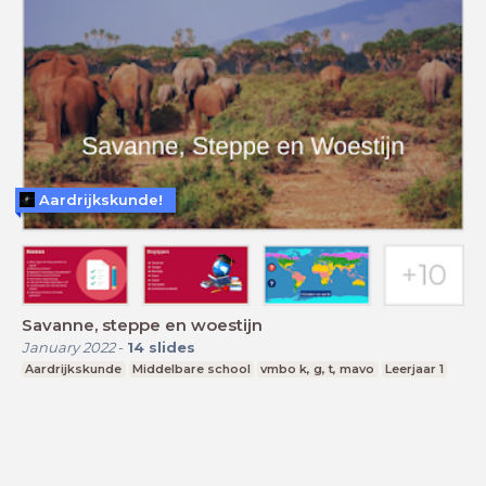
Aardrijkskunde!
Savanne, steppe en woestijn
January 2022
-
14
slides
Aardrijkskunde
Middelbare school
vmbo k, g, t, mavo
Leerjaar 1