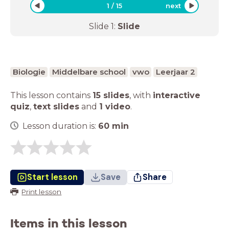
1
/
15
next
Slide
1
:
Slide
Biologie
Middelbare school
vwo
Leerjaar 2
This lesson contains
15 slides
,
with
interactive
quiz
,
text slides
and
1 video
.
Lesson duration is:
60
min
Start lesson
Save
Share
Print lesson
Items in this lesson