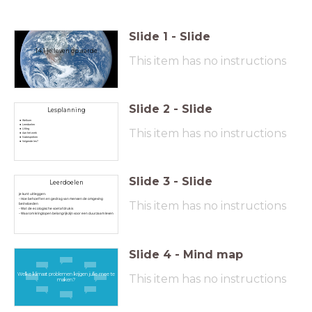
Slide
1
-
Slide
14.1 je leven op aarde
This item has no instructions
Slide
2
-
Slide
Lesplanning
Welkom
Leerdoelen
This item has no instructions
Uitleg
Aan het werk
Nabespreken
Volgende les?
Slide
3
-
Slide
Leerdoelen
je kunt uitleggen:
- Hoe behoeften en gedrag van mensen de omgeving
This item has no instructions
beïnvloeden
- Wat de ecologische voetafdruk is
- Waarom kringlopen belangrijk zijn voor een duurzaam leven
Slide
4
-
Mind map
Welke klimaat problemen krijgen jullie mee te
This item has no instructions
maken?