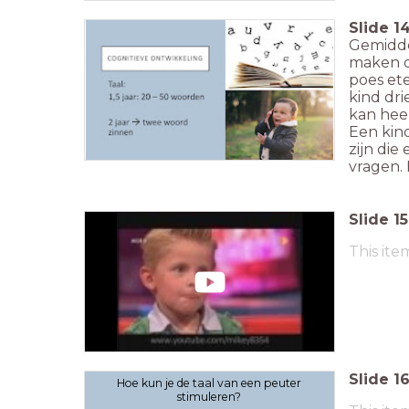
Slide
1
Gemiddel
maken d
poes ete
kind dr
kan heel
Een kin
zijn die
vragen. 
Slide
15
This ite
Slide
1
Hoe kun je de taal van een peuter
stimuleren?