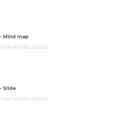
-
Mind map
m has no instructions
-
Slide
m has no instructions