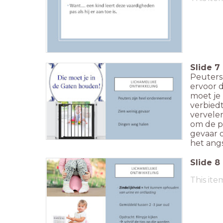
Slide
7
Peuters 
ervoor d
moet je 
verbiedt
vervele
om de pe
gevaar 
het ang
Slide
8
This ite