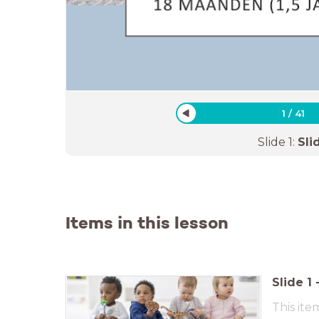
1
/
41
Slide
1
:
Sli
Items in this lesson
Slide
1
This ite