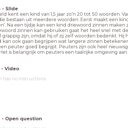
4
-
Slide
d kent een kind van 1,5 jaar zo’n 20 tot 50 woorden. V
ie bestaan uit meerdere woorden. Eerst maakt een kind 
n’. Na een tijdje kan een kind driewoord zinnen maken zoa
iewoord zinnen kan gebruiken gaat het heel snel met de
 grappig zijn, omdat hij of zij zelf woorden bedenkt. Hij
d kan ook gaan begrijpen wat langere zinnen betekenen.
 een peuter goed begrijpt. Peuters zijn ook heel nieuwsg
Het is belangrijk om peuters een taalrijke omgeving aan
-
Video
m has no instructions
6
-
Open question