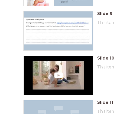
Slide
9
This ite
Slide
1
This ite
Slide
11
This ite