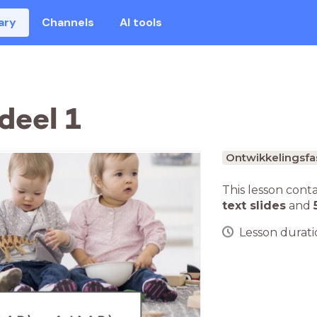
ary
Channels
AI tools
deel 1
Ontwikkelingsfa
This lesson cont
text slides
and
Lesson duratio