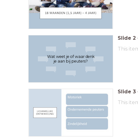
Slide
2
This ite
Wat weet je of waar denk
je aan bij peuters?
Slide
3
This ite