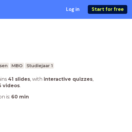
Log in
Start for free
sen
MBO
Studiejaar 1
ains
41 slides
,
with
interactive quizzes
,
5 videos
.
n is:
60
min