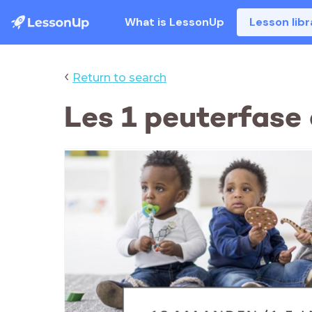
What is LessonUp
Lesson libr
‹
Return to search
Les 1 peuterfase 