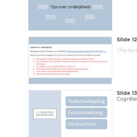
Tips over zindelijkheid
Slide
12
This ite
Slide
13
Cogniti