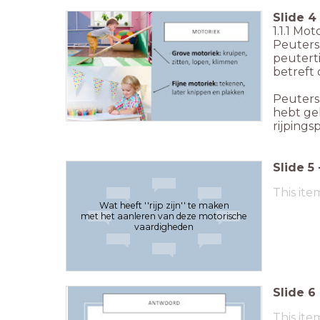
Slide
4
1.1.1 Mot
Peuters 
peuterti
betreft 
Peuters 
hebt ge
rijpings
Slide
5
This ite
Wat heeft ''rijp zijn'' te maken
met het aanleren van deze motorische
vaardigheden
Slide
6
This ite