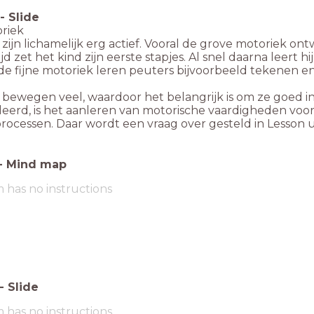
-
Slide
oriek
zijn lichamelijk erg actief. Vooral de grove motoriek ontw
jd zet het kind zijn eerste stapjes. Al snel daarna leert
de fijne motoriek leren peuters bijvoorbeeld tekenen e
bewegen veel, waardoor het belangrijk is om ze goed in 
leerd, is het aanleren van motorische vaardigheden voo
processen. Daar wordt een vraag over gesteld in Lesson 
-
Mind map
m has no instructions
-
Slide
m has no instructions