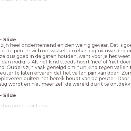
-
Slide
zijn heel ondernemend en zien weinig gevaar. Dat is goe
at de peuter zich ontwikkelt en elke dag nieuwe dingen
ze dus goed in de gaten houden, want voor je het weet g
 dan nodig is. Als het kind steeds hoort ‘nee’ of ‘niet doen
nd. Ouders zijn vaak geneigd om hun kind tegen valle
uter te laten ervaren dat het vallen pijn kan doen. Zor
opleveren buiten het bereik houdt van de peuter. Door 
stig wordt en niet meer zelf de wereld durft te ontdek
-
Slide
m has no instructions