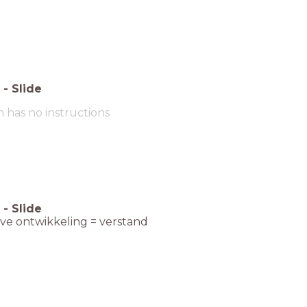
-
Slide
m has no instructions
-
Slide
eve ontwikkeling = verstand