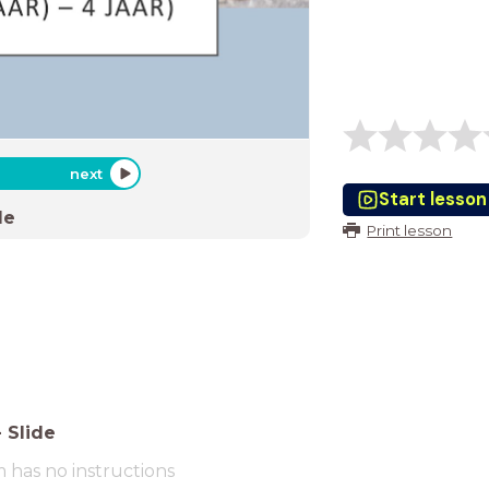
next
Start lesson
de
Print lesson
-
Slide
m has no instructions