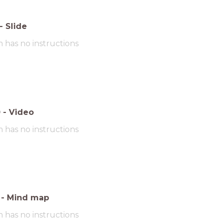
-
Slide
m has no instructions
0
-
Video
m has no instructions
-
Mind map
m has no instructions