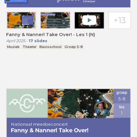
Fanny & Nannerl Take Over! - Les 1 (N)
April 2025
-
17
slides
Muziek
Theater
Basisschool
Groep 5-8