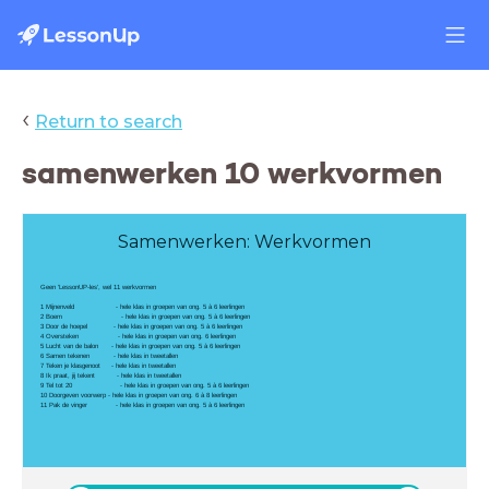
‹
Return to search
samenwerken 10 werkvormen
Samenwerken: Werkvormen
Geen 'LessonUP-les', wel 11 werkvormen
1 Mijnenveld - hele klas in groepen van ong. 5 à 6 leerlingen
2 Boem - hele klas in groepen van ong. 5 à 6 leerlingen
3 Door de hoepel - hele klas in groepen van ong. 5 à 6 leerlingen
4 Oversteken - hele klas in groepen van ong. 6 leerlingen
5 Lucht van de balon - hele klas in groepen van ong. 5 à 6 leerlingen
6 Samen tekenen - hele klas in tweetallen
7 Teken je klasgenoot - hele klas in tweetallen
8 Ik praat, jij tekent - hele klas in tweetallen
9 Tel tot 20 - hele klas in groepen van ong. 5 à 6 leerlingen
10 Doorgeven voorwerp - hele klas in groepen van ong. 6 à 8 leerlingen
11 Pak de vinger - hele klas in groepen van ong. 5 à 6 leerlingen