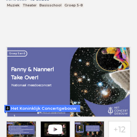
Muziek
Theater
Basisschool
Groep 5-8
Het Koninklijk Concertgebouw