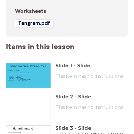
Worksheets
Tangram.pdf
Items in this lesson
Slide
1
-
Slide
Samenwerken: Werkvormen
Geen 'LessonUP-les', wel 11 werkvormen
1 Mijnenveld - hele klas in groepen van ong. 5 à 6 leerlingen
2 Boem - hele klas in groepen van ong. 5 à 6 leerlingen
This item has no instructions
3 Door de hoepel - hele klas in groepen van ong. 5 à 6 leerlingen
4 Oversteken - hele klas in groepen van ong. 6 leerlingen
5 Lucht van de balon - hele klas in groepen van ong. 5 à 6 leerlingen
6 Samen tekenen - hele klas in tweetallen
7 Teken je klasgenoot - hele klas in tweetallen
8 Ik praat, jij tekent - hele klas in tweetallen
9 Tel tot 20 - hele klas in groepen van ong. 5 à 6 leerlingen
10 Doorgeven voorwerp - hele klas in groepen van ong. 6 à 8 leerlingen
11 Pak de vinger - hele klas in groepen van ong. 5 à 6 leerlingen
Slide
2
-
Slide
This item has no instructions
Slide
3
-
Slide
1
Het mijnenveld
Af en toe de mijnen even
op een andere plek leggen!
Tape voor 'de mijnen' en om
Maak groepen. Twee teams strijden tegen elkaar.