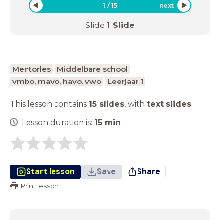
1
/
15
next
Slide
1
:
Slide
Mentorles
Middelbare school
vmbo, mavo, havo, vwo
Leerjaar 1
This lesson contains
15 slides
,
with
text slides
.
Lesson duration is:
15
min
Start lesson
Save
Share
Print lesson