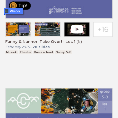
Phion
Fanny & Nannerl Take Over! - Les 1 (N)
February 2025
-
20
slides
Muziek
Theater
Basisschool
Groep 5-8