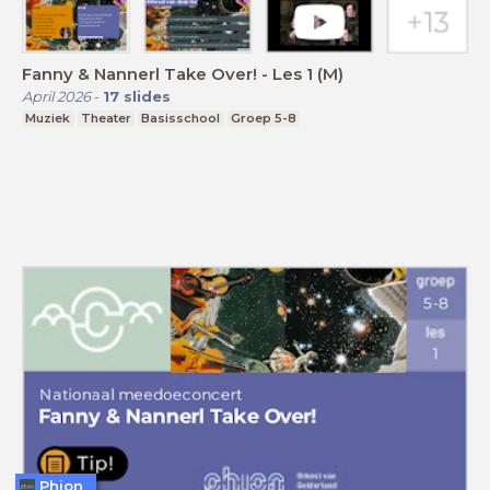
Fanny & Nannerl Take Over! - Les 1 (M)
April 2026
-
17
slides
Muziek
Theater
Basisschool
Groep 5-8
Phion