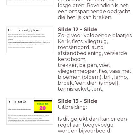
Als iedereen klaar is, op teken van de docent, worden de tekeningen bekeken.
losgelaten. Bovendien is het
een ontspannende opdracht,
die het ijs kan breken.
Slide
12
-
Slide
8
Ik praat, jij tekent
Zorg voor voldoende plaatjes.
Maak tweetallen. De spelers gaan met de ruggen naar elkaar toe zitten.
Leerling 1 heeft een plaatje, leerling 2 heeft een A4 papier en een potlood
Kerk, fiets, vliegtuig,
Opdracht:
Degene met het plaatje gaat nu aan de andere speler uitleggen wat er getekend moet
worden,
maar hij mag het voorwerp niet zeggen
. Om het moeilijker te maken kun je
als spelleider nog wat extra verboden woorden op het plaatje schrijven.
toetsenbord, auto,
Lukt het de andere om het plaatje na te tekenen?
afstandbediening, versierde
kerstboom,
trekker, balpen, voet,
vliegenmepper, fles, vaas met
bloemen (bloem), bril, lamp,
broek, 'een dier' (simpel),
tennisracket, tent,
Slide
13
-
Slide
9
Tel tot 20
Uitbreiding:
Maak groepen van ongeveer 6 à 8 leerlingen.
Opdracht:
De spelers gaan in een kring zitten en hebben gezamenlijk als doel om tot 20 te
Is dit gelukt dan kan er een
tellen.
Iemand begint bij 1, iemand anders zegt 2, dan 3 en dan tot de 20.
Het lastige aan dit spel is dat er nooit 2 spelers tegelijk het getal mogen noemen.
Gebeurt dit wel, dan moet er weer bij 1 begonnen worden.
regel aan toegevoegd
worden bijvoorbeeld: