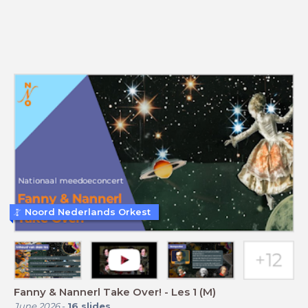
Noord Nederlands Orkest
Fanny & Nannerl Take Over! - Les 1 (M)
June 2026
-
16
slides