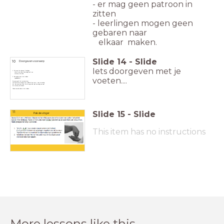
- er mag geen patroon in
zitten
- leerlingen mogen geen
gebaren naar
elkaar maken.
Slide
14
-
Slide
10
Doorgeven voorwerp
Iets doorgeven met je
1. De groep van ongeveer 6 leerlingen
staat in een kring. Eén leerling heeft een
voorwerp in de hand.
2. Eén leerling staat in het midden
voeten....
(geblinddoekt).
De groep geeft het voorwerp door.
Het doel is dat de leerling in het midden dit niet hoort. Hoort de leerling
het, dan zegt deze 'Stop'. Met de ogen dicht wijst de leerling aan waar
het voorwerp zich bevindt.
Telkens iemand anders in het midden.
Slide
15
-
Slide
11
Pak de vinger
This item has no instructions
More lessons like this