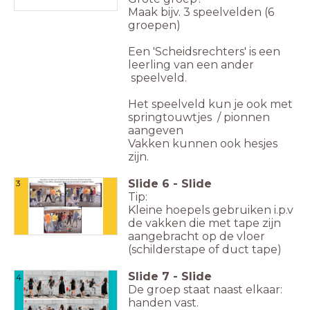
Maak bijv.
3 speelvelden (6
groepen)
Een 'Scheidsrechters' is een
leerling van een ander
speelveld.
Het speelveld kun je ook met
springtouwtjes / pionnen
aangeven
Vakken kunnen ook hesjes
zijn.
Slide
6
-
Slide
3
Tip:
Kleine hoepels gebruiken i.p.v
de vakken die met tape zijn
aangebracht op de vloer
(schilderstape of duct tape)
Slide
7
-
Slide
4
De groep staat naast elkaar:
handen vast.