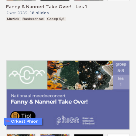
Fanny & Nannerl Take Over! - Les 1
June 2026
-
16
slides
Muziek
Basisschool
Groep 5,6
Orkest Phion