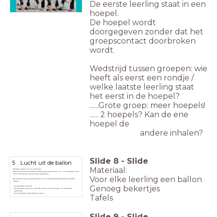
De eerste leerling staat in een
hoepel.
De hoepel wordt
doorgegeven zonder dat het
groepscontact doorbroken
wordt.
Wedstrijd tussen groepen: wie
heeft als eerst een rondje /
welke laatste leerling staat
het eerst in de hoepel?
......Grote groep: meer hoepels!
...... 2 hoepels? Kan de ene
hoepel de
andere inhalen?
Slide
8
-
Slide
Lucht uit de ballon
5
Materiaal:
Groepjes maken van 4 à 5 personen.
Elke leerling heeft een ballon en blaast daar lucht in door ..3?.. x in te ademen en de
lucht in de balon te blazen (even uitproberen).
Voor elke leerling een ballon
Om de beurt mag een leerling de lucht van zijn/haar ballon gebruiken: De ballon
'blaast':
Genoeg bekertjes
de bekertjes van tafel
de bekertjes binnen de cirkel (De cirkel is met een krijtje o.i.d. op de tafel
getekend)
8 (?) bekertjes naast elkaar op een rij
Tafels
Slide
9
-
Slide