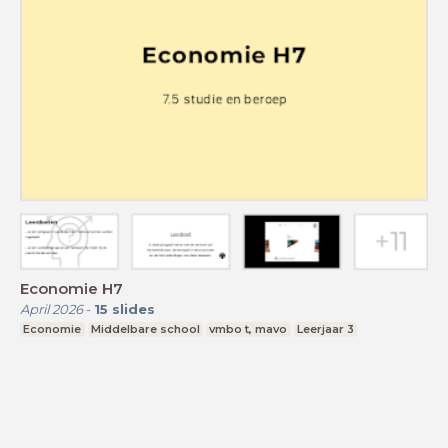
Economie H7
April 2026
-
15
slides
Economie
Middelbare school
vmbo t, mavo
Leerjaar 3