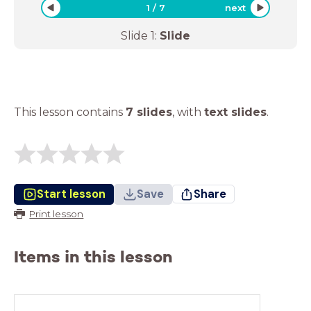
1
/
7
next
Slide
1
:
Slide
This lesson contains
7 slides
,
with
text slides
.
Start lesson
Save
Share
Print lesson
Items in this lesson