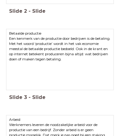
Slide
2
-
Slide
Betaalde productie
Een kenmerk van de productie door bedrijven is de betaling.
Met het woord ‘productie’ wordt in het vak economie
meestal de betaalde productie bedoeld. Ook in de krant en
op internet betekent produceren bijna altijd: wat bedrijven
doen of maken tegen betaling.
Slide
3
-
Slide
Arbeid
Werknemers leveren de noodzakelijke arbeid voor de
productie van een bedrijf. Zonder arbeid is er geen
productie mogelijk. Dat merk je pas goed bij een staking