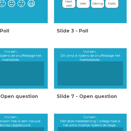
🙁
😐
🙂
😃
Heel 
Veel
Weinig
Niets
veel
Poll
Slide
3
-
Poll
Vul aan...
Vul aan...
tijdens de snuffelstage het
Dit vond ik tijdens de snuffelstage het
moeilijkste...
makkelijkste...
Open question
Slide
7
-
Open question
Vul aan...
Vul aan...
ersoon heb ik een nieuwe
Met deze medeleerling / collega had ik
dschap opgebouwd...
het soms moeilijk tijdens de stage...