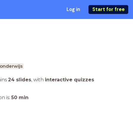
Log in
Start for free
onderwijs
ains
24 slides
,
with
interactive quizzes
n is:
50
min