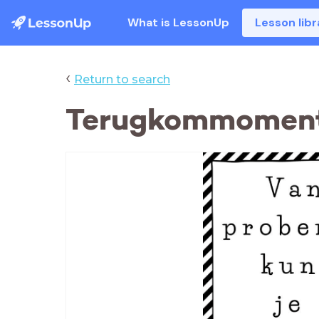
What is LessonUp
Lesson libr
‹
Return to search
Terugkommomen