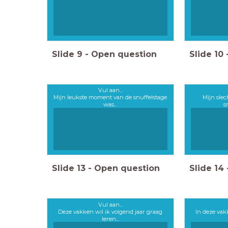
Slide
9
-
Open question
Slide
10
Vul aan...
Mijn leukste moment van de snuffelstage
Mijn sle
was...
s
Slide
13
-
Open question
Slide
14
Vul aan...
Deze vakken wil ik volgend jaar graag
In deze vak
leren...