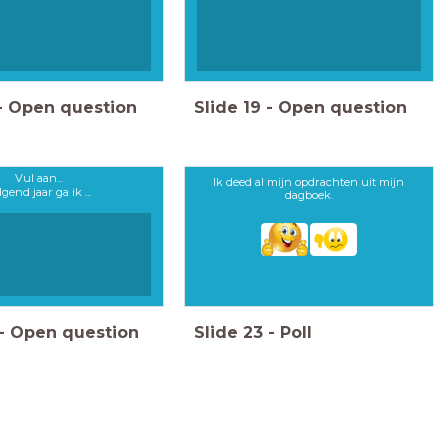
-
Open question
Slide
19
-
Open question
Vul aan...
Ik deed al mijn opdrachten uit mijn
lgend jaar ga ik ...
dagboek.
-
Open question
Slide
23
-
Poll