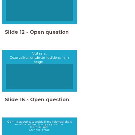
Slide
12
-
Open question
Vul aan...
Deze valkuil ontdekte ik tijdens mijn
stage...
Slide
16
-
Open question
Op mijn stageplaats voelde ik me helemaal thuis
en wil ik volgend jaar graag naartoe.
0 = totaal niet
100 = heel graag