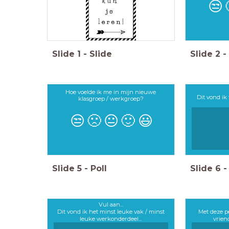
😒
Slide
1
-
Slide
Slide
2
-
Hoe voelde ik me in mijn nieuwe
Dit vond ik 
klasgroep / werkgroep?
😒
🙁
😐
🙂
😃
Slide
5
-
Poll
Slide
6
-
Vul aan...
Dit vond ik het minst leuke vak / minst
Met deze p
leuke werkonderdeel...
vrien