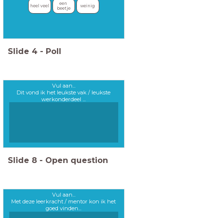
een 
heel veel 
weinig
beetje
Slide
4
-
Poll
Vul aan...
Dit vond ik het leukste vak / leukste
werkonderdeel ...
Slide
8
-
Open question
Vul aan...
Met deze leerkracht / mentor kon ik het
goed vinden...