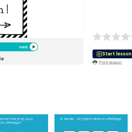
next
Start lesson
de
Print lesson
evoel had je bij jouw
Ik leerde ... bij tijdens deze snuffelstage.
snuffelstage?