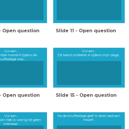
-
Open question
Slide
11
-
Open question
Vul aan...
Vul aan...
chtste moment tijdens de
Dit talent ontdekte ik tijdens mijn stage...
nuffelstage was...
-
Open question
Slide
15
-
Open question
Vul aan...
Na de snuffelstage geef ik deze raad aan
ken heb ik weinig tot geen
mezelf...
interesse...