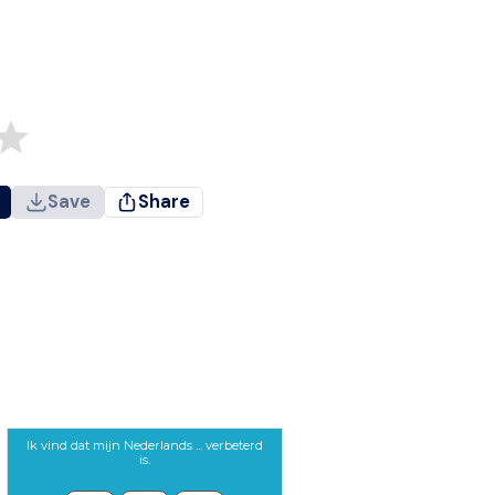
Save
Share
Ik vind dat mijn Nederlands ... verbeterd
is.