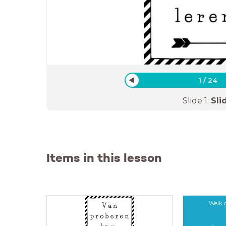
1
/
24
Slide
1
:
Sli
Items in this lesson
Welk g