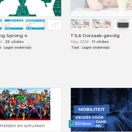
ing Sprong 4
T1L6 Oorzaak-gevolg
4
-
25
slides
May 2026
-
11
slides
e
Lager onderwijs
Taal
Lager onderwijs
EDUbox