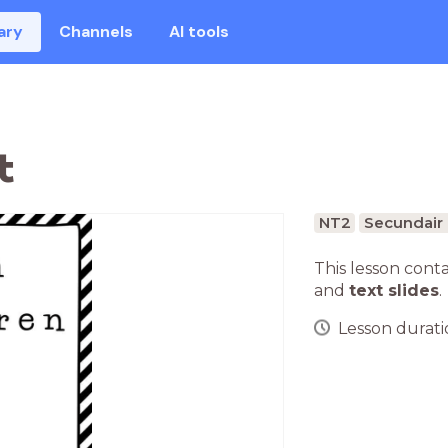
ary
Channels
AI tools
t
NT2
Secundair 
This lesson cont
and
text slides
.
Lesson duratio