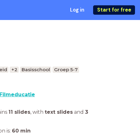
Log in
Start for free
eid
+2
Basisschool
Groep 5-7
Filmeducatie
ains
11 slides
,
with
text slides
and
3
n is:
60
min