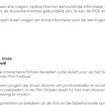
taan alle vragen, opdrachten en aanvullende informatie, dez
rin de docentennotities gebundeld zijn. Je kan de PDF e
ppen staan vragen en extra informatie voor de leerlinge
-
Slide
oud
 interactieve filmles bereiden jullie jezelf voor op het 
ds Film Festival.
 een jongen die ervan droomt om profvoetballer te worden
 voetballen. In de film Strijder stopt hij niet met drom
ssing te vinden.
agmenten te bekijken uit de film en de bijbehorende opd