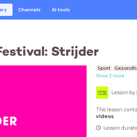
ary
Channels
AI tools
estival: Strijder
Sport
Gezondh
Show 2 more
Lesson by
This lesson cont
videos
.
Lesson duratio