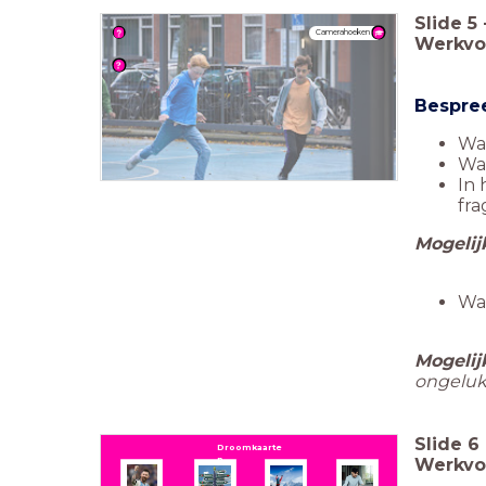
Slide
5
Camerahoeken
Werkvor
Bespree
Wat
Wat
In 
fr
Mogelij
Waa
Mogelij
ongeluk 
Slide
6
Droomkaarte
n
Werkvo