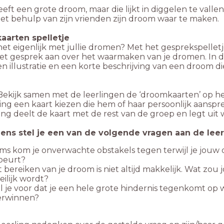
eft een grote droom, maar die lijkt in diggelen te vall
et behulp van zijn vrienden zijn droom waar te maken.
arten spelletje
het eigenlijk met jullie dromen? Met het gesprekspellet
et gesprek aan over het waarmaken van je dromen. In de
n illustratie en een korte beschrijving van een droom d
Bekijk samen met de leerlingen de ‘droomkaarten’ op het
ling een kaart kiezen die hem of haar persoonlijk aanspr
ling deelt de kaart met de rest van de groep en legt u
ens stel je een van de volgende vragen aan de leer
s kom je onverwachte obstakels tegen terwijl je jouw d
beurt?
 bereiken van je droom is niet altijd makkelijk. Wat zou
ilijk wordt?
l je voor dat je een hele grote hindernis tegenkomt op w
erwinnen?