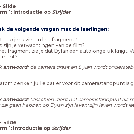
-
Slide
m 1: Introductie op
Strijder
k de volgende vragen met de leerlingen:
 heb je gezien in het fragment?
 zijn je verwachtingen van de film?
het fragment zie je dat Dylan een auto-ongeluk krijgt. V
agment?
k antwoord:
de camera draait en Dylan wordt ondersteb
rom denken jullie dat er voor dit camerastandpunt is 
k antwoord:
Misschien dient het camerastandpunt als m
zal gaan hebben op Dylan zijn leven: zijn leven wordt lett
-
Slide
rm 1:
Introductie op
Strijder