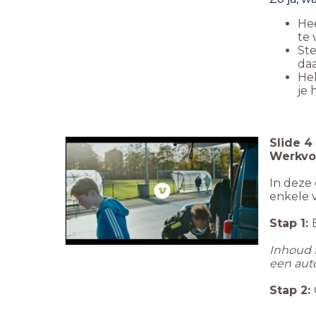
Hee
te
Ste
da
Heb
je
Slide
4
Werkvor
In deze 
enkele 
Stap 1:
Inhoud f
een auto
Stap 2: