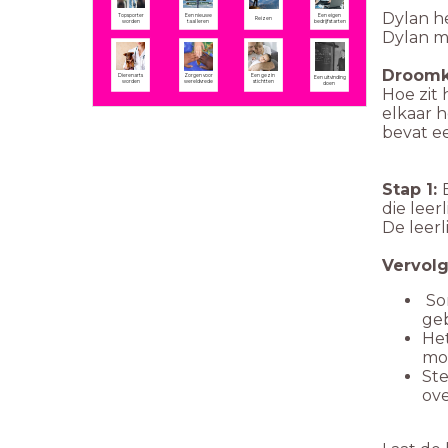
Dylan he
Een eigen
Topsporter
Een nieuwe
Reizen
bedrijf starten
worden
taal leren
Dylan m
Droomka
Dierenarts
Zorgen voor
Een gezin
Een uitvinding
worden
wereldvrede
stichtten
doen
Hoe zit 
elkaar h
bevat ee
Stap 1:
die leer
De leer
Vervolg
Som
ge
Het
moe
Ste
ov