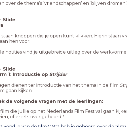
en over de thema’s ‘vriendschappen’ en ‘blijven dromen’
-
Slide
a
s staan knoppen die je open kunt klikken. Hierin staan vr
 aan hen voor.
le notities vind je uitgebreide uitleg over de werkvorm
-
Slide
m 1: Introductie op
Strijder
agen dienen ter introductie van het thema in de film
Str
ilm gaan kijken.
k de volgende vragen met de leerlingen:
film die jullie op het Nederlands Film Festival gaan kijk
ien, of er iets over gehoord?
at vond je van de film?
Wat heb je gehoord over de film?