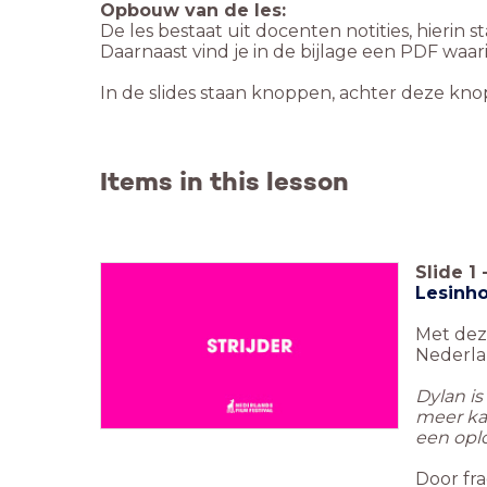
Opbouw van de les:
De les bestaat uit docenten notities, hierin s
Daarnaast vind je in de bijlage een PDF waa
In de slides staan knoppen, achter deze kno
Items in this lesson
Slide
1
Lesinh
Met deze
Nederlan
Dylan is
meer kan
een oplo
Door fr