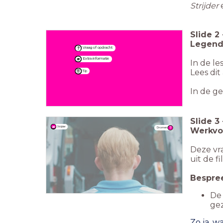
Strijder
Slide
2
Legend
Vraag of opdracht
Extra informatie
In de le
Lees dit
Tip
In de ge
Slide
3
Strijder
Dromen
Werkvor
Deze vr
uit de f
Bespree
De 
gez
Zo ja, w