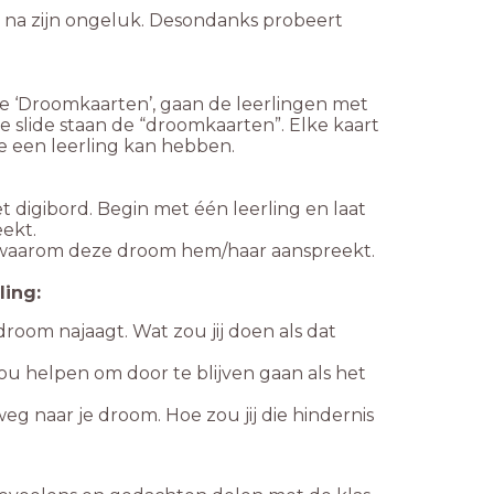
en na zijn ongeluk. Desondanks probeert
je ‘Droomkaarten’, gaan de leerlingen met
 slide staan de “droomkaarten”. Elke kaart
ie een leerling kan hebben.
 digibord. Begin met één leerling en laat
eekt.
it waarom deze droom hem/haar aanspreekt.
ling:
room najaagt. Wat zou jij doen als dat
 jou helpen om door te blijven gaan als het
eg naar je droom. Hoe zou jij die hindernis