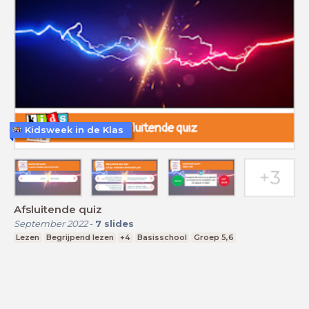
Kidsweek in de Klas
Afsluitende quiz
September 2022
-
7
slides
Lezen
Begrijpend lezen
+4
Basisschool
Groep 5,6