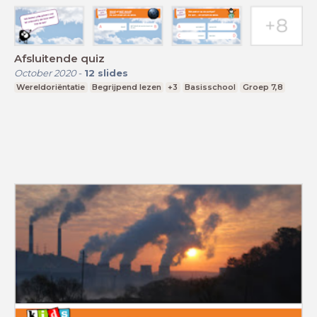
Afsluitende quiz
October 2020
-
12
slides
Wereldoriëntatie
Begrijpend lezen
+3
Basisschool
Groep 7,8