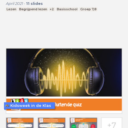
April 2021
-
11
slides
Lezen
Begrijpend lezen
+2
Basisschool
Groep 7,8
Kidsweek in de Klas