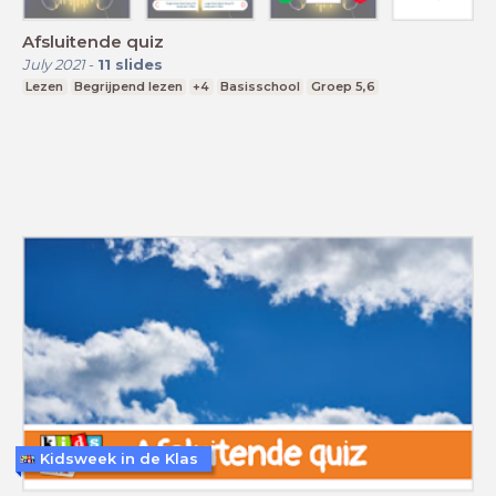
Afsluitende quiz
July 2021
-
11
slides
Lezen
Begrijpend lezen
+4
Basisschool
Groep 5,6
Kidsweek in de Klas