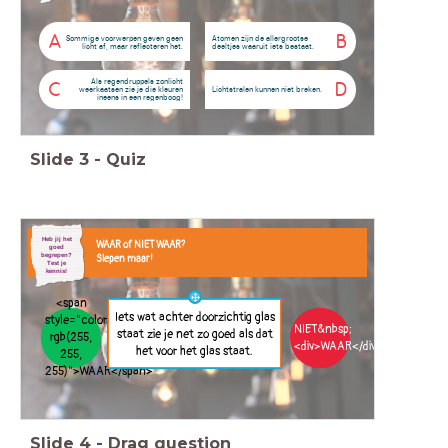
A
B
Sommige voorwerpen geven geen
Atomen zijn de allergrootse
licht af, maar reflecteren het.
deeltjes waaruit iets bestaat.
Als regendruppels zonlicht
C
D
weerkaatsen zie je die kleuren
Lichtstralen kunnen niet breken.
ineens in een regenboog!
Slide
3
-
Quiz
Heb jij het
WAAR of NIET WAAR?
goed
begrepen?
Slepen maar!
Test je
kennis!
<span
Iets wat achter doorzichtig glas
style="color:
NIET&nbsp;
staat zie je net zo goed als dat
rgb(255,
<div>WAAR</div>
het voor het glas staat.
255,
255)">WAAR</span>
Slide
4
-
Drag question