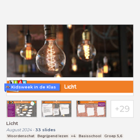
Kidsweek in de Klas
Licht
August 2024
-
33
slides
Woordenschat
Begrijpend lezen
+4
Basisschool
Groep 5,6