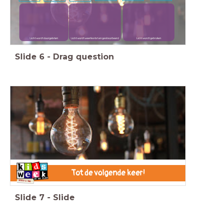
Licht wordt doorgelaten
Licht wordt weerkaatst en geabsorbeerd
Licht wordt gebroken
Slide
6
-
Drag question
Tot de volgende keer!
Slide
7
-
Slide