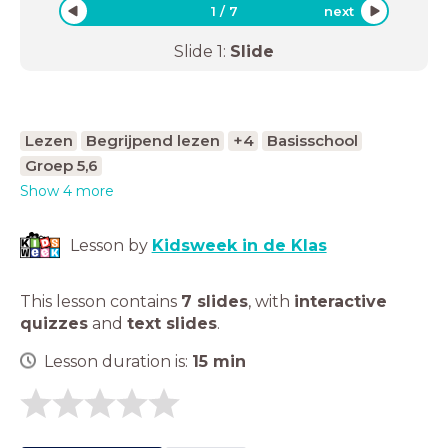
1
/
7
next
Slide
1
:
Slide
Lezen
Begrijpend lezen
+4
Basisschool
Groep 5,6
Show 4 more
Lesson by
Kidsweek in de Klas
This lesson contains
7 slides
,
with
interactive
quizzes
and
text slides
.
Lesson duration is:
15
min