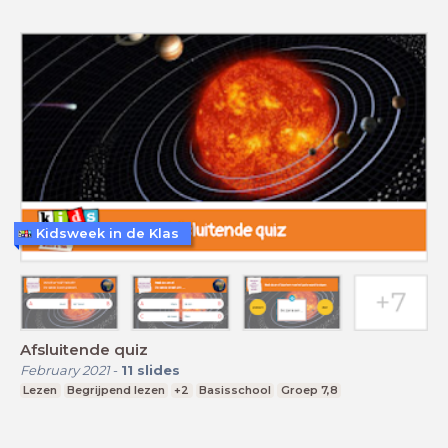
Kidsweek in de Klas
Afsluitende quiz
February 2021
-
11
slides
Lezen
Begrijpend lezen
+2
Basisschool
Groep 7,8