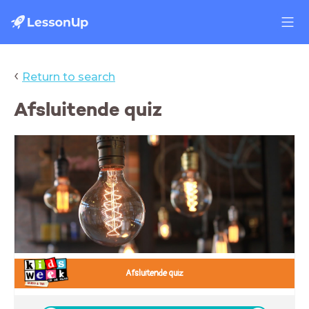
‹
Return to search
Afsluitende quiz
Afsluitende quiz