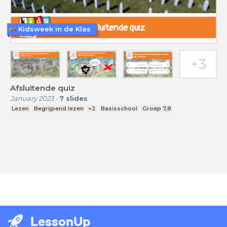
Kidsweek in de Klas
Afsluitende quiz
January 2023
-
7
slides
Lezen
Begrijpend lezen
+2
Basisschool
Groep 7,8
LessonUp